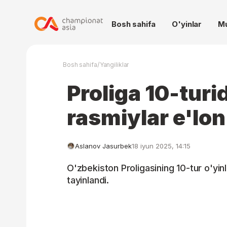
Bosh sahifa
O'yinlar
M
/
Bosh sahifa
Yangiliklar
Proliga 10-turi
rasmiylar e'lon 
Aslanov Jasurbek
18 iyun 2025, 14:15
O'zbekiston Proligasining 10-tur o'yinl
tayinlandi.