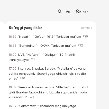
Ўз
Kirish
So'nggi yangiliklar
Barcha ›
"Nasaf" - "Qo'qon-1912". Tarkiblar ma'lum
0
18:59
"Bunyodkor" - OKMK. Tarkiblar ma'lum
2
18:38
LIVE. "Neftchi" - "Qizilqum" 1:0 (matnli
18:00
translyatsiya)
4
Intervyu. Shavkat Saidov: "Metallurg"da yangi
17:06
sahifa ochyapmiz. Superligaga chiqish ilojsiz vazifa
emas"
0
Simeone Alvares haqida: "Atletiko" qaror qabul
16:55
qildi. Bunday futbolchining biz bilan qolganidan juda
xursandmiz"
1
"Lokomotiv" "Dinamo"ni mag'lubiyatga
16:37