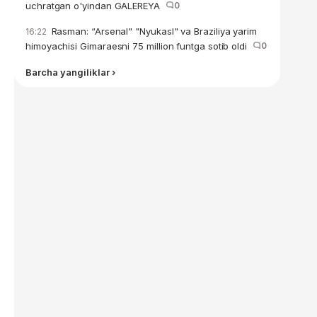
uchratgan o'yindan GALEREYA
0
Rasman: “Arsenal" "Nyukasl" va Braziliya yarim
16:22
himoyachisi Gimaraesni 75 million funtga sotib oldi
0
Barcha yangiliklar ›