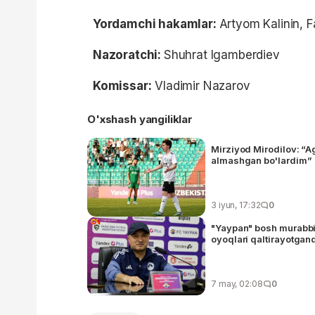
Yordamchi hakamlar:
Artyom Kalinin,
Nazoratchi:
Shuhrat Igamberdiev
Komissar:
Vladimir Nazarov
O'xshash yangiliklar
Mirziyod Mirodilov: “A
almashgan bo'lardim”
3 iyun, 17:32
0
"Yaypan" bosh murabbiy
oyoqlari qaltirayotga
7 may, 02:08
0