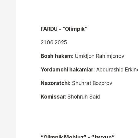
FARDU - “Olimpik”
21.06.2025
Bosh hakam:
Umidjon Rahimjonov
Yordamchi hakamlar:
Abdurashid Erkin
Nazoratchi:
Shuhrat Bozorov
Komissar:
Shohruh Said
“Olimpik Mobiuz” - “Jayxun”