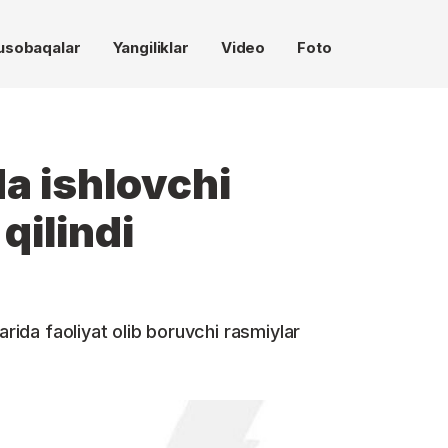
usobaqalar
Yangiliklar
Video
Foto
da ishlovchi
qilindi
arida faoliyat olib boruvchi rasmiylar