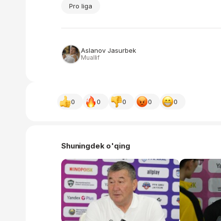
Pro liga
Aslanov Jasurbek
Muallif
0
0
0
0
0
Shuningdek o'qing