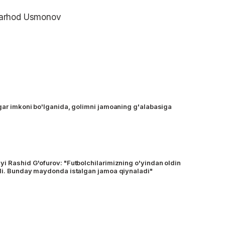
 Farhod Usmonov
gar imkoni bo'lganida, golimni jamoaning g'alabasiga
i Rashid G'ofurov: "Futbolchilarimizning o'yindan oldin
ndi. Bunday maydonda istalgan jamoa qiynaladi"