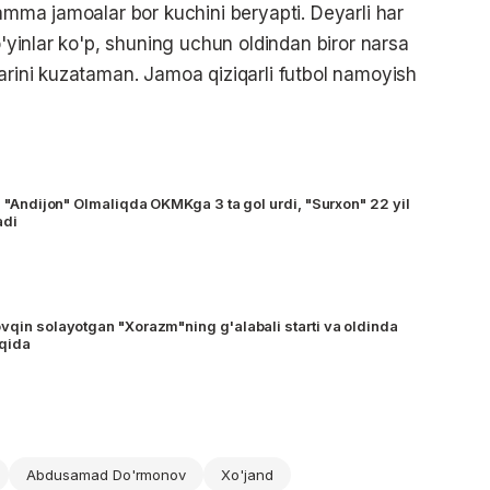
Hamma jamoalar bor kuchini beryapti. Deyarli har
o'yinlar ko'p, shuning uchun oldindan biror narsa
larini kuzataman. Jamoa qiziqarli futbol namoyish
i. "Andijon" Olmaliqda OKMKga 3 ta gol urdi, "Surxon" 22 yil
adi
ovqin solayotgan "Xorazm"ning g'alabali starti va oldinda
aqida
Abdusamad Do'rmonov
Xo'jand