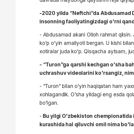
-2020 yilda “Neftchi”da Abdusamad D
insonning faoliyatingizdagi o'rni qan
- Abdusamad akani Olloh rahmat qilsin.
ko'p o'yin amaliyoti bergan. U kishi bil
xotiralar juda ko'p. Qisqacha aytsam, ju
- “Turon”ga qarshi kechgan o'sha bahsl
uchrashuv videolarini ko'rsangiz, nima
- “Turon” bilan o'yin haqiqatan ham ya
xohlagandik. O'sha yildagi eng esda qola
bo'lgan.
-
Bu yilgi O'zbekiston chempionatida i
kurashida hal qiluvchi omil nima bo'la