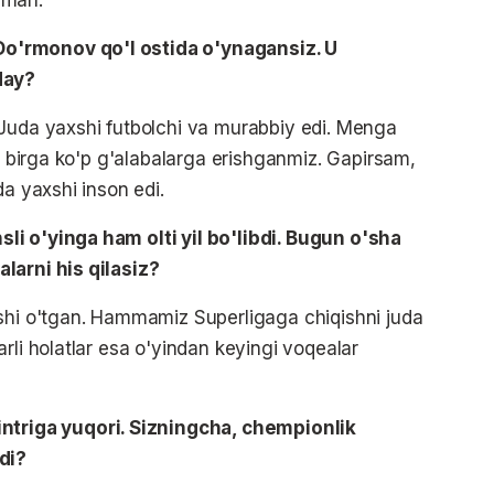
o'rmonov qo'l ostida o'ynagansiz. U
day?
 Juda yaxshi futbolchi va murabbiy edi. Menga
an birga ko'p g'alabalarga erishganmiz. Gapirsam,
da yaxshi inson edi.
i o'yinga ham olti yil bo'libdi. Bugun o'sha
larni his qilasiz?
xshi o'tgan. Hammamiz Superligaga chiqishni juda
rli holatlar esa o'yindan keyingi voqealar
ntriga yuqori. Sizningcha, chempionlik
di?