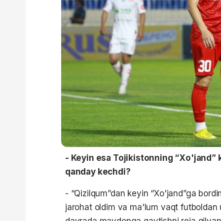
- Keyin esa Tojikistonning “Xo'jand” k
qanday kechdi?
- “Qizilqum”dan keyin “Xo'jand”ga bor
jarohat oldim va ma'lum vaqt futboldan 
davrada maydonga qaytishni reja qilya