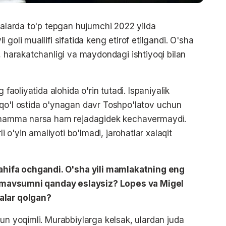
moalarda to'p tepgan hujumchi 2022 yilda
goli muallifi sifatida keng etirof etilgandi. O'sha
, harakatchanligi va maydondagi ishtiyoqi bilan
 faoliyatida alohida o'rin tutadi. Ispaniyalik
 qo'l ostida o'ynagan davr Toshpo'latov uchun
da hamma narsa ham rejadagidek kechavermaydi.
li o'yin amaliyoti bo'lmadi, jarohatlar xalaqit
 sahifa ochgandi. O'sha yili mamlakatning eng
sha mavsumni qanday eslaysiz? Lopes va Migel
alar qolgan?
hun yoqimli. Murabbiylarga kelsak, ulardan juda