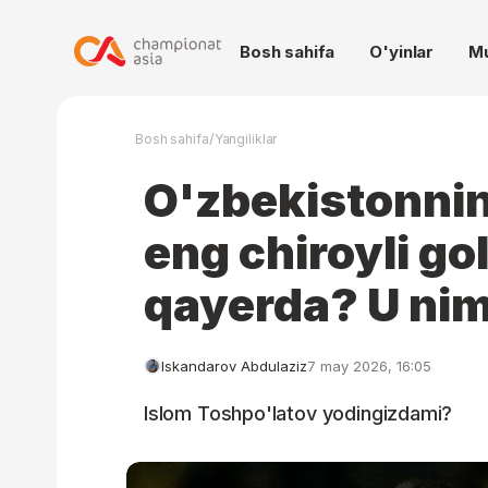
Bosh sahifa
O'yinlar
M
/
Bosh sahifa
Yangiliklar
O'zbekistonnin
eng chiroyli go
qayerda? U nim
Iskandarov Abdulaziz
7 may 2026, 16:05
Islom Toshpo'latov yodingizdami?