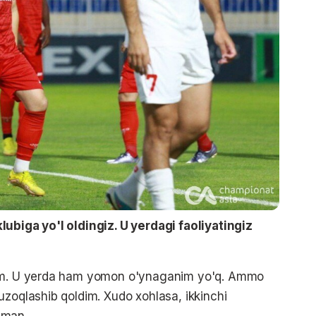
lubiga yo'l oldingiz. U yerdagi faoliyatingiz
dim. U yerda ham yomon o'ynaganim yo'q. Ammo
uzoqlashib qoldim. Xudo xohlasa, ikkinchi
pman.