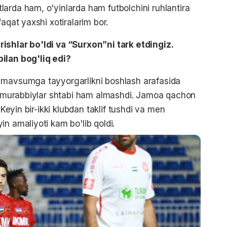
arda ham, o'yinlarda ham futbolchini ruhlantira
aqat yaxshi xotiralarim bor.
ishlar bo'ldi va “Surxon”ni tark etdingiz.
ilan bog'liq edi?
 mavsumga tayyorgarlikni boshlash arafasida
m, murabbiylar shtabi ham almashdi. Jamoa qachon
 Keyin bir-ikki klubdan taklif tushdi va men
n amaliyoti kam bo'lib qoldi.