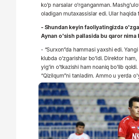
ko'p narsalar o'rganganman. Mashg'ulotl
oladigan mutaxassislar edi. Ular haqida f
- Shundan keyin faoliyatingizda o'zgar
Aynan o'sish pallasida bu qaror nima b
- “Surxon”da hammasi yaxshi edi. Yangi
klubda o'zgarishlar bo'ldi. Direktor ha
yig'in o'tkazishi ham noaniq bo'lib qoldi.
“Qizilqum”ni tanladim. Ammo u yerda o'yi