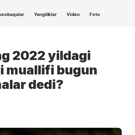
usobaqalar
Yangiliklar
Video
Foto
g 2022 yildagi
li muallifi bugun
alar dedi?