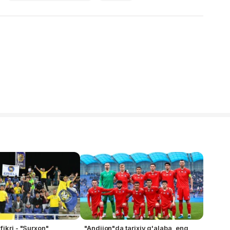
ikri - "Surxon"
"Andijon"da tarixiy g'alaba, eng