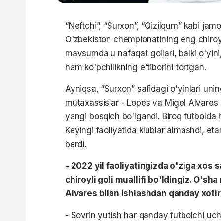
“Neftchi”, “Surxon”, “Qizilqum” kabi ja
O'zbekiston chempionatining eng chiroyli 
mavsumda u nafaqat gollari, balki o'yini
ham ko'pchilikning e'tiborini tortgan.
Ayniqsa, “Surxon” safidagi o'yinlari uning
mutaxassislar - Lopes va Migel Alvares
yangi bosqich bo'lgandi. Biroq futbol
Keyingi faoliyatida klublar almashdi, etar
berdi.
- 2022 yil faoliyatingizda o'ziga xos
chiroyli goli muallifi bo'ldingiz. O'
Alvares bilan ishlashdan qanday xotir
- Sovrin yutish har qanday futbolchi uc