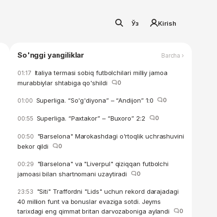
Ўз
Kirish
So'nggi yangiliklar
Barcha ›
Italiya termasi sobiq futbolchilari milliy jamoa
01:17
murabbiylar shtabiga qo'shildi
0
Superliga. “So'g'diyona” – “Andijon” 1:0
0
01:00
Superliga. “Paxtakor” – “Buxoro” 2:2
0
00:55
"Barselona" Marokashdagi o'rtoqlik uchrashuvini
00:50
bekor qildi
0
"Barselona" va "Liverpul" qiziqqan futbolchi
00:29
jamoasi bilan shartnomani uzaytiradi
0
"Siti" Traffordni "Lids" uchun rekord darajadagi
23:53
40 million funt va bonuslar evaziga sotdi. Jeyms
tarixdagi eng qimmat britan darvozaboniga aylandi
0