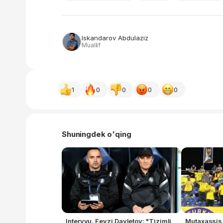
Iskandarov Abdulaziz
Muallif
1
0
0
0
0
Shuningdek o'qing
Intervyu. Fevzi Davletov: "Tizimli
Mutaxassis f