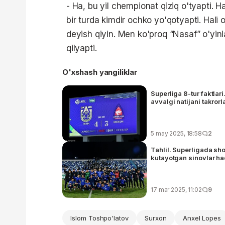
- Ha, bu yil chempionat qiziq o'tyapti. 
bir turda kimdir ochko yo'qotyapti. Hali 
deyish qiyin. Men ko'proq “Nasaf” o'yin
qilyapti.
O'xshash yangiliklar
Superliga 8-tur faktlar
avvalgi natijani takrorl
5 may 2025, 18:58
2
Tahlil. Superligada sh
kutayotgan sinovlar h
17 mar 2025, 11:02
9
Islom Toshpo'latov
Surxon
Anxel Lopes