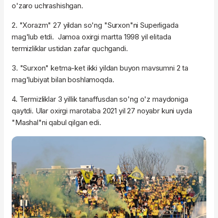
o'zaro uchrashishgan.
2. "Xorazm" 27 yildan so'ng "Surxon"ni Superligada
mag'lub etdi. Jamoa oxirgi martta 1998 yil elitada
termizliklar ustidan zafar quchgandi.
3. "Surxon" ketma-ket ikki yildan buyon mavsumni 2 ta
mag'lubiyat bilan boshlamoqda.
4. Termizliklar 3 yillik tanaffusdan so'ng o'z maydoniga
qaytdi. Ular oxirgi marotaba 2021 yil 27 noyabr kuni uyda
"Mashal"ni qabul qilgan edi.