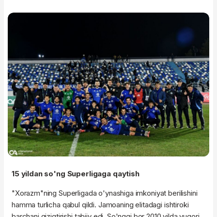
15 yildan so'ng Superligaga qaytish
"Xorazm"ning Superligada o'ynashiga imkoniyat berilishini
hamma turlicha qabul qildi. Jamoaning elitadagi ishtiroki
barchani qiziqtirishi tabiiy edi. So'nggi bor 2010 yilda yuqori