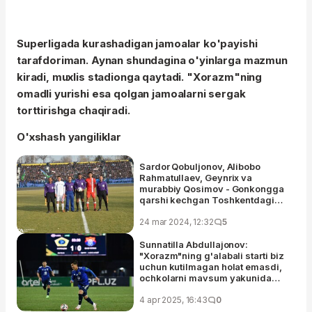
Superligada kurashadigan jamoalar ko'payishi
tarafdoriman. Aynan shundagina o'yinlarga mazmun
kiradi, muxlis stadionga qaytadi. "Xorazm"ning
omadli yurishi esa qolgan jamoalarni sergak
torttirishga chaqiradi.
O'xshash yangiliklar
Sardor Qobuljonov, Alibobo
Rahmatullaev, Geynrix va
murabbiy Qosimov - Gonkongga
qarshi kechgan Toshkentdagi
so'nggi o'yin
24 mar 2024, 12:32
5
Sunnatilla Abdullajonov:
"Xorazm"ning g'alabali starti biz
uchun kutilmagan holat emasdi,
ochkolarni mavsum yakunida
sanaymiz"
4 apr 2025, 16:43
0