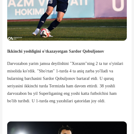
Ikkinchi yoshligini o'tkazayotgan Sardor Qobuljonov
Darvozabon yarim jamoa deyilishini "Xorazm"ning 2 ta tur o'yinlari
misolida ko'rdik. "Sho'rtan" 1-turda 4 ta aniq zarba yo'lladi va
bularning barchasini Sardor Qobuljonov bartaraf etdi. U quruq
seriyasini ikkinchi turda Termizda ham davom ettirdi. 38 yoshli
darvozabon bu yil Superliganing eng yoshi katta futbolchisi ham
bo'lib turibdi. U 1-turda eng yaxshilari qatoridan joy oldi.