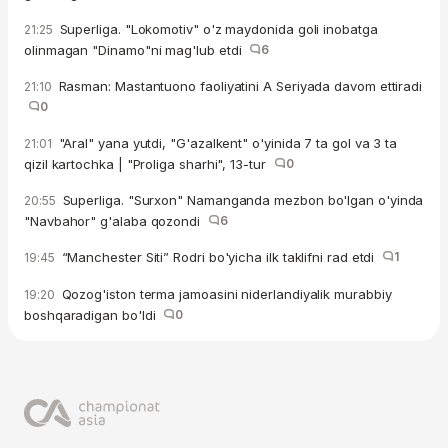
Superliga. "Lokomotiv" o'z maydonida goli inobatga
21:25
olinmagan "Dinamo"ni mag'lub etdi
6
Rasman: Mastantuono faoliyatini A Seriyada davom ettiradi
21:10
0
"Aral" yana yutdi, "G'azalkent" o'yinida 7 ta gol va 3 ta
21:01
qizil kartochka | "Proliga sharhi", 13-tur
0
Superliga. "Surxon" Namanganda mezbon bo'lgan o'yinda
20:55
"Navbahor" g'alaba qozondi
6
“Manchester Siti” Rodri bo'yicha ilk taklifni rad etdi
1
19:45
Qozog'iston terma jamoasini niderlandiyalik murabbiy
19:20
boshqaradigan bo'ldi
0