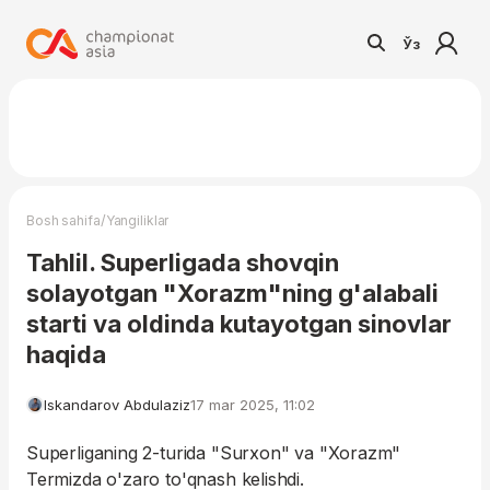
Ўз
/
Bosh sahifa
Yangiliklar
Tahlil. Superligada shovqin
solayotgan "Xorazm"ning g'alabali
starti va oldinda kutayotgan sinovlar
haqida
Iskandarov Abdulaziz
17 mar 2025, 11:02
Superliganing 2-turida "Surxon" va "Xorazm"
Termizda o'zaro to'qnash kelishdi.