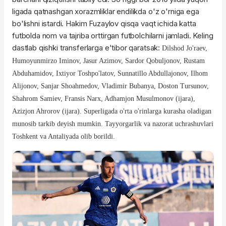
ligada qatnashgan xorazmliklar endilikda o'z o'rniga ega
bo'lishni istardi. Hakim Fuzaylov qisqa vaqt ichida katta
futbolda nom va tajriba orttirgan futbolchilarni jamladi. Keling
dastlab qishki transferlarga e'tibor qaratsak:
Dilshod Jo'raev,
Humoyunmirzo Iminov, Jasur Azimov, Sardor Qobuljonov, Rustam
Abduhamidov, Ixtiyor Toshpo'latov, Sunnatillo Abdullajonov, Ilhom
Alijonov, Sanjar Shoahmedov, Vladimir Bubanya, Doston Tursunov,
Shahrom Samiev, Fransis Narx, Adhamjon Musulmonov (ijara),
Azizjon Ahrorov (ijara). Superligada o'rta o'rinlarga kurasha oladigan
munosib tarkib deyish mumkin. Tayyorgarlik va nazorat uchrashuvlari
Toshkent va Antaliyada olib borildi.