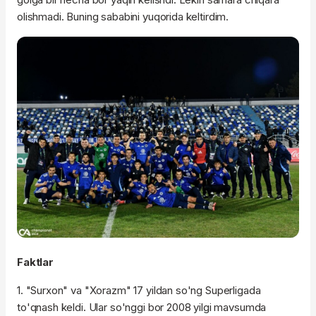
olishmadi. Buning sababini yuqorida keltirdim.
Faktlar
1. "Surxon" va "Xorazm" 17 yildan so'ng Superligada
to'qnash keldi. Ular so'nggi bor 2008 yilgi mavsumda