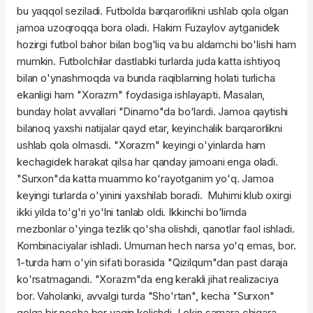
bu yaqqol seziladi. Futbolda barqarorlikni ushlab qola olgan
jamoa uzoqroqqa bora oladi. Hakim Fuzaylov aytganidek
hozirgi futbol bahor bilan bog'liq va bu aldamchi bo'lishi ham
mumkin. Futbolchilar dastlabki turlarda juda katta ishtiyoq
bilan o'ynashmoqda va bunda raqiblarning holati turlicha
ekanligi ham "Xorazm" foydasiga ishlayapti. Masalan,
bunday holat avvallari "Dinamo"da bo'lardi. Jamoa qaytishi
bilanoq yaxshi natijalar qayd etar, keyinchalik barqarorlikni
ushlab qola olmasdi. "Xorazm" keyingi o'yinlarda ham
kechagidek harakat qilsa har qanday jamoani enga oladi.
"Surxon"da katta muammo ko'rayotganim yo'q. Jamoa
keyingi turlarda o'yinini yaxshilab boradi. Muhimi klub oxirgi
ikki yilda to'g'ri yo'lni tanlab oldi. Ikkinchi bo'limda
mezbonlar o'yinga tezlik qo'sha olishdi, qanotlar faol ishladi.
Kombinaciyalar ishladi. Umuman hech narsa yo'q emas, bor.
1-turda ham o'yin sifati borasida "Qizilqum"dan past daraja
ko'rsatmagandi. "Xorazm"da eng kerakli jihat realizaciya
bor. Vaholanki, avvalgi turda "Sho'rtan", kecha "Surxon"
golga bir necha bor yaqin kelishdi. Lekin samara chiqara