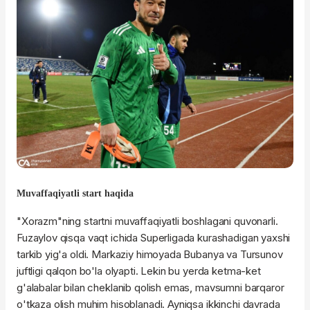
Muvaffaqiyatli start haqida
"Xorazm"ning startni muvaffaqiyatli boshlagani quvonarli.
Fuzaylov qisqa vaqt ichida Superligada kurashadigan yaxshi
tarkib yig'a oldi. Markaziy himoyada Bubanya va Tursunov
juftligi qalqon bo'la olyapti. Lekin bu yerda ketma-ket
g'alabalar bilan cheklanib qolish emas, mavsumni barqaror
o'tkaza olish muhim hisoblanadi. Ayniqsa ikkinchi davrada