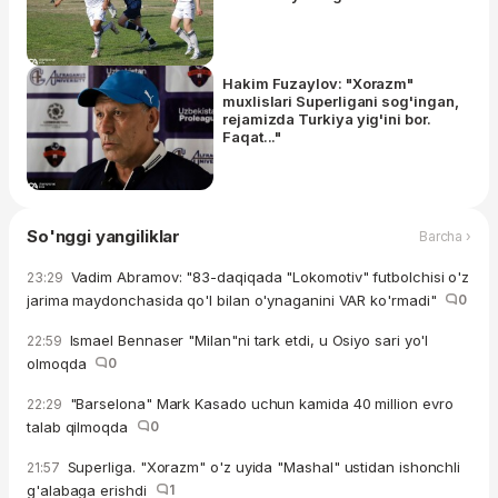
Hakim Fuzaylov: "Xorazm"
muxlislari Superligani sog'ingan,
rejamizda Turkiya yig'ini bor.
Faqat..."
So'nggi yangiliklar
Barcha ›
Vadim Abramov: "83-daqiqada "Lokomotiv" futbolchisi o'z
23:29
jarima maydonchasida qo'l bilan o'ynaganini VAR ko'rmadi"
0
Ismael Bennaser "Milan"ni tark etdi, u Osiyo sari yo'l
22:59
olmoqda
0
"Barselona" Mark Kasado uchun kamida 40 million evro
22:29
talab qilmoqda
0
Superliga. "Xorazm" o'z uyida "Mashal" ustidan ishonchli
21:57
g'alabaga erishdi
1