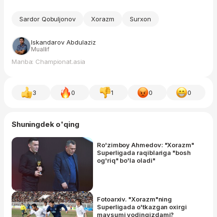
Sardor Qobuljonov
Xorazm
Surxon
Iskandarov Abdulaziz
Muallif
Manba: Championat.asia
3
0
1
0
0
Shuningdek o'qing
Ro'zimboy Ahmedov: "Xorazm"
Superligada raqiblariga "bosh
og'riq" bo'la oladi"
Fotoarxiv. "Xorazm"ning
Superligada o'tkazgan oxirgi
mavsumi yodingizdami?