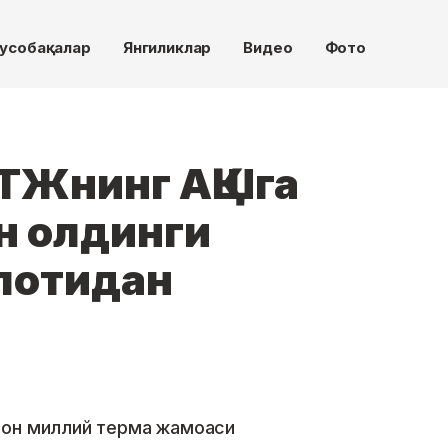
усобақалар
Янгиликлар
Видео
Фото
ТЖнинг АҚШга
н олдинги
лотидан
тон миллий терма жамоаси