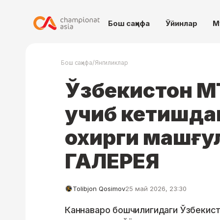
Бош саҳифа
Ўйинлар
М
/
Бош саҳифа
Янгиликлар
Ўзбекистон М
учиб кетишда
охирги машғу
ГАЛЕРЕЯ
Tolibjon Qosimov
25 май 2026, 23:30
Каннаваро бошчилигидаги Ўзбекис