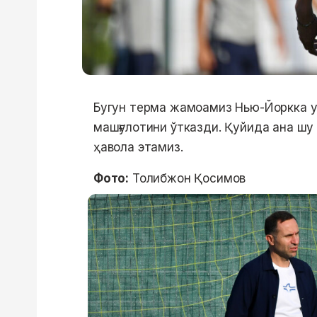
Бугун терма жамоамиз Нью-Йоркка у
машғулотини ўтказди. Қуйида ана шу
ҳавола этамиз.
Фото:
Толибжон Қосимов