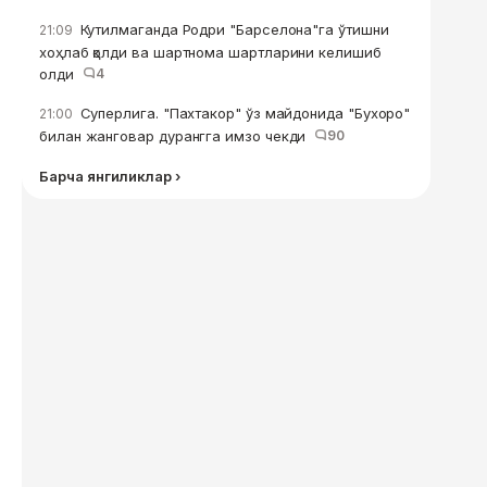
Кутилмаганда Родри "Барселона"га ўтишни
21:09
хоҳлаб қолди ва шартнома шартларини келишиб
олди
4
Суперлига. "Пахтакор" ўз майдонида "Бухоро"
21:00
билан жанговар дурангга имзо чекди
90
Барча янгиликлар ›