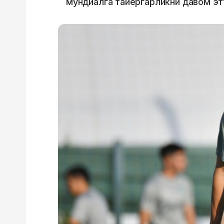
мундиалга тайёргарликни давом эт