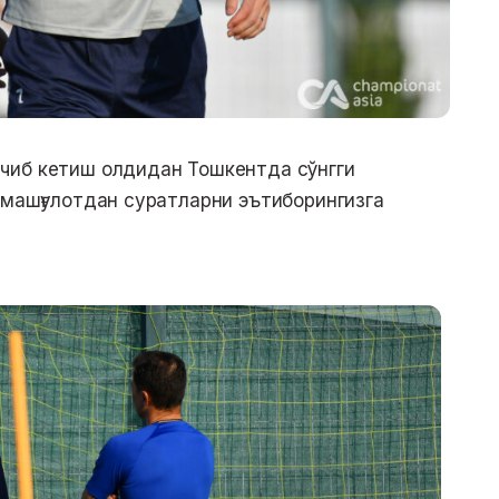
чиб кетиш олдидан Тошкентда сўнгги
 машғулотдан суратларни эътиборингизга