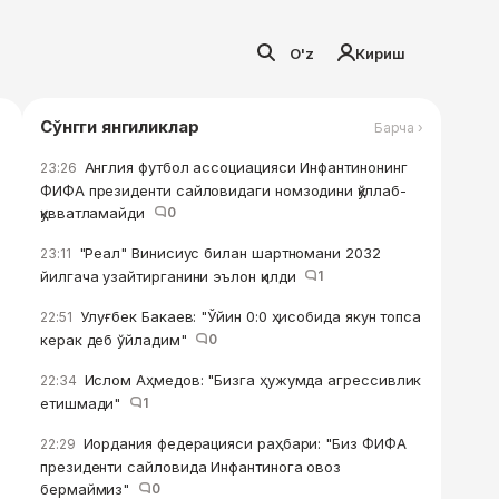
O'z
Кириш
Сўнгги янгиликлар
Барча ›
Англия футбол ассоциацияси Инфантинонинг
23:26
ФИФА президенти сайловидаги номзодини қўллаб-
қувватламайди
0
"Реал" Винисиус билан шартномани 2032
23:11
йилгача узайтирганини эълон қилди
1
Улуғбек Бакаев: "Ўйин 0:0 ҳисобида якун топса
22:51
керак деб ўйладим"
0
Ислом Аҳмедов: "Бизга ҳужумда агрессивлик
22:34
етишмади"
1
Иордания федерацияси раҳбари: "Биз ФИФА
22:29
президенти сайловида Инфантинога овоз
бермаймиз"
0