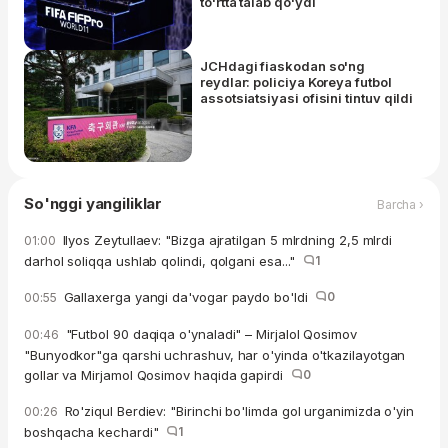
to'rtta talab qo'ydi
JCHdagi fiaskodan so'ng
reydlar: policiya Koreya futbol
assotsiatsiyasi ofisini tintuv qildi
So'nggi yangiliklar
Barcha ›
Ilyos Zeytullaev: "Bizga ajratilgan 5 mlrdning 2,5 mlrdi
01:00
darhol soliqqa ushlab qolindi, qolgani esa..."
1
Gallaxerga yangi da'vogar paydo bo'ldi
0
00:55
"Futbol 90 daqiqa o'ynaladi" – Mirjalol Qosimov
00:46
"Bunyodkor"ga qarshi uchrashuv, har o'yinda o'tkazilayotgan
gollar va Mirjamol Qosimov haqida gapirdi
0
Ro'ziqul Berdiev: "Birinchi bo'limda gol urganimizda o'yin
00:26
boshqacha kechardi"
1