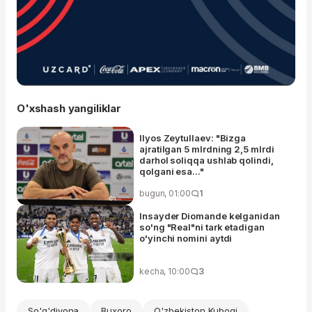
O'xshash yangiliklar
Ilyos Zeytullaev: "Bizga
ajratilgan 5 mlrdning 2,5 mlrdi
darhol soliqqa ushlab qolindi,
qolgani esa..."
bugun, 01:00
1
Insayder Diomande kelganidan
so'ng "Real"ni tark etadigan
o'yinchi nomini aytdi
kecha, 10:00
3
So'g'diyona
Buxoro
O'zbekiston Kubogi