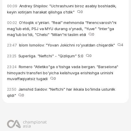
Andrey Shipilov: "Uchrashuvni biroz asabiy boshladik,
00:09
keyin xotirjam harakat qilishga o'tdik"
0
O'rtoqlik o'yinlari. "Real" mehmonda "Ferencvarosh"ni
00:02
mag'lub etdi, PSJ va MYU durang o'ynadi, "Yuve" "Inter"ga
mag'lub bo'ldi, "Chelsi" "Milan"ni taslim etdi
0
Islom Ismoilov: "Yovan Jokichni ro'yxatdan chiqardik"
4
23:47
Superliga. "Neftchi" - "Qizilqum" 5:0
0
23:25
Romero "Atletiko"ga o'tishga vada bergan. "Barselona"
23:24
himoyachi transferi bo'yicha kelishuvga erishishga urinishi
muvaffaqiyatsiz tugadi
0
Jamshid Saidov: "Neftchi" har ikkala bo'limda ustunlik
22:50
qildi"
0