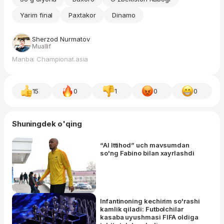
Yarim final
Paxtakor
Dinamo
Sherzod Nurmatov
Muallif
Manba: Championat.asia
15
0
1
0
0
Shuningdek o'qing
“Al Ittihod” uch mavsumdan
so'ng Fabino bilan xayrlashdi
Infantinoning kechirim so'rashi
kamlik qiladi: Futbolchilar
kasaba uyushmasi FIFA oldiga