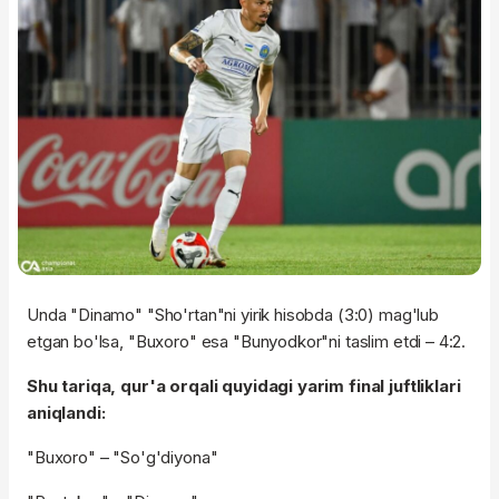
Unda "Dinamo" "Sho'rtan"ni yirik hisobda (3:0) mag'lub
etgan bo'lsa, "Buxoro" esa "Bunyodkor"ni taslim etdi – 4:2.
Shu tariqa, qur'a orqali quyidagi yarim final juftliklari
aniqlandi:
"Buxoro" – "So'g'diyona"