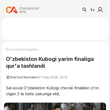
Ўз
/
Bosh sahifa
Yangiliklar
O'zbekiston Kubogi yarim finaliga
qur'a tashlandi
Sherzod Nurmatov
27 avg 2025, 22:12
Sal avval O'zbekiston Kubogi chorak finalidan o'rin
olgan 2 ta bahs yakuniga etdi.