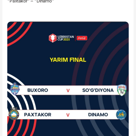
"Paxtakor" – "Dinamo"