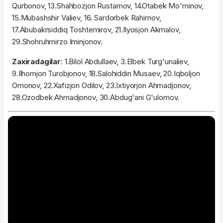
Qurbonov, 13.Shahbozjon Rustamov, 14.Otabek Mo'minov,
15.Mubashshir Valiev, 16. Sardorbek Rahimov,
17.Abubakrsiddiq Toshtemirov, 21.Ilyosjon Akmalov,
29.Shohruhmirzo Iminjonov.
Zaxiradagilar
: 1.Bilol Abdullaev, 3.Elbek Turg'unaliev,
9.Ilhomjon Turobjonov, 18.Salohiddin Musaev, 20.Iqboljon
Omonov, 22.Xafizjon Odilov, 23.Ixtiyorjon Ahmadjonov,
28.Ozodbek Ahmadjonov, 30.Abdug'ani G'ulomov.