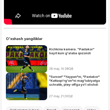
O'xshash yangiliklar
Kichkina kamera. “Paxtakor”
hayit kuni g'alaba qozondi
28 may, 14:38
0
"Surxon" "Yaypan"ni, "Paxtakor"
"Kattaqo'rg'on"ni mag'lubiyatga
uchratib, pley-offga yo'l olishdi
27 may, 21:20
2
O'zbekiston kubogi
Nasaf
Havoqand
Video