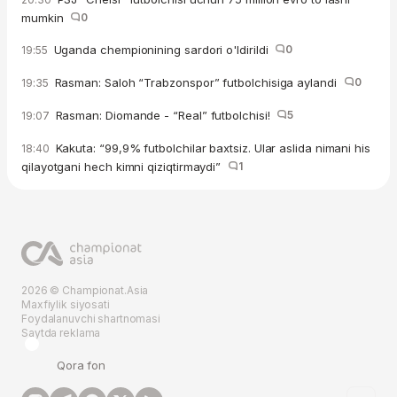
mumkin
0
Uganda chempionining sardori o'ldirildi
0
19:55
Rasman: Saloh “Trabzonspor” futbolchisiga aylandi
0
19:35
Rasman: Diomande - “Real” futbolchisi!
5
19:07
Kakuta: “99,9% futbolchilar baxtsiz. Ular aslida nimani his
18:40
qilayotgani hech kimni qiziqtirmaydi”
1
2026 © Championat.Asia
Maxfiylik siyosati
Foydalanuvchi shartnomasi
Saytda reklama
Qora fon