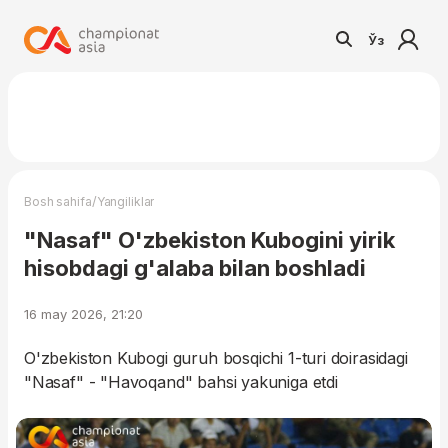
Ўз
/
Bosh sahifa
Yangiliklar
"Nasaf" O'zbekiston Kubogini yirik
hisobdagi g'alaba bilan boshladi
16 may 2026, 21:20
O'zbekiston Kubogi guruh bosqichi 1-turi doirasidagi
"Nasaf" - "Havoqand" bahsi yakuniga etdi