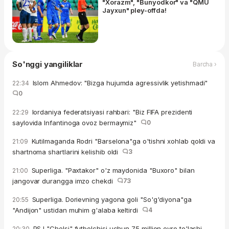
"Xorazm", "Bunyodkor" va "QMU
Jayxun" pley-offda!
So'nggi yangiliklar
Barcha ›
Islom Ahmedov: "Bizga hujumda agressivlik yetishmadi"
22:34
0
Iordaniya federatsiyasi rahbari: "Biz FIFA prezidenti
22:29
saylovida Infantinoga ovoz bermaymiz"
0
Kutilmaganda Rodri "Barselona"ga o'tishni xohlab qoldi va
21:09
shartnoma shartlarini kelishib oldi
3
Superliga. "Paxtakor" o'z maydonida "Buxoro" bilan
21:00
jangovar durangga imzo chekdi
73
Superliga. Dorievning yagona goli "So'g'diyona"ga
20:55
"Andijon" ustidan muhim g'alaba keltirdi
4
PSJ "Chelsi" futbolchisi uchun 75 million evro to'lashi
20:30