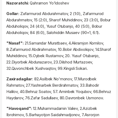
Nazoratchi:
Qahramon Yo'ldoshev
Gollar:
Zafarmurod Abdurahmatov, 2 (1:0), Zafarmurod
Abdurahmatov, 15 (2:0), Sharof Muhiddinov, 23 (3:0), Bobur
Abduholiqov, 24 (4:0), Yusuf Otubanjo, 40 (5:0), Bobur
Abduholiqov, 84 (6:0), Salohiddin Musaev (90+1, 6:1).
"Nasaf":
21.Samandar Muratbaev, 4.Akramjon Komilov,
8.Zafarmurod Abdirahmatov, 10.Bobir Abdixoliqov, 14.Sharof
Muhiddinov, 15.Oybek Rustamov, 20. Yusuf Otubanjo,
22.Diyorbek Abdunazarov, 23.Dilshod Murtazoev,
32.Quvonchbek Xushvaqtov, 99.Kingsli Sokari.
Zaxiradagilar
: 82.Asilbek No'monov, 17.Murodbek
Rahmatov, 27.Yashnarbek Berdirahmatov, 33.Bahodir
Halilov, 40.Behruz Soatov, 57. Aminbek Yoqubov, 66.Behruz
Haydarov, 76.Zafar Sadullaev, 80.Davronbek Usmonov.
"Havoqand":
12.Muhammadamin Valiev, 2.Azizbek
Ibrohimov, 5.Barhayotjon Saidahmadjonov, 7.Asrorjon