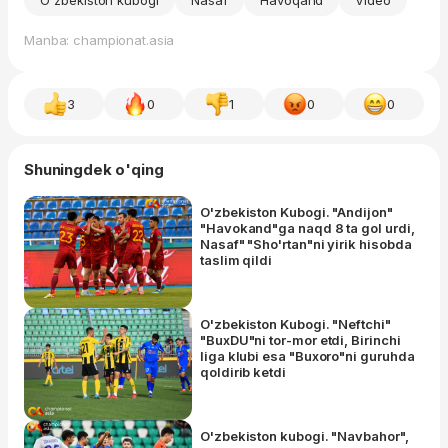
Manba: championat.asia
3
0
1
0
0
Shuningdek o'qing
O'zbekiston Kubogi. "Andijon"
"Havokand"ga naqd 8 ta gol urdi,
Nasaf" "Sho'rtan"ni yirik hisobda
taslim qildi
O'zbekiston Kubogi. "Neftchi"
"BuxDU"ni tor-mor etdi, Birinchi
liga klubi esa "Buxoro"ni guruhda
qoldirib ketdi
O'zbekiston kubogi. "Navbahor",