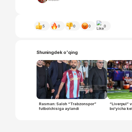
5
0
0
0
0
Shuningdek o'qing
Rasman: Saloh “Trabzonspor”
“Liverpul” 
futbolchisiga aylandi
bo'yicha ke