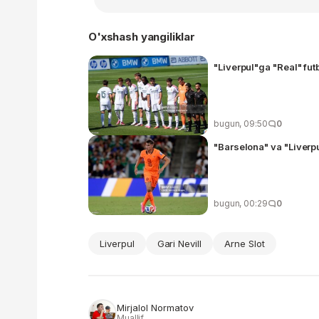
O'xshash yangiliklar
"Liverpul"ga "Real" futb
bugun, 09:50
0
"Barselona" va "Liverp
bugun, 00:29
0
Liverpul
Gari Nevill
Arne Slot
Mirjalol Normatov
Muallif