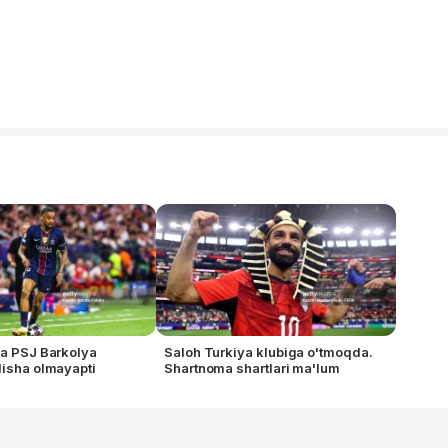
va PSJ Barkolya
Saloh Turkiya klubiga o'tmoqda.
lisha olmayapti
Shartnoma shartlari ma'lum