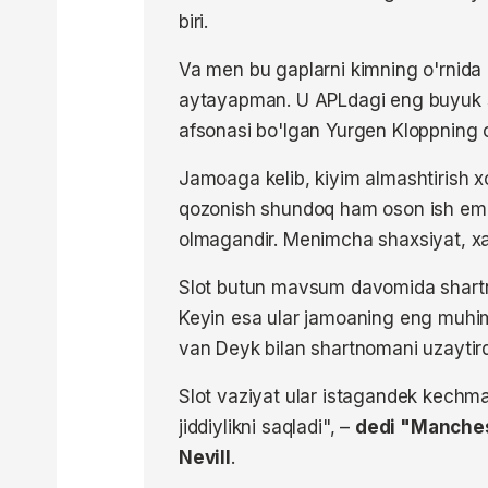
biri.
Va men bu gaplarni kimning o'rnida 
aytayapman. U APLdagi eng buyuk sh
afsonasi bo'lgan Yurgen Kloppning o
Jamoaga kelib, kiyim almashtirish xo
qozonish shundoq ham oson ish emas
olmagandir. Menimcha shaxsiyat, xa
Slot butun mavsum davomida shartno
Keyin esa ular jamoaning eng muhim 
van Deyk bilan shartnomani uzaytird
Slot vaziyat ular istagandek kechm
jiddiylikni saqladi", –
dedi "Manches
Nevill
.