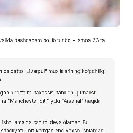
alida peshqadam bo'lib turibdi - jamoa 33 ta
da xatto "Liverpul" muxlislarining ko'pchiligi
.
n birorta mutaxassis, tahlilchi, jurnalist
a "Manchester Siti" yoki "Arsenal" haqida
 ishni amalga oshirdi deya olaman. Bu
faoliyati - biz ko'rgan eng yaxshi ishlardan