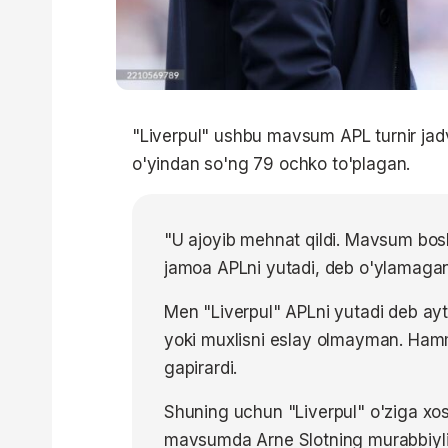
"Liverpul" ushbu mavsum APL turnir jadv
o'yindan so'ng 79 ochko to'plagan.
"U ajoyib mehnat qildi. Mavsum boshi
jamoa APLni yutadi, deb o'ylamagan
Men "Liverpul" APLni yutadi deb aytga
yoki muxlisni eslay olmayman. Hamm
gapirardi.
Shuning uchun "Liverpul" o'ziga xos
mavsumda Arne Slotning murabbiylik 