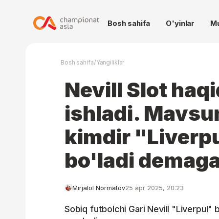
Bosh sahifa
O'yinlar
M
/
Bosh sahifa
Yangiliklar
Nevill Slot haqi
ishladi. Mavsu
kimdir "Liverp
bo'ladi demag
Mirjalol Normatov
25 apr 2025, 20:23
Sobiq futbolchi Gari Nevill "Liverpul" 