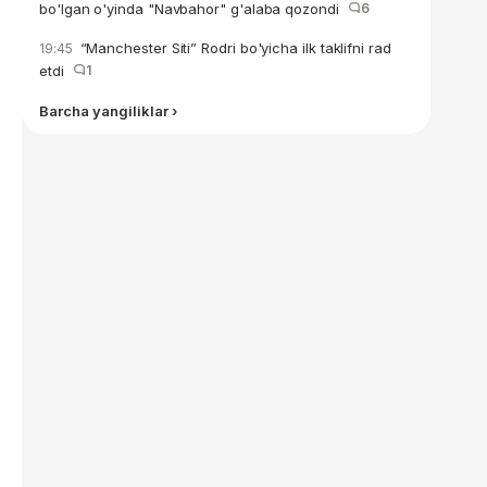
bo'lgan o'yinda "Navbahor" g'alaba qozondi
6
“Manchester Siti” Rodri bo'yicha ilk taklifni rad
19:45
etdi
1
Barcha yangiliklar ›