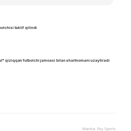
olchisi taklif qilindi
ul" qiziqqan futbolchi jamoasi bilan shartnomani uzaytiradi
Manba: Sky Sports