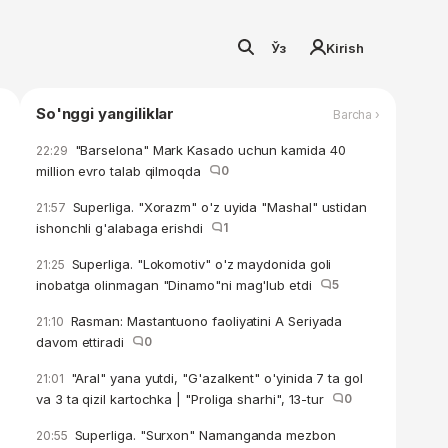
Ўз
Kirish
So'nggi yangiliklar
Barcha ›
"Barselona" Mark Kasado uchun kamida 40
22:29
million evro talab qilmoqda
0
Superliga. "Xorazm" o'z uyida "Mashal" ustidan
21:57
ishonchli g'alabaga erishdi
1
Superliga. "Lokomotiv" o'z maydonida goli
21:25
inobatga olinmagan "Dinamo"ni mag'lub etdi
5
Rasman: Mastantuono faoliyatini A Seriyada
21:10
davom ettiradi
0
"Aral" yana yutdi, "G'azalkent" o'yinida 7 ta gol
21:01
va 3 ta qizil kartochka | "Proliga sharhi", 13-tur
0
Superliga. "Surxon" Namanganda mezbon
20:55