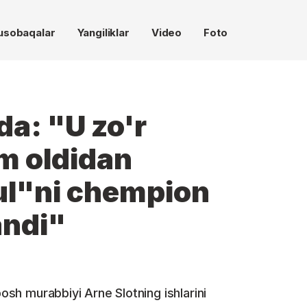
usobaqalar
Yangiliklar
Video
Foto
da: "U zo'r
m oldidan
ul"ni chempion
andi"
bosh murabbiyi Arne Slotning ishlarini