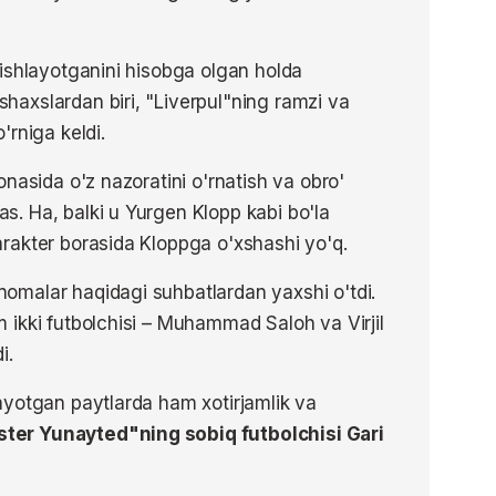
ishlayotganini hisobga olgan holda
axslardan biri, "Liverpul"ning ramzi va
'rniga keldi.
nasida o'z nazoratini o'rnatish va obro'
. Ha, balki u Yurgen Klopp kabi bo'la
rakter borasida Kloppga o'xshashi yo'q.
malar haqidagi suhbatlardan yaxshi o'tdi.
ikki futbolchisi – Muhammad Saloh va Virjil
i.
ayotgan paytlarda ham xotirjamlik va
ter Yunayted"ning sobiq futbolchisi Gari