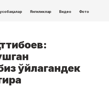
усобақалар
Янгиликлар
Видео
Фото
ттибоев:
ушган
биз ўйлагандек
тира