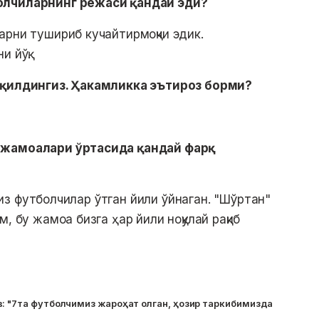
олчиларнинг режаси қандай эди?
арни тушириб кучайтирмоқчи эдик.
и йўқ.
 қилдингиз. Ҳакамликка эътироз борми?
 жамоалари ўртасида қандай фарқ
фоиз футболчилар ўтган йили ўйнаган. "Шўртан"
, бу жамоа бизга ҳар йили ноқулай рақиб
: "7та футболчимиз жароҳат олган, ҳозир таркибимизда