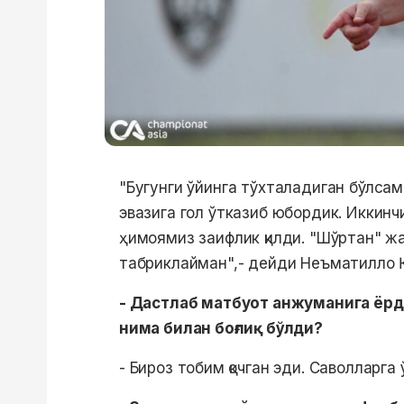
"Бугунги ўйинга тўхталадиган бўлса
эвазига гол ўтказиб юбордик. Иккинч
ҳимоямиз заифлик қилди. "Шўртан" жам
табриклайман",- дейди Неъматилло 
- Дастлаб матбуот анжуманига ёрда
нима билан боғлиқ бўлди?
- Бироз тобим қочган эди. Саволларга