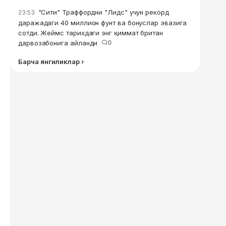
"Сити" Траффордни "Лидс" учун рекорд
23:53
даражадаги 40 миллион фунт ва бонуслар эвазига
сотди. Жеймс тарихдаги энг қиммат британ
дарвозабонига айланди
0
Барча янгиликлар ›