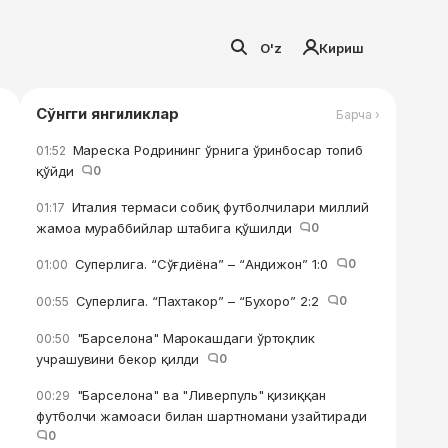
O'z
Кириш
Сўнгги янгиликлар
Барча ›
Мареска Родрининг ўрнига ўринбосар топиб
01:52
қўйди
0
Италия термаси собиқ футболчилари миллий
01:17
жамоа мураббийлар штабига қўшилди
0
Суперлига. “Сўғдиёна” – “Андижон” 1:0
0
01:00
Суперлига. “Пахтакор” – “Бухоро” 2:2
0
00:55
"Барселона" Марокашдаги ўртоқлик
00:50
учрашувини бекор қилди
0
"Барселона" ва "Ливерпуль" қизиққан
00:29
футболчи жамоаси билан шартномани узайтиради
0