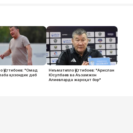
 Қуттибоев: "Омад
Неъматилло Қуттибоев: "Арислан
лаба қозондик деб
Юсупбаев ва Аъзамжон
Алиевларда жароҳат бор"