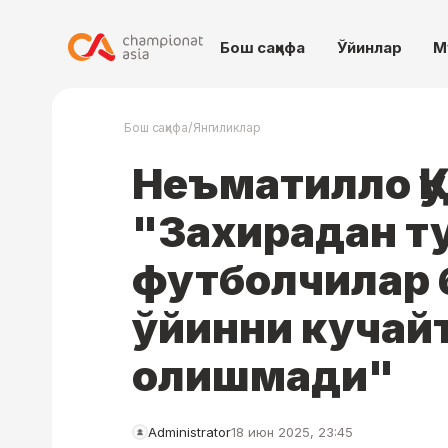
Бош саҳифа
Ўйинлар
М
/
Бош саҳифа
Янгиликлар
Неъматилло Қу
"Захирадан т
футболчилар 
ўйинни кучай
олишмади"
Administrator
18 июн 2025, 23:45