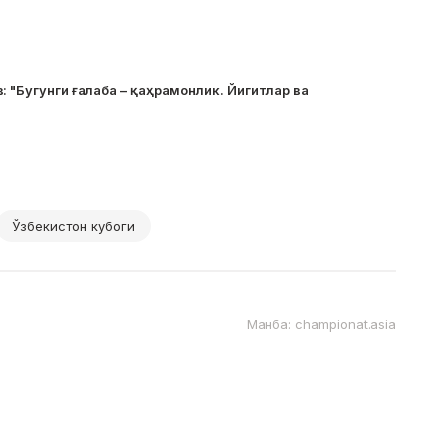
: "Бугунги ғалаба – қаҳрамонлик. Йигитлар ва
Ўзбекистон кубоги
Манба: championat.asia