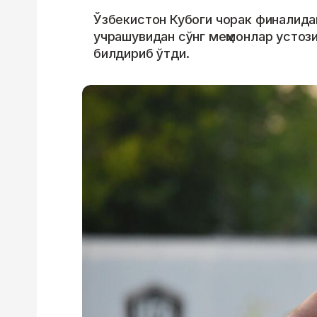
Ўзбекистон Кубоги чорак финалидан
учрашувидан сўнг меҳмонлар усто
билдириб ўтди.