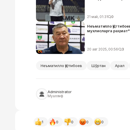
21 май, 01:31
0
Неъматилло Қуттибоев
мухлисларга раҳмат"
20 авг 2025, 00:56
3
Неъматилло Қуттибоев
Шўртан
Арал
Administrator
Муаллиф
1
0
0
0
0