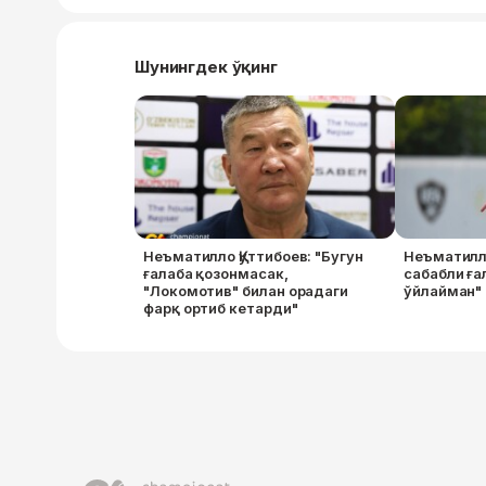
Шунингдек ўқинг
Неъматилло Қуттибоев: "Бугун
Неъматилло
ғалаба қозонмасак,
сабабли ға
"Локомотив" билан орадаги
ўйлайман"
фарқ ортиб кетарди"