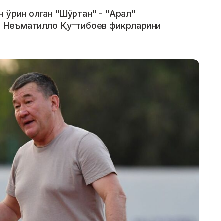
 ўрин олган "Шўртан" - "Арал"
зи Неъматилло Қуттибоев фикрларини