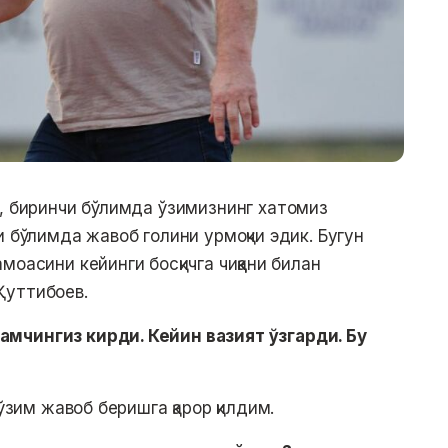
м, биринчи бўлимда ўзимизнинг хатомиз
и бўлимда жавоб голини урмоқчи эдик. Бугун
оасини кейинги босқичга чиққани билан
Қуттибоев.
мчингиз кирди. Кейин вазият ўзгарди. Бу
 ўзим жавоб беришга қарор қилдим.