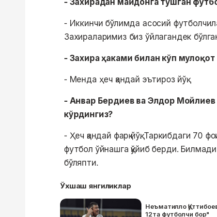
- Захирадан майдонга тушган футб
- Иккинчи бўлимда асосий футболчил
Захираларимиз биз ўйлагандек бўлган
- Захира ҳаками билан кўп мулоқот
- Менда ҳеч қандай эътироз йўқ.
- Анвар Бердиев ва Элдор Мойлиев
кўрдингиз?
- Ҳеч қандай фарқ йўқ. Таркибдаги 70 
футбол ўйнашга қўйиб берди. Билмадим
бўляпти.
Ўхшаш янгиликлар
Неъматилло Қуттибоев
12та футболчи бор"