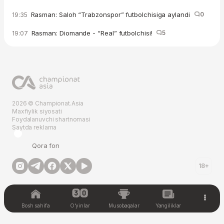
Rasman: Saloh “Trabzonspor” futbolchisiga aylandi
0
19:35
Rasman: Diomande - “Real” futbolchisi!
5
19:07
2026 © Championat.Asia
Maxfiylik siyosati
Foydalanuvchi shartnomasi
Saytda reklama
Qora fon
18+
Bosh sahifa
O'yinlar
Musobaqalar
Yangiliklar