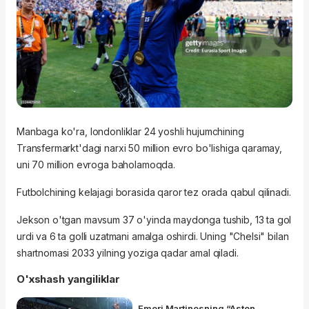
Manbaga ko'ra, londonliklar 24 yoshli hujumchining
Transfermarkt'dagi narxi 50 million evro bo'lishiga qaramay,
uni 70 million evroga baholamoqda.
Futbolchining kelajagi borasida qaror tez orada qabul qilinadi.
Jekson o'tgan mavsum 37 o'yinda maydonga tushib, 13 ta gol
urdi va 6 ta golli uzatmani amalga oshirdi. Uning "Chelsi" bilan
shartnomasi 2033 yilning yoziga qadar amal qiladi.
O'xshash yangiliklar
Emeri Martinesning “Aston