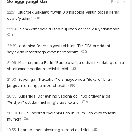
So'nggi yangiliklar
Barcha ›
Ulug'bek Bakaev: "O'yin 0:0 hisobida yakun topsa kerak
22:51
deb o'yladim"
0
Islom Ahmedov: "Bizga hujumda agressivlik yetishmadi"
22:34
0
Iordaniya federatsiyasi rahbari: "Biz FIFA prezidenti
22:29
saylovida Infantinoga ovoz bermaymiz"
0
Kutilmaganda Rodri "Barselona"ga o'tishni xohlab qoldi va
21:09
shartnoma shartlarini kelishib oldi
3
Superliga. "Paxtakor" o'z maydonida "Buxoro" bilan
21:00
jangovar durangga imzo chekdi
80
Superliga. Dorievning yagona goli "So'g'diyona"ga
20:55
"Andijon" ustidan muhim g'alaba keltirdi
4
PSJ "Chelsi" futbolchisi uchun 75 million evro to'lashi
20:30
mumkin
0
Uganda chempionining sardori o'ldirildi
0
19:55