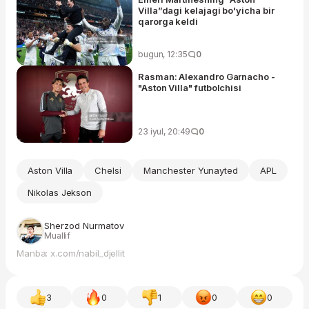
Villa”dagi kelajagi bo'yicha bir
qarorga keldi
bugun, 12:35
0
Rasman: Alexandro Garnacho -
"Aston Villa" futbolchisi
23 iyul, 20:49
0
Aston Villa
Chelsi
Manchester Yunayted
APL
Nikolas Jekson
Sherzod Nurmatov
Muallif
Manba: x.com/nabil_djellit
3
0
1
0
0