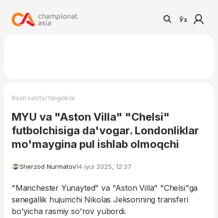
Ўз
/
Bosh sahifa
Yangiliklar
MYU va "Aston Villa" "Chelsi"
futbolchisiga da'vogar. Londonliklar
mo'maygina pul ishlab olmoqchi
Sherzod Nurmatov
14 iyul 2025, 12:37
"Manchester Yunayted" va "Aston Villa" "Chelsi"ga
senegallik hujumchi Nikolas Jeksonning transferi
bo'yicha rasmiy so'rov yubordi.