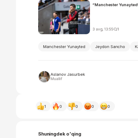
“Manchester Yunayted”
3 avg, 13:55
1
Manchester Yunayted
Jeydon Sancho
K
Aslanov Jasurbek
Muallif
1
0
0
0
0
Shuningdek o'qing