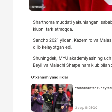
Shartnoma muddati yakunlangani sababl
klubni tark etmoqda.
Sancho 2021 yildan, Kazemiro va Malas
qilib kelayotgan edi.
Shuningdek, MYU akademiyasining uch na
Beyli va Malachi Sharpe ham klub bilan x
O'xshash yangiliklar
“Manchester Yunayted” 
3 avg, 16:05
0