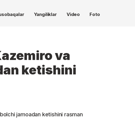
usobaqalar
Yangiliklar
Video
Foto
azemiro va
an ketishini
bolchi jamoadan ketishini rasman