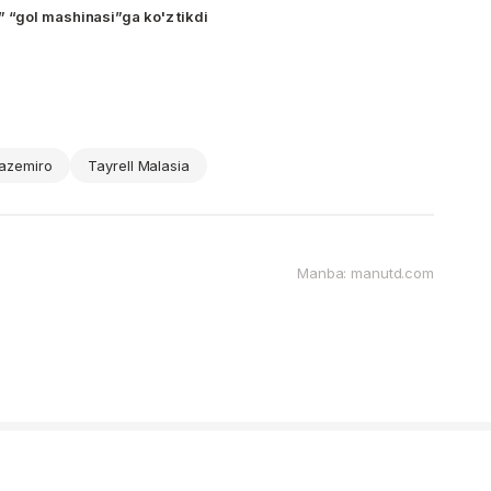
 “gol mashinasi”ga ko'z tikdi
azemiro
Tayrell Malasia
Manba: manutd.com