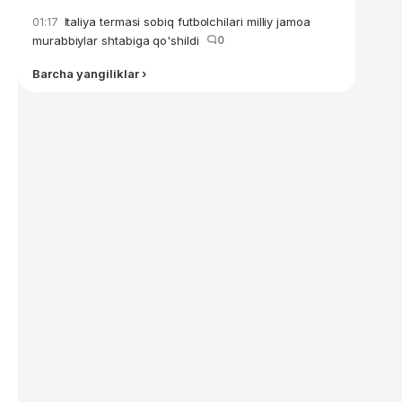
Italiya termasi sobiq futbolchilari milliy jamoa
01:17
murabbiylar shtabiga qo'shildi
0
Barcha yangiliklar ›