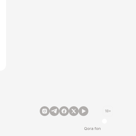
18+
Qora fon