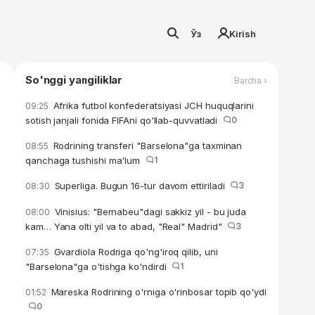
Ўз
Kirish
So'nggi yangiliklar
Barcha ›
Afrika futbol konfederatsiyasi JCH huquqlarini
09:25
sotish janjali fonida FIFAni qo'llab-quvvatladi
0
Rodrining transferi "Barselona"ga taxminan
08:55
qanchaga tushishi ma'lum
1
Superliga. Bugun 16-tur davom ettiriladi
3
08:30
Vinisius: "Bernabeu"dagi sakkiz yil - bu juda
08:00
kam… Yana olti yil va to abad, "Real" Madrid"
3
Gvardiola Rodriga qo'ng'iroq qilib, uni
07:35
"Barselona"ga o'tishga ko'ndirdi
1
Mareska Rodrining o'rniga o'rinbosar topib qo'ydi
01:52
0