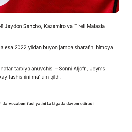
i Jeydon Sancho, Kazemiro va Tirell Malasia
ia esa 2022 yildan buyon jamoa sharafini himoya
far tarbiyalanuvchisi – Sonni Aljofri, Jeyms
ayrlashishini ma'lum qildi.
darvozaboni faoliyatini La Ligada davom ettiradi