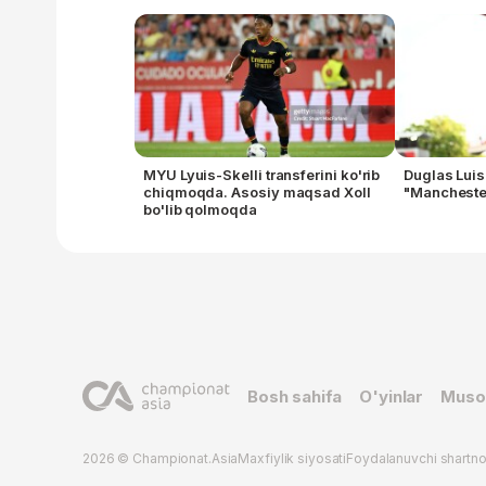
MYU Lyuis-Skelli transferini ko'rib
Duglas Luis
chiqmoqda. Asosiy maqsad Xoll
"Manchester
bo'lib qolmoqda
Bosh sahifa
O'yinlar
Muso
2026 © Championat.Asia
Maxfiylik siyosati
Foydalanuvchi shartn