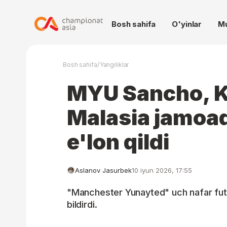
Bosh sahifa
O'yinlar
M
/
Bosh sahifa
Yangiliklar
MYU Sancho, K
Malasia jamoad
e'lon qildi
Aslanov Jasurbek
10 iyun 2026, 17:55
"Manchester Yunayted" uch nafar fut
bildirdi.