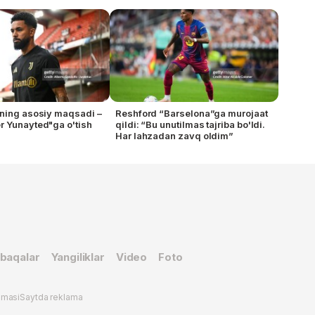
ning asosiy maqsadi –
Reshford “Barselona”ga murojaat
 Yunayted"ga o'tish
qildi: “Bu unutilmas tajriba bo'ldi.
Har lahzadan zavq oldim”
baqalar
Yangiliklar
Video
Foto
omasi
Saytda reklama