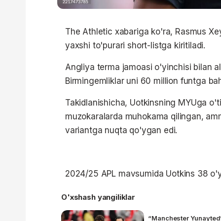
The Athletic xabariga ko'ra, Rasmus Xe
yaxshi to'purari short-listga kiritiladi.
Angliya terma jamoasi o'yinchisi bilan al
Birmingemliklar uni 60 million funtga b
Takidlanishicha, Uotkinsning MYUga o't
muzokaralarda muhokama qilingan, amm
variantga nuqta qo'ygan edi.
2024/25 APL mavsumida Uotkins 38 o'yin 
O'xshash yangiliklar
“Manchester Yunayted” 