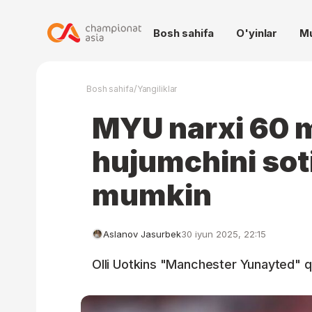
Bosh sahifa
O'yinlar
M
/
Bosh sahifa
Yangiliklar
MYU narxi 60 m
hujumchini soti
mumkin
Aslanov Jasurbek
30 iyun 2025, 22:15
Olli Uotkins "Manchester Yunayted" qizi