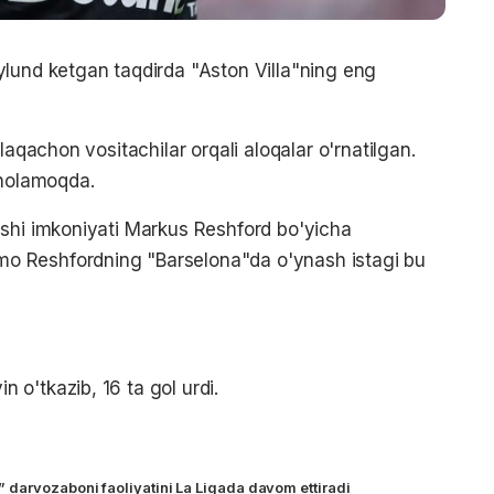
ylund ketgan taqdirda "Aston Villa"ning eng
laqachon vositachilar orqali aloqalar o'rnatilgan.
aholamoqda.
ishi imkoniyati Markus Reshford bo'yicha
o Reshfordning "Barselona"da o'ynash istagi bu
o'tkazib, 16 ta gol urdi.
darvozaboni faoliyatini La Ligada davom ettiradi