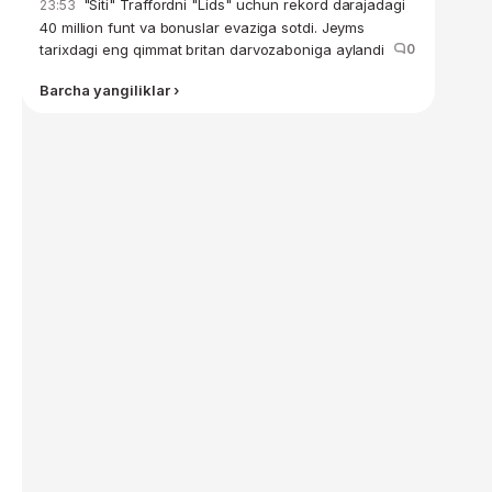
"Siti" Traffordni "Lids" uchun rekord darajadagi
23:53
40 million funt va bonuslar evaziga sotdi. Jeyms
tarixdagi eng qimmat britan darvozaboniga aylandi
0
Barcha yangiliklar ›