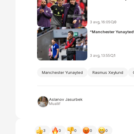
3 avg, 16:05
0
“Manchester Yunayted”
3 avg, 13:55
1
Manchester Yunayted
Rasmus Xeylund
Aslanov Jasurbek
Muallif
3
0
0
0
0