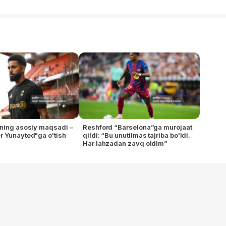
ning asosiy maqsadi –
Reshford “Barselona”ga murojaat
 Yunayted"ga o'tish
qildi: “Bu unutilmas tajriba bo'ldi.
Har lahzadan zavq oldim”