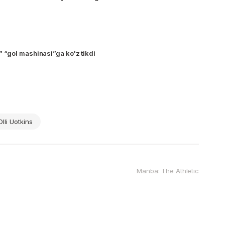
 “gol mashinasi”ga ko'z tikdi
Olli Uotkins
Manba: The Athletic