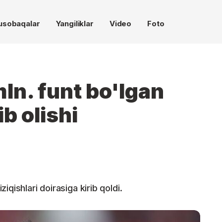
usobaqalar
Yangiliklar
Video
Foto
ln. funt bo'lgan
b olishi
qishlari doirasiga kirib qoldi.