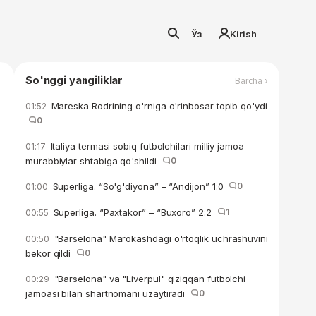
Ўз
Kirish
So'nggi yangiliklar
Barcha ›
Mareska Rodrining o'rniga o'rinbosar topib qo'ydi
01:52
0
Italiya termasi sobiq futbolchilari milliy jamoa
01:17
murabbiylar shtabiga qo'shildi
0
Superliga. “So'g'diyona” – “Andijon” 1:0
0
01:00
Superliga. “Paxtakor” – “Buxoro” 2:2
1
00:55
"Barselona" Marokashdagi o'rtoqlik uchrashuvini
00:50
bekor qildi
0
"Barselona" va "Liverpul" qiziqqan futbolchi
00:29
jamoasi bilan shartnomani uzaytiradi
0