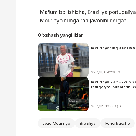
Ma'lum bo'lishicha, Braziliya portugaliy
Mourinyo bunga rad javobini bergan.
O'xshash yangiliklar
Mourinyoning asosiy va
29 iyul, 09:20
2
Mourinyu - JCH-2026 dag
tatilga yo'l olishlarini
26 iyun, 10:00
6
Joze Mourinyo
Braziliya
Fenerbaxche