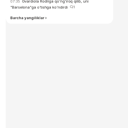
Gvardiola Rodriga qo'ng'iroq qilib, uni
07:35
"Barselona"ga o'tishga ko'ndirdi
1
Barcha yangiliklar ›