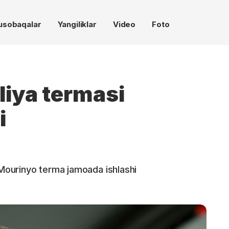
usobaqalar
Yangiliklar
Video
Foto
liya termasi
i
ourinyo terma jamoada ishlashi