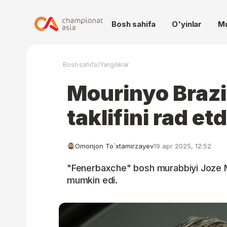
Bosh sahifa
O'yinlar
M
/
Bosh sahifa
Yangiliklar
Mourinyo Brazi
taklifini rad etd
Omonjon To`xtamirzayev
19 apr 2025, 12:52
"Fenerbaxche" bosh murabbiyi Joze M
mumkin edi.