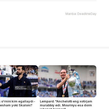
Manba: DeadlineDay
o'rnini kim egallaydi -
Lempard: "Anchelotti eng xotirjam
Desham yoki Skaloni?
murabbiy edi. Mourinyu esa doim