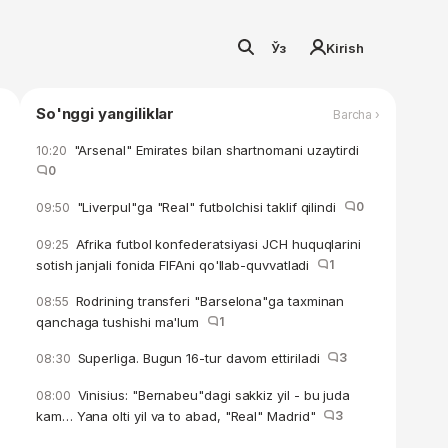
Ўз
Kirish
So'nggi yangiliklar
Barcha ›
"Arsenal" Emirates bilan shartnomani uzaytirdi
10:20
0
"Liverpul"ga "Real" futbolchisi taklif qilindi
0
09:50
Afrika futbol konfederatsiyasi JCH huquqlarini
09:25
sotish janjali fonida FIFAni qo'llab-quvvatladi
1
Rodrining transferi "Barselona"ga taxminan
08:55
qanchaga tushishi ma'lum
1
Superliga. Bugun 16-tur davom ettiriladi
3
08:30
Vinisius: "Bernabeu"dagi sakkiz yil - bu juda
08:00
kam… Yana olti yil va to abad, "Real" Madrid"
3