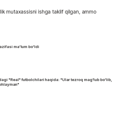
alik mutaxassisni ishga taklif qilgan, ammo
zifasi ma'lum bo'ldi
i "Real" futbolchilari haqida: "Ular tezroq mag'lub bo'lib,
 xohlayman"