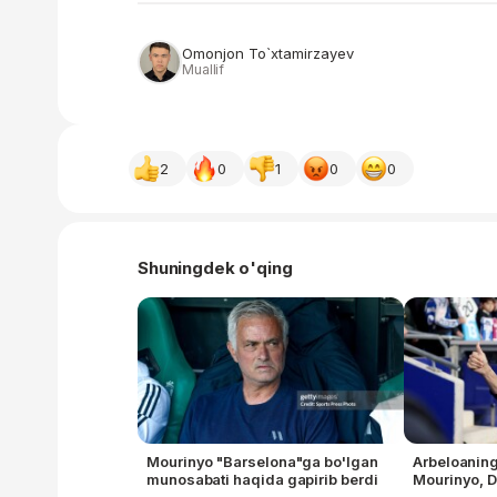
Omonjon To`xtamirzayev
Muallif
2
0
1
0
0
Shuningdek o'qing
Mourinyo "Barselona"ga bo'lgan
Arbeloaning 
munosabati haqida gapirib berdi
Mourinyo, 