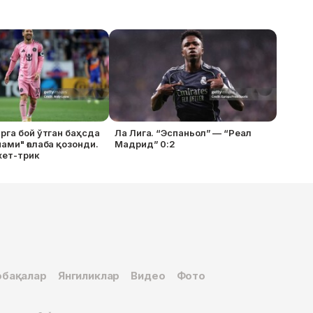
рга бой ўтган баҳсда
Ла Лига. “Эспаньол” — “Реал
ами" ғалаба қозонди.
Мадрид” 0:2
хет-трик
бақалар
Янгиликлар
Видео
Фото