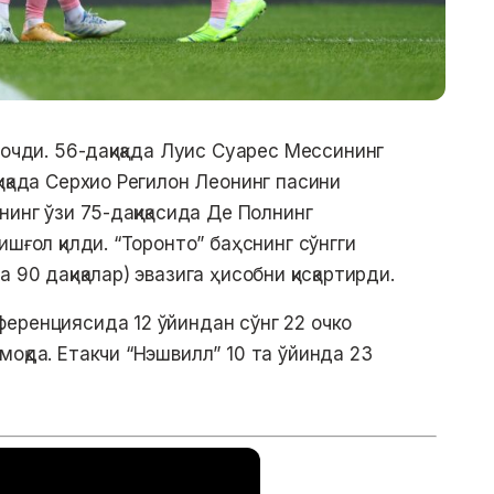
 очди. 56-дақиқада Луис Суарес Мессининг
иқада Серхио Регилон Леонинг пасини
нинг ўзи 75-дақиқасида Де Полнинг
шғол қилди. “Торонто” баҳснинг сўнгги
90 дақиқалар) эвазига ҳисобни қисқартирди.
еренциясида 12 ўйиндан сўнг 22 очко
оқда. Етакчи “Нэшвилл” 10 та ўйинда 23