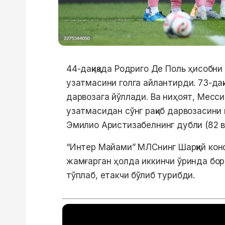
44-дақиқада Родриго Де Поль ҳисобни
узатмасини голга айлантирди. 73-дақ
дарвозага йўллади. Ва ниҳоят, Месси
узатмасидан сўнг рақиб дарвозасини и
Эмилио Аристизабелнинг дубли (82 ва 
“Интер Майами” МЛСнинг Шарқий конф
жамғарган ҳолда иккинчи ўринда борм
тўплаб, етакчи бўлиб турибди.