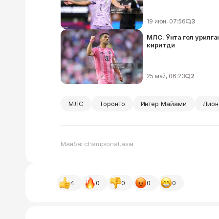
19 июн, 07:56
3
МЛС. Ўнта гол урилга
киритди
25 май, 06:23
2
МЛС
Торонто
Интер Майами
Лион
Манба: championat.asia
4
0
0
0
0