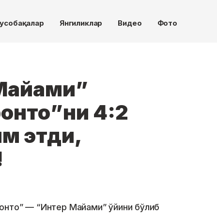
усобақалар
Янгиликлар
Видео
Фото
Майами”
онто”ни 4:2
им этди,
!
онто” — “Интер Майами” ўйини бўлиб