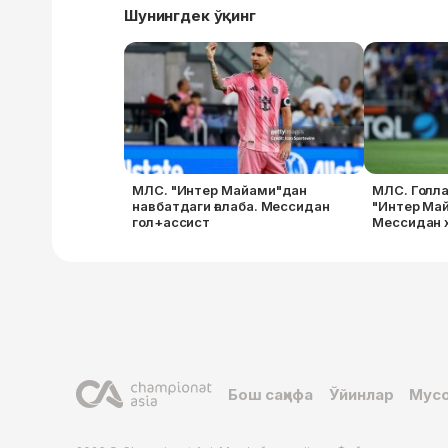
Шунингдек ўқинг
МЛС. "Интер Майами"дан
МЛС. Голла
навбатдаги ғалаба. Мессидан
"Интер Май
гол+ассист
Мессидан 
Бош саҳифа
Ўйинлар
Мусо