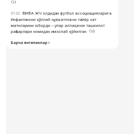
1
ФИФА ЖЧ олдидан футбол ассоциацияларига
01:32
Инфантинони қўллаб-қувватловчи тайёр хат
матнларини юборди – улар аллақачон ташкилот
раҳбарлари номидан имзолаб қўйилган
0
Барча янгиликлар ›