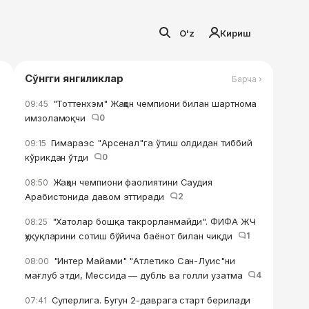
O'z
Кириш
Сўнгги янгиликлар
Барча ›
"Тоттенхэм" Жаҳон чемпиони билан шартнома
09:45
имзоламоқчи
0
Гимараэс "Арсенал"га ўтиш олдидан тиббий
09:15
кўрикдан ўтди
0
Жаҳон чемпиони фаолиятини Саудия
08:50
Арабистонида давом эттиради
2
"Хатолар бошқа такрорланмайди". ФИФА ЖЧ
08:25
ҳуқуқларини сотиш бўйича баёнот билан чиқди
1
"Интер Майами" "Атлетико Сан-Луис"ни
08:00
мағлуб этди, Мессида — дубль ва голли узатма
4
Суперлига. Бугун 2-даврага старт берилади
07:41