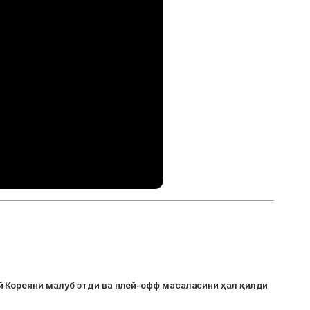
 Кореяни мағлуб этди ва плей-офф масаласини ҳал қилди