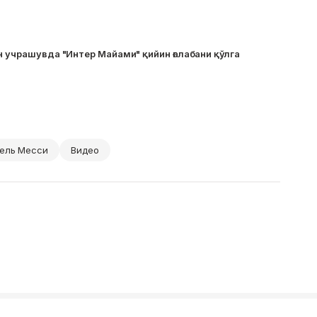
н учрашувда "Интер Майами" қийин ғалабани қўлга
ель Месси
Видео