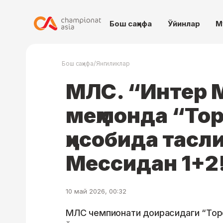
Бош саҳифа
Ўйинлар
М
/
Бош саҳифа
Янгиликлар
МЛС. “Интер 
меҳмонда “Тор
ҳисобида тасл
Мессидан 1+2
10 май 2026, 00:32
МЛС чемпионати доирасидаги “Тор