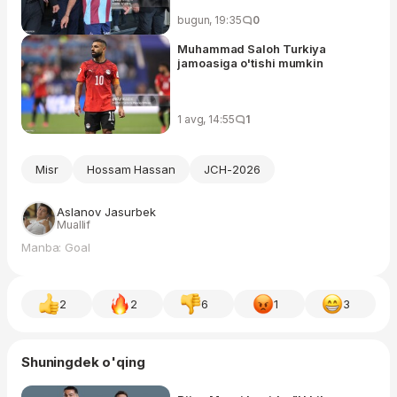
bugun, 19:35
0
Muhammad Saloh Turkiya
jamoasiga o'tishi mumkin
1 avg, 14:55
1
Misr
Hossam Hassan
JCH-2026
Aslanov Jasurbek
Muallif
Manba: Goal
2
2
6
1
3
Shuningdek o'qing