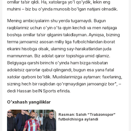
omillar ta’sir qildi. Ha, xatolarga yo'l qo'ydik, lekin eng
muhimi – biz bu o'yinda munosib bo'lgan natijani olmadik.
Mening ambiciyalarim shu yerda tugamaydi. Bugun
raqiblarimiz uchun o'yin o'ta qiyin kechdi va men natijaga
boshqa omillar ta’sir qilganini takidlayman. Ayniqsa, bizning
terma jamoamiz asosan milliy liga futbolchilaridan iborat
ekanini hisobga olsak, ularning say-harakatlaridan juda
mamnunman. Biz adolat qaror topishiga umid qilamiz.
Belgiyaga qarshi birinchi o'yinda ham bizga nisbatan
adolatsiz qarorlar qabul qilingandi, bugun esa yana fatal
xatolar qurboni bo'ldik. Muxlislarimizga aytaman: faxrlaning,
sizning hech bir raqibdan qo'rqmaydigan jamoangiz bor", –
dedi Hassan beIN Sports efirida.
O'xshash yangiliklar
Rasman: Saloh “Trabzonspor”
futbolchisiga aylandi