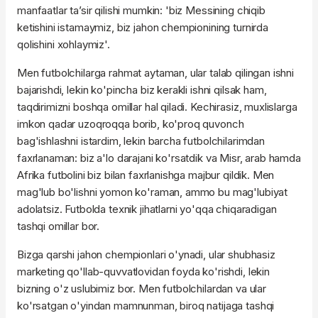
manfaatlar ta’sir qilishi mumkin: 'biz Messining chiqib
ketishini istamaymiz, biz jahon chempionining turnirda
qolishini xohlaymiz'.
Men futbolchilarga rahmat aytaman, ular talab qilingan ishni
bajarishdi, lekin ko'pincha biz kerakli ishni qilsak ham,
taqdirimizni boshqa omillar hal qiladi. Kechirasiz, muxlislarga
imkon qadar uzoqroqqa borib, ko'proq quvonch
bag'ishlashni istardim, lekin barcha futbolchilarimdan
faxrlanaman: biz a'lo darajani ko'rsatdik va Misr, arab hamda
Afrika futbolini biz bilan faxrlanishga majbur qildik. Men
mag'lub bo'lishni yomon ko'raman, ammo bu mag'lubiyat
adolatsiz. Futbolda texnik jihatlarni yo'qqa chiqaradigan
tashqi omillar bor.
Bizga qarshi jahon chempionlari o'ynadi, ular shubhasiz
marketing qo'llab-quvvatlovidan foyda ko'rishdi, lekin
bizning o'z uslubimiz bor. Men futbolchilardan va ular
ko'rsatgan o'yindan mamnunman, biroq natijaga tashqi