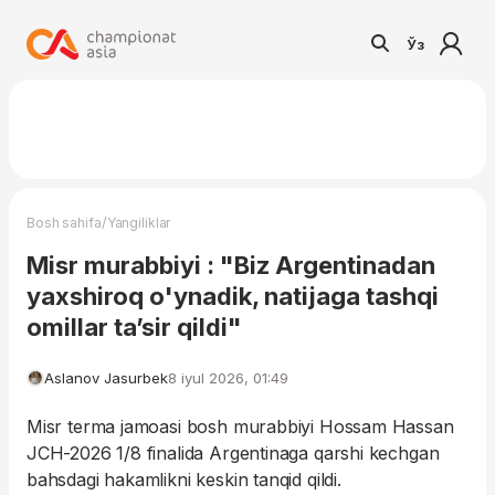
Ўз
/
Bosh sahifa
Yangiliklar
Misr murabbiyi : "Biz Argentinadan
yaxshiroq o'ynadik, natijaga tashqi
omillar ta’sir qildi"
Aslanov Jasurbek
8 iyul 2026, 01:49
Misr terma jamoasi bosh murabbiyi Hossam Hassan
JCH-2026 1/8 finalida Argentinaga qarshi kechgan
bahsdagi hakamlikni keskin tanqid qildi.