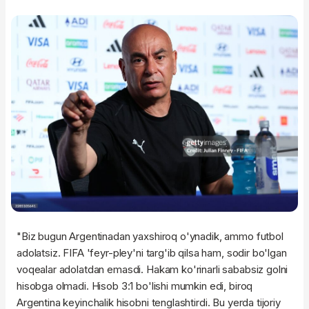
"Biz bugun Argentinadan yaxshiroq o'ynadik, ammo futbol
adolatsiz. FIFA 'feyr-pley'ni targ'ib qilsa ham, sodir bo'lgan
voqealar adolatdan emasdi. Hakam ko'rinarli sababsiz golni
hisobga olmadi. Hisob 3:1 bo'lishi mumkin edi, biroq
Argentina keyinchalik hisobni tenglashtirdi. Bu yerda tijoriy