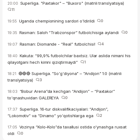
Superliga. "Paxtakor" – "Buxoro" (matnli translyatsiya)
20:00
11
Uganda chempionining sardori o'ldirildi
0
19:55
Rasman: Saloh “Trabzonspor” futbolchisiga aylandi
0
19:35
Rasman: Diomande - “Real” futbolchisi!
4
19:07
Kakuta: “99,9% futbolchilar baxtsiz. Ular aslida nimani his
18:40
qilayotgani hech kimni qiziqtirmaydi”
1
🔴🔴🔴 Superliga. "So'g'diyona" – "Andijon" 1:0 (matnli
18:21
translyatsiya)
3
“Bobur Arena”da kechgan “Andijon” – “Paxtakor”
18:03
to'qnashuvidan GALEREYA
0
Superliga. 16-tur diskvalifikaciyalari: “Andijon”,
17:37
“Lokomotiv” va “Dinamo” yo'qotishlarga ega
2
Vozinya “Kolo-Kolo”da taxallusi ostida o'ynashga ruxsat
17:05
oldi
0