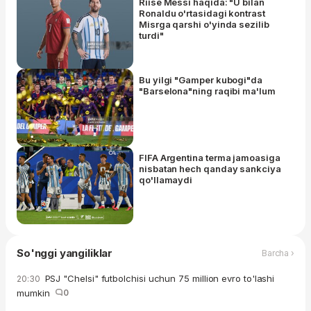
Riise Messi haqida: "U bilan
Ronaldu o'rtasidagi kontrast
Misrga qarshi o'yinda sezilib
turdi"
Bu yilgi "Gamper kubogi"da
"Barselona"ning raqibi ma'lum
FIFA Argentina terma jamoasiga
nisbatan hech qanday sankciya
qo'llamaydi
So'nggi yangiliklar
Barcha ›
PSJ "Chelsi" futbolchisi uchun 75 million evro to'lashi
20:30
mumkin
0