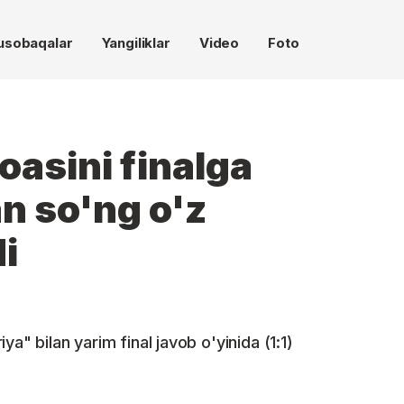
usobaqalar
Yangiliklar
Video
Foto
oasini finalga
n so'ng o'z
di
a" bilan yarim final javob o'yinida (1:1)