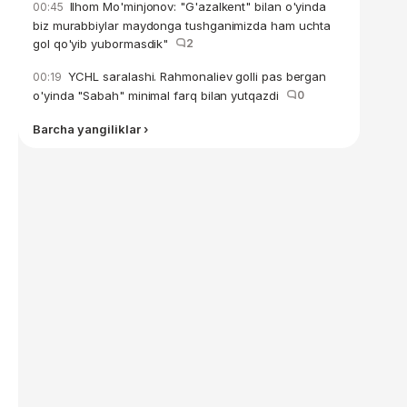
Ilhom Mo'minjonov: "G'azalkent" bilan o'yinda
00:45
biz murabbiylar maydonga tushganimizda ham uchta
gol qo'yib yubormasdik"
2
YCHL saralashi. Rahmonaliev golli pas bergan
00:19
o'yinda "Sabah" minimal farq bilan yutqazdi
0
Barcha yangiliklar ›