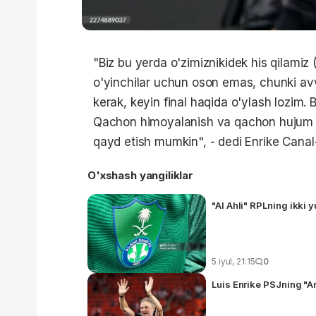
"Biz bu yerda o'zimiznikidek his qilamiz
o'yinchilar uchun oson emas, chunki av
kerak, keyin final haqida o'ylash lozim.
Qachon himoyalanish va qachon hujum qil
qayd etish mumkin", - dedi Enrike Canal+
O'xshash yangiliklar
"Al Ahli" RPLning ikki 
5 iyul, 21:15
0
Luis Enrike PSJning "Ar