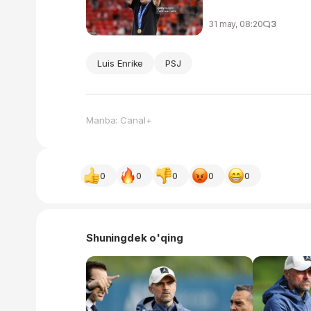
31 may, 08:20
3
Luis Enrike
PSJ
Manba: Canal+
0
0
0
0
0
Shuningdek o'qing