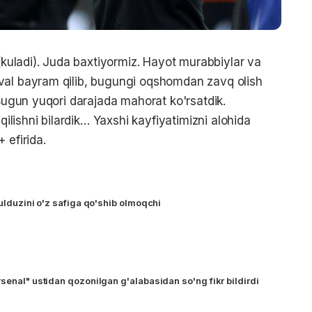
 (kuladi). Juda baxtiyormiz. Hayot murabbiylar va
val bayram qilib, bugungi oqshomdan zavq olish
 Bugun yuqori darajada mahorat ko'rsatdik.
ishni bilardik… Yaxshi kayfiyatimizni alohida
 efirida.
yulduzini o'z safiga qo'shib olmoqchi
senal" ustidan qozonilgan g'alabasidan so'ng fikr bildirdi