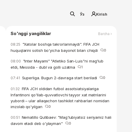
Ўз
Kirish
So'nggi yangiliklar
Barcha ›
"Xatolar boshqa takrorlanmaydi". FIFA JCH
08:25
huquqlarini sotish bo'yicha bayonot bilan chiqdi
0
"Inter Mayami" "Atletiko San-Luis"ni mag'lub
08:00
etdi, Messida - dubl va golli uzatma
1
Superliga. Bugun 2-davraga start beriladi
0
07:41
FIFA JCH oldidan futbol assotsiatsiyalariga
01:32
Infantinoni qo'llab-quvvatlovchi tayyor xat matnlarini
yubordi – ular allaqachon tashkilot rahbarlari nomidan
imzolab qo'yilgan
0
Nematillo Qutibaev: "Mag'lubiyatsiz seriyamiz hali
00:51
davom etadi deb o'ylayman"
0