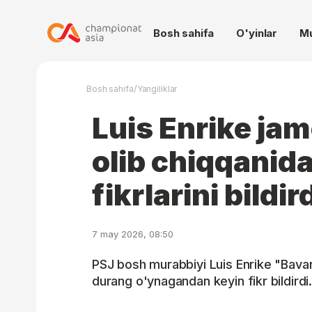
Bosh sahifa
O'yinlar
M
/
Bosh sahifa
Yangiliklar
Luis Enrike jam
olib chiqqanida
fikrlarini bildir
7 may 2026, 08:50
PSJ bosh murabbiyi Luis Enrike "Bavariy
durang o'ynagandan keyin fikr bildirdi.