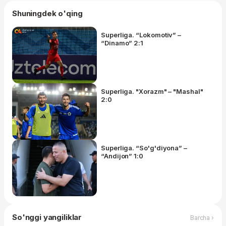
Shuningdek o'qing
Superliga. “Lokomotiv” –
“Dinamo” 2:1
Superliga. "Xorazm" – "Mashal"
2:0
Superliga. “So'g'diyona” –
“Andijon” 1:0
So'nggi yangiliklar
Barcha ›