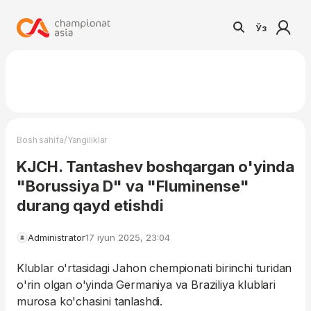
Ўз
/
Bosh sahifa
Yangiliklar
KJCH. Tantashev boshqargan o'yinda
"Borussiya D" va "Fluminense"
durang qayd etishdi
Administrator
17 iyun 2025, 23:04
Klublar o'rtasidagi Jahon chempionati birinchi turidan
o'rin olgan o'yinda Germaniya va Braziliya klublari
murosa ko'chasini tanlashdi.