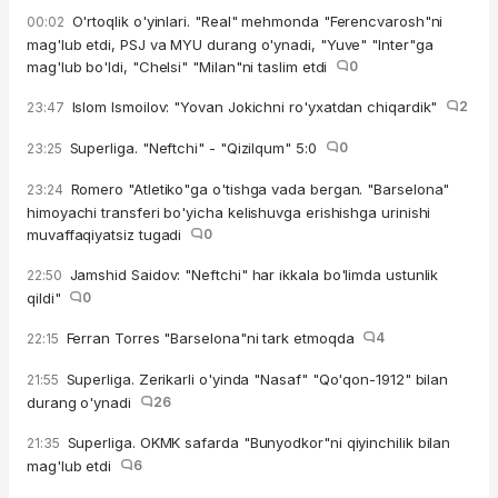
O'rtoqlik o'yinlari. "Real" mehmonda "Ferencvarosh"ni
00:02
mag'lub etdi, PSJ va MYU durang o'ynadi, "Yuve" "Inter"ga
mag'lub bo'ldi, "Chelsi" "Milan"ni taslim etdi
0
Islom Ismoilov: "Yovan Jokichni ro'yxatdan chiqardik"
2
23:47
Superliga. "Neftchi" - "Qizilqum" 5:0
0
23:25
Romero "Atletiko"ga o'tishga vada bergan. "Barselona"
23:24
himoyachi transferi bo'yicha kelishuvga erishishga urinishi
muvaffaqiyatsiz tugadi
0
Jamshid Saidov: "Neftchi" har ikkala bo'limda ustunlik
22:50
qildi"
0
Ferran Torres "Barselona"ni tark etmoqda
4
22:15
Superliga. Zerikarli o'yinda "Nasaf" "Qo'qon-1912" bilan
21:55
durang o'ynadi
26
Superliga. OKMK safarda "Bunyodkor"ni qiyinchilik bilan
21:35
mag'lub etdi
6