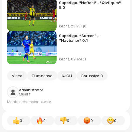
Superliga. "Neftchi" - "Qizilqum"
5:0
kecha, 23:25
0
Superliga. “Surxon” –
“Navbahor” 0:1
kecha, 09:45
1
Video
Fluminense
KJCH
Borussiya D
Administrator
Muallif
Manba: championat.asia
3
0
0
0
0