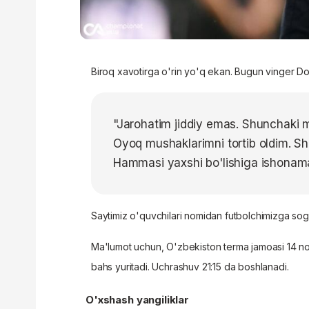
Biroq xavotirga o'rin yo'q ekan. Bugun vinger Doh
"Jarohatim jiddiy emas. Shunchaki ma
Oyoq mushaklarimni tortib oldim. S
Hammasi yaxshi bo'lishiga ishonam
Saytimiz o'quvchilari nomidan futbolchimizga sog'l
Ma'lumot uchun, O'zbekiston terma jamoasi 14 no
bahs yuritadi. Uchrashuv 21:15 da boshlanadi.
O'xshash yangiliklar