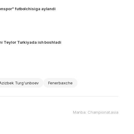
nspor” futbolchisiga aylandi
APL sobiq hakami Entoni Teylor Turkiyada ish boshladi
Azizbek Turg'unboev
Fenerbaxche
Manba: Championat.asia