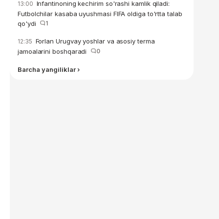
Infantinoning kechirim so'rashi kamlik qiladi:
13:00
Futbolchilar kasaba uyushmasi FIFA oldiga to'rtta talab
qo'ydi
1
Forlan Urugvay yoshlar va asosiy terma
12:35
jamoalarini boshqaradi
0
Barcha yangiliklar ›