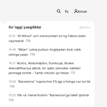
Ўз
Kirish
So'nggi yangiliklar
Barcha ›
“Al Ittihod” uch mavsumdan so'ng Fabino bilan
15:10
xayrlashdi
0
"Milan" sobiq yulduzi Angliyadan klub sotib
14:45
olishga yaqin
0
Kozlov, Abdumajidov, Dumbuya, Boake
14:21
diskvalifikaciya qilindi, bir qator jamoalar vakillari
jarimaga tortildi - Tartib-intizom qo'mitasi
1
“Barselona” hujumchisi PSJga o'tishga rozi bo'ldi
13:50
0
Flik va Yamal Rodrini “Barselona”ga taklif qilishdi
13:25
0