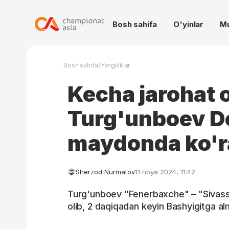
Bosh sahifa
O'yinlar
M
/
Bosh sahifa
Yangiliklar
Kecha jarohat 
Turg'unboev D
maydonda ko'
Sherzod Nurmatov
11 noya 2024, 11:42
Turg'unboev "Fenerbaxche" – "Sivassp
olib, 2 daqiqadan keyin Bashyigitga alm