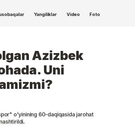
usobaqalar
Yangiliklar
Video
Foto
olgan Azizbek
ohada. Uni
ramizmi?
or" o'yinining 60-daqiqasida jarohat
ashtirildi.