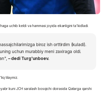
aga uchib keldi va hammasi joyida ekanligini ta'kidladi.
ssajchilarimizga biroz ish orttirdim (kuladi).
huning uchun murabbiy meni zaxiraga oldi.
an",
– dedi Turg'unboev.
iq tilaymiz.
yabr kuni JCH saralash bosqichi doirasida Qatarga qarshi