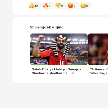
10
0
0
0
0
Shuningdek o'qing
Saloh Turkiya klubiga o'tmoqda.
"Tottenxem
Shartnoma shartlari ma'lum
futbolchiga