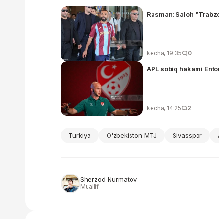
Rasman: Saloh “Trabzo
kecha, 19:35
0
kecha, 14:25
2
Turkiya
O'zbekiston MTJ
Sivasspor
Sherzod Nurmatov
Muallif