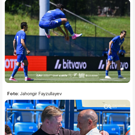
Foto
: Jahongir Fayzullayev