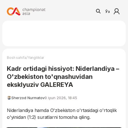
Ўз
/
Bosh sahifa
Yangiliklar
Kadr ortidagi hissiyot: Niderlandiya –
O'zbekiston to'qnashuvidan
eksklyuziv GALEREYA
Sherzod Nurmatov
9 iyun 2026, 18:45
Niderlandiya hamda O'zbekiston o'rtasidagi o'rtoqlik
o'yinidan (1:2) suratlarni tomosha qiling.