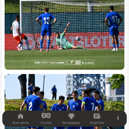
Bosh sahifa
O'yinlar
Musobaqalar
Yangiliklar