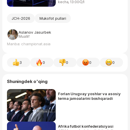
kecha, 13:00
1
JCH-2026
Mukofot pullari
Aslanov Jasurbek
Muallif
Manba: championat.asia
3
0
0
0
0
Shuningdek o'qing
Forlan Urugvay yoshlar va asosiy
terma jamoalarini boshqaradi
Afrika futbol konfederatsiyasi