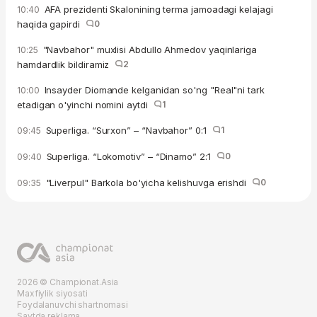
AFA prezidenti Skalonining terma jamoadagi kelajagi
10:40
haqida gapirdi
0
"Navbahor" muxlisi Abdullo Ahmedov yaqinlariga
10:25
hamdardlik bildiramiz
2
Insayder Diomande kelganidan so'ng "Real"ni tark
10:00
etadigan o'yinchi nomini aytdi
1
Superliga. “Surxon” – “Navbahor” 0:1
1
09:45
Superliga. “Lokomotiv” – “Dinamo” 2:1
0
09:40
"Liverpul" Barkola bo'yicha kelishuvga erishdi
0
09:35
2026 © Championat.Asia
Maxfiylik siyosati
Foydalanuvchi shartnomasi
Saytda reklama