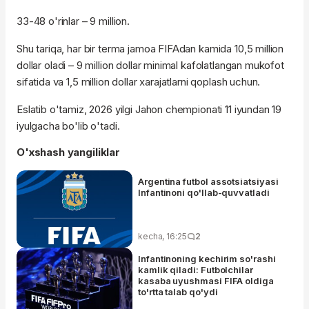
33-48 o'rinlar – 9 million.
Shu tariqa, har bir terma jamoa FIFAdan kamida 10,5 million
dollar oladi – 9 million dollar minimal kafolatlangan mukofot
sifatida va 1,5 million dollar xarajatlarni qoplash uchun.
Eslatib o'tamiz, 2026 yilgi Jahon chempionati 11 iyundan 19
iyulgacha bo'lib o'tadi.
O'xshash yangiliklar
Argentina futbol assotsiatsiyasi
Infantinoni qo'llab-quvvatladi
kecha, 16:25
2
Infantinoning kechirim so'rashi
kamlik qiladi: Futbolchilar
kasaba uyushmasi FIFA oldiga
to'rtta talab qo'ydi