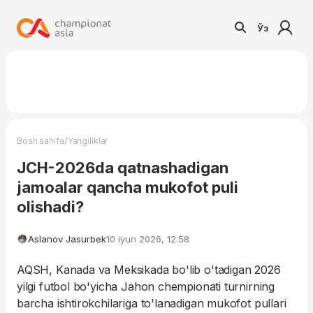
Ўз
/
Bosh sahifa
Yangiliklar
JCH-2026da qatnashadigan
jamoalar qancha mukofot puli
olishadi?
Aslanov Jasurbek
10 iyun 2026, 12:58
AQSH, Kanada va Meksikada bo'lib o'tadigan 2026
yilgi futbol bo'yicha Jahon chempionati turnirning
barcha ishtirokchilariga to'lanadigan mukofot pullari