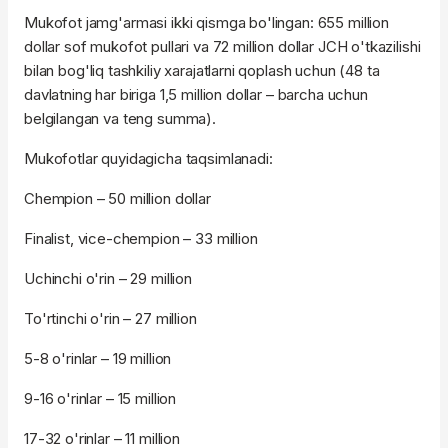
Mukofot jamg'armasi ikki qismga bo'lingan: 655 million
dollar sof mukofot pullari va 72 million dollar JCH o'tkazilishi
bilan bog'liq tashkiliy xarajatlarni qoplash uchun (48 ta
davlatning har biriga 1,5 million dollar – barcha uchun
belgilangan va teng summa).
Mukofotlar quyidagicha taqsimlanadi:
Chempion – 50 million dollar
Finalist, vice-chempion – 33 million
Uchinchi o'rin – 29 million
To'rtinchi o'rin – 27 million
5-8 o'rinlar – 19 million
9-16 o'rinlar – 15 million
17-32 o'rinlar – 11 million