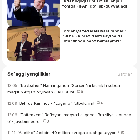
JCH huquqlarini sotish janjali
fonida FIFAni qo'llab-quvvatladi
Iordaniya federatsiyasi rahbari:
"Biz FIFA prezidenti saylovida
Infantinoga ovoz bermaymiz"
So'nggi yangiliklar
Barcha ›
"Navbahor" Namanganda "Surxon"ni kichik hisobda
13:05
mag'lub etgan o'yindan GALEREYA
0
Behruz Karimov - "Lugano" futbolchisi!
4
12:09
"Tottenxem" Rafinyani maqsad qilgandi. Braziliyalik bunga
12:06
o'z javobini berdi
0
"Atletiko" Serlotni 40 million evroga sotishga tayyor
0
11:21