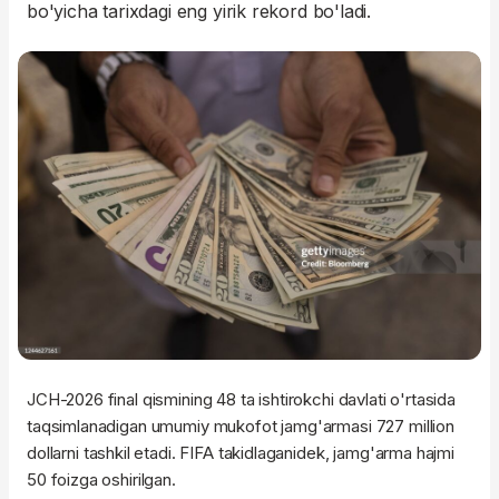
bo'yicha tarixdagi eng yirik rekord bo'ladi.
JCH-2026 final qismining 48 ta ishtirokchi davlati o'rtasida
taqsimlanadigan umumiy mukofot jamg'armasi 727 million
dollarni tashkil etadi. FIFA takidlaganidek, jamg'arma hajmi
50 foizga oshirilgan.