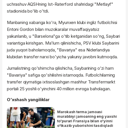
uchrashuv AQSHning Ist-Raterford shahridagi "Metlayf"
stadionida bo'lib o'tdi.
Manbaning xabariga ko'ra, Myunxen klubi ingliz futbolchisi
Entoni Gordon bilan muzokaralar muvaffaqiyatsiz
yakunlanib, u "Barselona"ga o'tib ketganidan so'ng, Saybari
variantiga kirishgan. Ma'lum qilinishicha, PSV klubi Saybarini
juda yuqori baholamoqda, "Bavariya" esa Niderlandiya
klubidan transfer narxi bo'yicha yakuniy javobni kutmoqda.
Jurnalistning qo'shimcha qilishicha, Saybarining o'zi ham
"Bavariya" safiga qo'shilishni istamoqda. Futbolchilarning
transfer qiymatiga ixtisoslashgan mashhur Transfermarkt
portali 25 yoshli o'yinchini 40 million evroga baholagan.
O'xshash yangiliklar
Marokash terma jamoasi
murabbiyi jamoaning eng yaxshi
to'purari Fransiya bilan o'yinni
o'tkazib yuborishini tasdiqladi