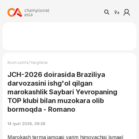
Ўз
/
Bosh sahifa
Yangiliklar
JCH-2026 doirasida Braziliya
darvozasini ishg'ol qilgan
marokashlik Saybari Yevropaning
TOP klubi bilan muzokara olib
bormoqda - Romano
14 iyun 2026, 09:28
Marokash terma jamoasi yarim himoyachisi Ismael