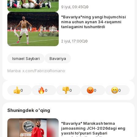
9 iyul, 09:45
0
"Bavariya"ning yangi hujumchisi
nima uchun aynan 34-raqamni
tanlaganini tushuntirdi
2 iyul, 17:00
0
Ismael Saybari
Bavariya
Manba: x.com/FabrizioRomano
0
0
0
0
0
Shuningdek o'qing
"Bavariya" Marokash terma
jamoasining JCH-2026dagi eng
yaxshi to'purari Saybari