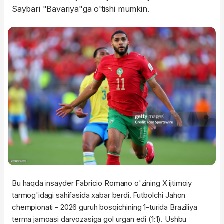
Saybari "Bavariya"ga o'tishi mumkin.
Bu haqda insayder Fabricio Romano o'zining X ijtimoiy
tarmog'idagi sahifasida xabar berdi. Futbolchi Jahon
chempionati - 2026 guruh bosqichining 1-turida Braziliya
terma jamoasi darvozasiga gol urgan edi (1:1). Ushbu