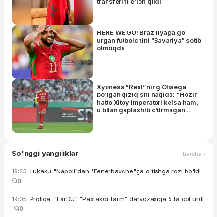
transferini e'lon qildi
HERE WE GO! Braziliyaga gol
urgan futbolchini "Bavariya" sotib
olmoqda
Xyoness “Real”ning Olisega
bo'lgan qiziqishi haqida: “Hozir
hatto Xitoy imperatori kelsa ham,
u bilan gaplashib o'tirmagan
bo'lardik”
So'nggi yangiliklar
Barcha ›
Lukaku "Napoli"dan "Fenerbaxche"ga o'tishga rozi bo'ldi
19:23
0
Proliga. "FarDU" "Paxtakor farm" darvozasiga 5 ta gol urdi
19:05
0