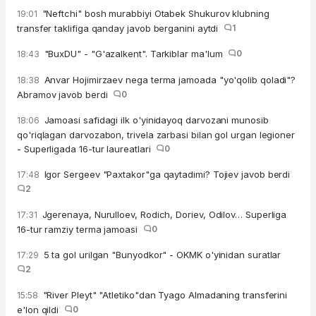
"Neftchi" bosh murabbiyi Otabek Shukurov klubning
19:01
transfer taklifiga qanday javob berganini aytdi
1
"BuxDU" - "G'azalkent". Tarkiblar ma'lum
0
18:43
Anvar Hojimirzaev nega terma jamoada "yo'qolib qoladi"?
18:38
Abramov javob berdi
0
Jamoasi safidagi ilk o'yinidayoq darvozani munosib
18:06
qo'riqlagan darvozabon, trivela zarbasi bilan gol urgan legioner
- Superligada 16-tur laureatlari
0
Igor Sergeev "Paxtakor"ga qaytadimi? Tojiev javob berdi
17:48
2
Jgerenaya, Nurulloev, Rodich, Doriev, Odilov… Superliga
17:31
16-tur ramziy terma jamoasi
0
5 ta gol urilgan "Bunyodkor" - OKMK o'yinidan suratlar
17:29
2
"River Pleyt" "Atletiko"dan Tyago Almadaning transferini
15:58
e'lon qildi
0