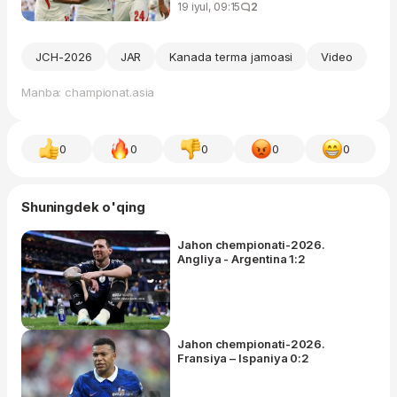
19 iyul, 09:15
2
JCH-2026
JAR
Kanada terma jamoasi
Video
Manba: championat.asia
0
0
0
0
0
Shuningdek o'qing
Jahon chempionati-2026.
Angliya - Argentina 1:2
Jahon chempionati-2026.
Fransiya – Ispaniya 0:2