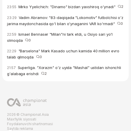
Mirko Yyelichich: "Dinamo" bizdan yaxshiroq o'ynadi"
2
23:55
Vadim Abramov: "83-daqiqada "Lokomotiv" futbolchisi o'z
23:29
jarima maydonchasida qo'l bilan o'ynaganini VAR ko'rmadi"
0
Ismael Bennaser "Milan"ni tark etdi, u Osiyo sari yo'l
22:59
olmoqda
0
"Barselona" Mark Kasado uchun kamida 40 million evro
22:29
talab qilmoqda
0
Superliga. "Xorazm" o'z uyida "Mashal" ustidan ishonchli
21:57
g'alabaga erishdi
2
2026 © Championat.Asia
Maxfiylik siyosati
Foydalanuvchi shartnomasi
Saytda reklama