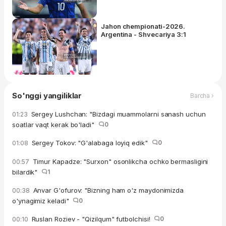
Jahon chempionati-2026.
Argentina - Shvecariya 3:1
So'nggi yangiliklar
Barcha ›
Sergey Lushchan: "Bizdagi muammolarni sanash uchun
01:23
soatlar vaqt kerak bo'ladi"
0
Sergey Tokov: "G'alabaga loyiq edik"
0
01:08
Timur Kapadze: "Surxon" osonlikcha ochko bermasligini
00:57
bilardik"
1
Anvar G'ofurov: "Bizning ham o'z maydonimizda
00:38
o'ynagimiz keladi"
0
Ruslan Roziev - "Qizilqum" futbolchisi!
0
00:10