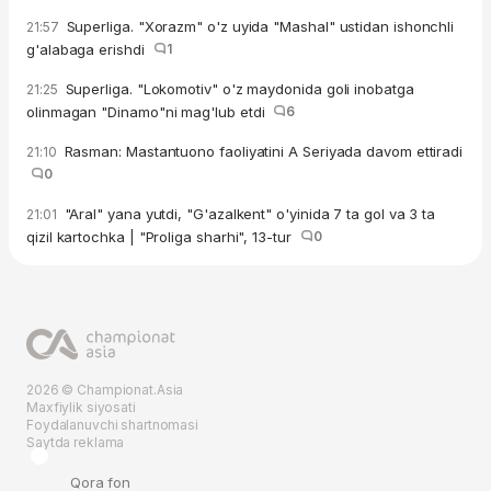
Superliga. "Xorazm" o'z uyida "Mashal" ustidan ishonchli
21:57
g'alabaga erishdi
1
Superliga. "Lokomotiv" o'z maydonida goli inobatga
21:25
olinmagan "Dinamo"ni mag'lub etdi
6
Rasman: Mastantuono faoliyatini A Seriyada davom ettiradi
21:10
0
"Aral" yana yutdi, "G'azalkent" o'yinida 7 ta gol va 3 ta
21:01
qizil kartochka | "Proliga sharhi", 13-tur
0
2026 © Championat.Asia
Maxfiylik siyosati
Foydalanuvchi shartnomasi
Saytda reklama
Qora fon