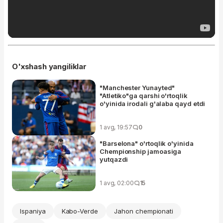
O'xshash yangiliklar
"Manchester Yunayted"
"Atletiko"ga qarshi o'rtoqlik
o'yinida irodali g'alaba qayd etdi
1 avg, 19:57
0
"Barselona" o'rtoqlik o'yinida
Chempionship jamoasiga
yutqazdi
1 avg, 02:00
15
Ispaniya
Kabo-Verde
Jahon chempionati