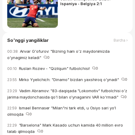
Ispaniya - Belgiya 2:1
So'nggi yangiliklar
Barcha ›
Anvar G'ofurov: "Bizning ham o'z maydonimizda
00:38
o'ynagimiz keladi"
0
Ruslan Roziev - "Qizilqum" futbolchisi!
0
00:10
Mirko Yyelichich: "Dinamo" bizdan yaxshiroq o'ynadi"
0
23:55
Vadim Abramov: "83-daqiqada "Lokomotiv" futbolchisi o'z
23:29
jarima maydonchasida qo'l bilan o'ynaganini VAR ko'rmadi"
0
Ismael Bennaser "Milan"ni tark etdi, u Osiyo sari yo'l
22:59
olmoqda
0
"Barselona" Mark Kasado uchun kamida 40 million evro
22:29
talab qilmoqda
0