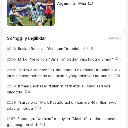
Argentina - Misr 3:2
So'nggi yangiliklar
Barcha ›
Ruslan Roziev - "Qizilqum" futbolchisi!
0
00:10
Mirko Yyelichich: "Dinamo" bizdan yaxshiroq o'ynadi"
0
23:55
Vadim Abramov: "83-daqiqada "Lokomotiv" futbolchisi o'z
23:29
jarima maydonchasida qo'l bilan o'ynaganini VAR ko'rmadi"
0
Ismael Bennaser "Milan"ni tark etdi, u Osiyo sari yo'l
22:59
olmoqda
0
"Barselona" Mark Kasado uchun kamida 40 million evro
22:29
talab qilmoqda
0
Superliga. "Xorazm" o'z uyida "Mashal" ustidan ishonchli
21:57
g'alabaga erishdi
1