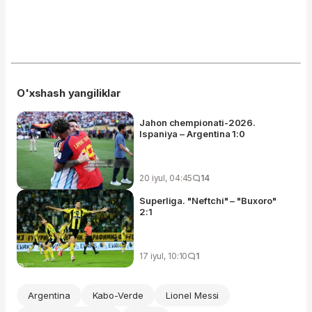
O'xshash yangiliklar
Jahon chempionati-2026.
Ispaniya – Argentina 1:0
20 iyul, 04:45
14
Superliga. "Neftchi" – "Buxoro"
2:1
17 iyul, 10:10
1
Argentina
Kabo-Verde
Lionel Messi