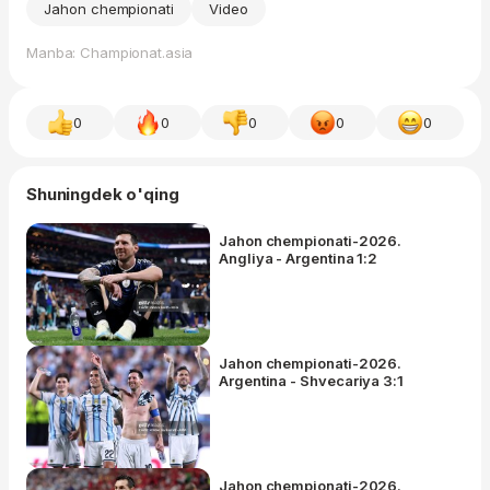
Jahon chempionati
Video
Manba: Championat.asia
0
0
0
0
0
Shuningdek o'qing
Jahon chempionati-2026.
Angliya - Argentina 1:2
Jahon chempionati-2026.
Argentina - Shvecariya 3:1
Jahon chempionati-2026.