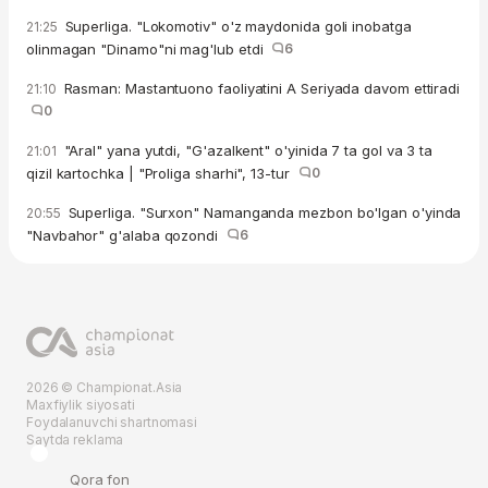
Superliga. "Lokomotiv" o'z maydonida goli inobatga
21:25
olinmagan "Dinamo"ni mag'lub etdi
6
Rasman: Mastantuono faoliyatini A Seriyada davom ettiradi
21:10
0
"Aral" yana yutdi, "G'azalkent" o'yinida 7 ta gol va 3 ta
21:01
qizil kartochka | "Proliga sharhi", 13-tur
0
Superliga. "Surxon" Namanganda mezbon bo'lgan o'yinda
20:55
"Navbahor" g'alaba qozondi
6
2026 © Championat.Asia
Maxfiylik siyosati
Foydalanuvchi shartnomasi
Saytda reklama
Qora fon