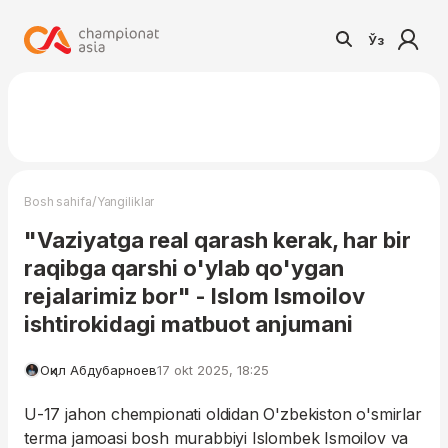
Ўз
/
Bosh sahifa
Yangiliklar
"Vaziyatga real qarash kerak, har bir
raqibga qarshi o'ylab qo'ygan
rejalarimiz bor" - Islom Ismoilov
ishtirokidagi matbuot anjumani
Оқил Абдубарноев
17 okt 2025, 18:25
U-17 jahon chempionati oldidan O'zbekiston o'smirlar
terma jamoasi bosh murabbiyi Islombek Ismoilov va