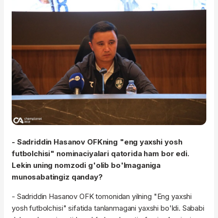
- Sadriddin Hasanov OFKning "eng yaxshi yosh
futbolchisi" nominaciyalari qatorida ham bor edi.
Lekin uning nomzodi g'olib bo'lmaganiga
munosabatingiz qanday?
- Sadriddin Hasanov OFK tomonidan yilning "Eng yaxshi
yosh futbolchisi" sifatida tanlanmagani yaxshi bo'ldi. Sababi