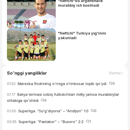
"Neftchi"da argentinalik
murabbiy ish boshladi
"Neftchi" Turkiya yig'inini
yakunladi
So'nggi yangiliklar
Barcha ›
Mareska Rodrining o'rniga o'rinbosar topib qo'ydi
0
01:52
Italiya termasi sobiq futbolchilari milliy jamoa murabbiylar
01:17
shtabiga qo'shildi
0
Superliga. “So'g'diyona” – “Andijon” 1:0
0
01:00
Superliga. “Paxtakor” – “Buxoro” 2:2
1
00:55