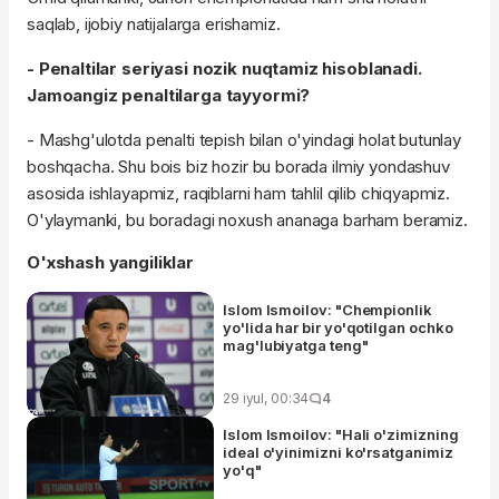
saqlab, ijobiy natijalarga erishamiz.
- Penaltilar seriyasi nozik nuqtamiz hisoblanadi.
Jamoangiz penaltilarga tayyormi?
- Mashg'ulotda penalti tepish bilan o'yindagi holat butunlay
boshqacha. Shu bois biz hozir bu borada ilmiy yondashuv
asosida ishlayapmiz, raqiblarni ham tahlil qilib chiqyapmiz.
O'ylaymanki, bu boradagi noxush ananaga barham beramiz.
O'xshash yangiliklar
Islom Ismoilov: "Chempionlik
yo'lida har bir yo'qotilgan ochko
mag'lubiyatga teng"
29 iyul, 00:34
4
Islom Ismoilov: "Hali o'zimizning
ideal o'yinimizni ko'rsatganimiz
yo'q"