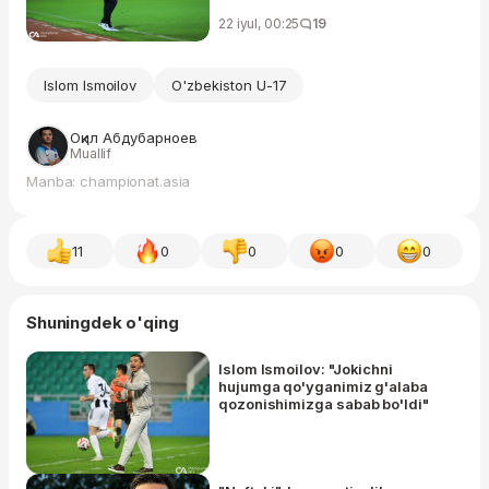
22 iyul, 00:25
19
Islom Ismoilov
O'zbekiston U-17
Оқил Абдубарноев
Muallif
Manba: championat.asia
11
0
0
0
0
Shuningdek o'qing
Islom Ismoilov: "Jokichni
hujumga qo'yganimiz g'alaba
qozonishimizga sabab bo'ldi"