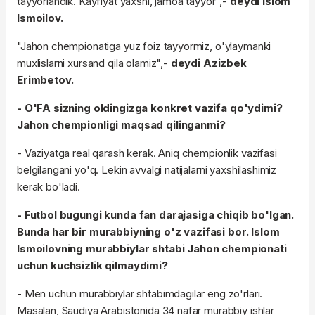
tayyorlandik. Kayfiyat yaxshi, jamoa tayyor",-
deydi Islom
Ismoilov.
"Jahon chempionatiga yuz foiz tayyormiz, o'ylaymanki
muxlislarni xursand qila olamiz",-
deydi Azizbek
Erimbetov.
- O'FA sizning oldingizga konkret vazifa qo'ydimi?
Jahon chempionligi maqsad qilinganmi?
- Vaziyatga real qarash kerak. Aniq chempionlik vazifasi
belgilangani yo'q. Lekin avvalgi natijalarni yaxshilashimiz
kerak bo'ladi.
- Futbol bugungi kunda fan darajasiga chiqib bo'lgan.
Bunda har bir murabbiyning o'z vazifasi bor. Islom
Ismoilovning murabbiylar shtabi Jahon chempionati
uchun kuchsizlik qilmaydimi?
- Men uchun murabbiylar shtabimdagilar eng zo'rlari.
Masalan, Saudiya Arabistonida 34 nafar murabbiy ishlar