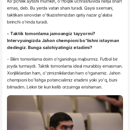
Ko'pchilik aytishi mumkin, o'rtoqlik uchrashuvida natija shart
emas, deb. Bu yerda vatan shani turadi. Qaysi sxemani,
taktikani sinovdan o'tkazishimizdan qatiy nazar g'alaba
birinchi o'rinda turadi.
- Taktik tomonlama jamoangiz tayyormi?
Intervyuingizda Jahon chempioni bo'lishni istayman
dedingiz. Bunga salohiyatingiz etadimi?
- Bilim tomonlama doim o'rganishga majburmiz. Futbol bir
joyda turmaydi. Taktik tomonlama ideal murabbiy emasman.
Xorijliklardan ham, o'zimiznikilardan ham o'rganamiz. Jahon
chempioni bo'lishga potencialimiz etadimi yoki yo'q, buni
bilmadim. Lekin bir kun kelib orzuimga erishaman.