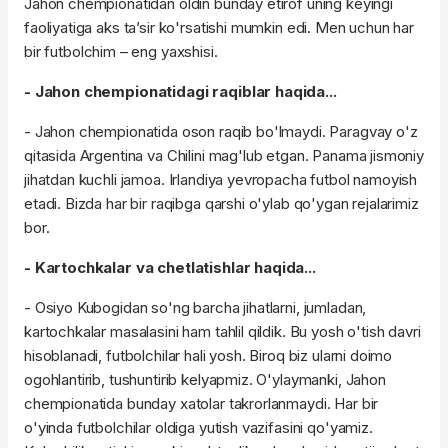
Jahon chempionatidan oldin bunday etirof uning keyingi
faoliyatiga aks ta’sir ko'rsatishi mumkin edi. Men uchun har
bir futbolchim – eng yaxshisi.
- Jahon chempionatidagi raqiblar haqida...
- Jahon chempionatida oson raqib bo'lmaydi. Paragvay o'z
qitasida Argentina va Chilini mag'lub etgan. Panama jismoniy
jihatdan kuchli jamoa. Irlandiya yevropacha futbol namoyish
etadi. Bizda har bir raqibga qarshi o'ylab qo'ygan rejalarimiz
bor.
- Kartochkalar va chetlatishlar haqida...
- Osiyo Kubogidan so'ng barcha jihatlarni, jumladan,
kartochkalar masalasini ham tahlil qildik. Bu yosh o'tish davri
hisoblanadi, futbolchilar hali yosh. Biroq biz ularni doimo
ogohlantirib, tushuntirib kelyapmiz. O'ylaymanki, Jahon
chempionatida bunday xatolar takrorlanmaydi. Har bir
o'yinda futbolchilar oldiga yutish vazifasini qo'yamiz.