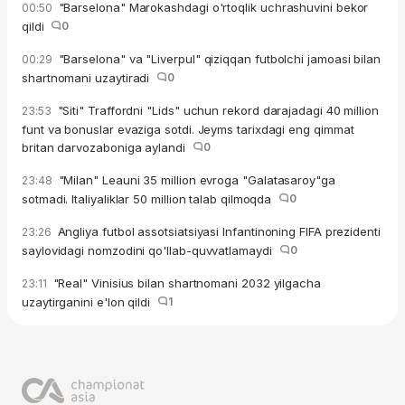
"Barselona" Marokashdagi o'rtoqlik uchrashuvini bekor
00:50
qildi
0
"Barselona" va "Liverpul" qiziqqan futbolchi jamoasi bilan
00:29
shartnomani uzaytiradi
0
"Siti" Traffordni "Lids" uchun rekord darajadagi 40 million
23:53
funt va bonuslar evaziga sotdi. Jeyms tarixdagi eng qimmat
britan darvozaboniga aylandi
0
"Milan" Leauni 35 million evroga "Galatasaroy"ga
23:48
sotmadi. Italiyaliklar 50 million talab qilmoqda
0
Angliya futbol assotsiatsiyasi Infantinoning FIFA prezidenti
23:26
saylovidagi nomzodini qo'llab-quvvatlamaydi
0
"Real" Vinisius bilan shartnomani 2032 yilgacha
23:11
uzaytirganini e'lon qildi
1