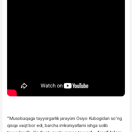
"Musobaqaga tayyorgarlik jarayoni Osiyo Kubogidan so'ng
qisqa vaqt bor edi, barcha imkoniyatlarni ishga solib