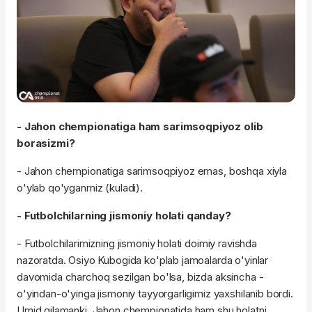
- Jahon chempionatiga ham sarimsoqpiyoz olib
borasizmi?
- Jahon chempionatiga sarimsoqpiyoz emas, boshqa xiyla
o'ylab qo'yganmiz (kuladi).
- Futbolchilarning jismoniy holati qanday?
- Futbolchilarimizning jismoniy holati doimiy ravishda
nazoratda. Osiyo Kubogida ko'plab jamoalarda o'yinlar
davomida charchoq sezilgan bo'lsa, bizda aksincha -
o'yindan-o'yinga jismoniy tayyorgarligimiz yaxshilanib bordi.
Umid qilamanki, Jahon chempionatida ham shu holatni