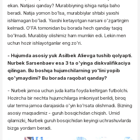
ekan. Natijasi qanday? Murabbiyning ishiga natija baho
beradi. Natija yomon bo'lsa, murabbiylar shtabi yaxshi
ishlamagan bo'ladi. Yaxshi ketayotgan narsani o'zgartirgim
kelmadi. O'FA tomonidan bu borada hech qanday taqiq
bo'lmadi. Murabbiy olishimiz ham mumkin edi. Lekin men
uchun hozir ishlayotganlar eng zo'ri.
- Hujumda asosiy yuk Asilbek Alievga tushib qolyapti.
Nurbek Sarsenbaev esa 3 ta o'yinga diskvalifikaciya
qilingan. Bu boshqa hujumchilarning yo'lini yopib
qo'ymaydimi? Bu borada raqobat qanday?
- Nurbek jamoa uchun juda katta foyda keltirgan futbolchi.
Hozircha bir nechta hujumchilarga imkoniyat berildi, biroq
ular terma jamoa darajasida o'yin ko'rsata olishmadi. Bizning
asosiy maqsadimiz - guruh bosqichidan chiqish. Umid
qilamizki, Nurbek guruh bosqichidan keyingi uchrashuvlarda
bizga yordam beradi.