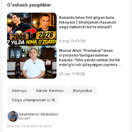
O'xshash yangiliklar
Ronaldu bilan fint qilgan bola
hikoyasi | Shohjahon Hasanov
nega futbolchi bo'la olmadi?
4 avg, 13:43
0
Murod Aliev "Paxtakor" bilan
o'yinda ko'tarilgan banner
haqida: "Shu yerda rahbar bo'lib
noto'g'ri ish qilayotgan joyimiz
yo'q"
30 iyul, 11:15
0
intervyu
Sarvar Karimov
Bunyodkor
Osiyo chempionati U-16
Iskandarov Abdulaziz
Muallif
Manba: championat.asia