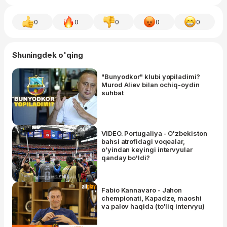
0
0
0
0
0
Shuningdek o'qing
"Bunyodkor" klubi yopiladimi?
Murod Aliev bilan ochiq-oydin
suhbat
VIDEO. Portugaliya - O'zbekiston
bahsi atrofidagi voqealar,
o'yindan keyingi intervyular
qanday bo'ldi?
Fabio Kannavaro - Jahon
chempionati, Kapadze, maoshi
va palov haqida (to'liq intervyu)