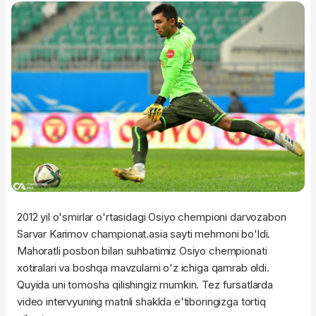
2012 yil o'smirlar o'rtasidagi Osiyo chempioni darvozabon
Sarvar Karimov championat.asia sayti mehmoni bo'ldi.
Mahoratli posbon bilan suhbatimiz Osiyo chempionati
xotiralari va boshqa mavzularni o'z ichiga qamrab oldi.
Quyida uni tomosha qilishingiz mumkin. Tez fursatlarda
video intervyuning matnli shaklda e'tiboringizga tortiq