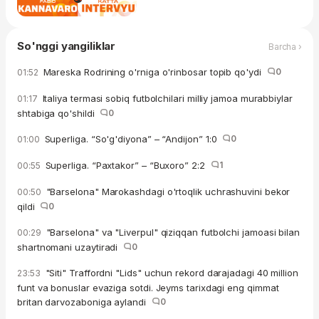
So'nggi yangiliklar
Barcha ›
Mareska Rodrining o'rniga o'rinbosar topib qo'ydi
0
01:52
Italiya termasi sobiq futbolchilari milliy jamoa murabbiylar
01:17
shtabiga qo'shildi
0
Superliga. “So'g'diyona” – “Andijon” 1:0
0
01:00
Superliga. “Paxtakor” – “Buxoro” 2:2
1
00:55
"Barselona" Marokashdagi o'rtoqlik uchrashuvini bekor
00:50
qildi
0
"Barselona" va "Liverpul" qiziqqan futbolchi jamoasi bilan
00:29
shartnomani uzaytiradi
0
"Siti" Traffordni "Lids" uchun rekord darajadagi 40 million
23:53
funt va bonuslar evaziga sotdi. Jeyms tarixdagi eng qimmat
britan darvozaboniga aylandi
0