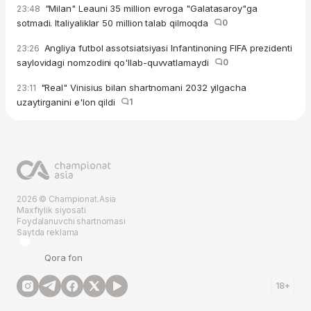
"Milan" Leauni 35 million evroga "Galatasaroy"ga
23:48
sotmadi. Italiyaliklar 50 million talab qilmoqda
0
Angliya futbol assotsiatsiyasi Infantinoning FIFA prezidenti
23:26
saylovidagi nomzodini qo'llab-quvvatlamaydi
0
"Real" Vinisius bilan shartnomani 2032 yilgacha
23:11
uzaytirganini e'lon qildi
1
2026 © Championat.Asia
Maxfiylik siyosati
Foydalanuvchi shartnomasi
Saytda reklama
Qora fon
18+