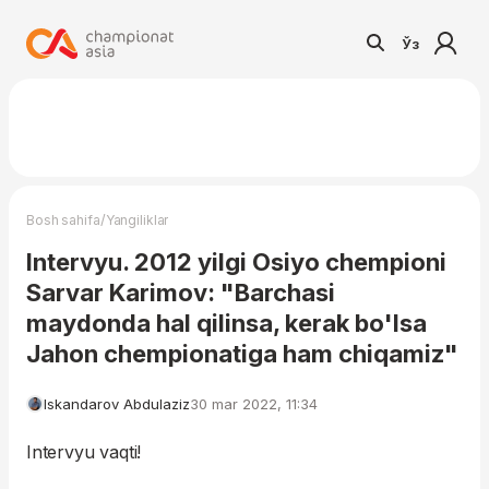
Ўз
/
Bosh sahifa
Yangiliklar
Intervyu. 2012 yilgi Osiyo chempioni
Sarvar Karimov: "Barchasi
maydonda hal qilinsa, kerak bo'lsa
Jahon chempionatiga ham chiqamiz"
Iskandarov Abdulaziz
30 mar 2022, 11:34
Intervyu vaqti!