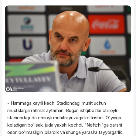
- Hammaga xayrli kech. Stadiondagi muhit uchun
muxlislarga rahmat aytaman. Bugun ishqibozlar chiroyli
stadionda juda chiroyli muhitni yuzaga keltirishdi. O'yinga
keladigan bo'lsak, juda yaxshi kechdi. "Neftchi"ga qarshi
oson bo'lmasligini bilardik va shunga yarasha tayyorgarlik