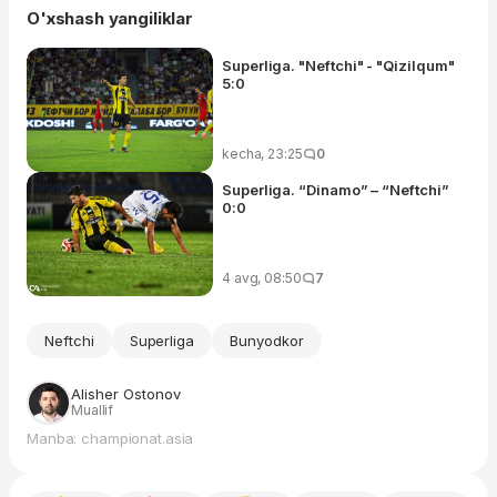
O'xshash yangiliklar
Superliga. "Neftchi" - "Qizilqum"
5:0
kecha, 23:25
0
Superliga. “Dinamo” – “Neftchi”
0:0
4 avg, 08:50
7
Neftchi
Superliga
Bunyodkor
Alisher Ostonov
Muallif
Manba: championat.asia