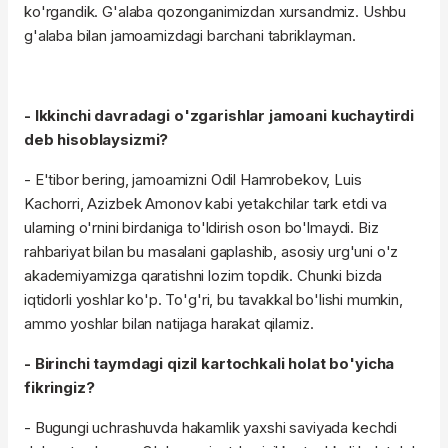
ko'rgandik. G'alaba qozonganimizdan xursandmiz. Ushbu
g'alaba bilan jamoamizdagi barchani tabriklayman.
- Ikkinchi davradagi o'zgarishlar jamoani kuchaytirdi
deb hisoblaysizmi?
- E'tibor bering, jamoamizni Odil Hamrobekov, Luis
Kachorri, Azizbek Amonov kabi yetakchilar tark etdi va
ularning o'rnini birdaniga to'ldirish oson bo'lmaydi. Biz
rahbariyat bilan bu masalani gaplashib, asosiy urg'uni o'z
akademiyamizga qaratishni lozim topdik. Chunki bizda
iqtidorli yoshlar ko'p. To'g'ri, bu tavakkal bo'lishi mumkin,
ammo yoshlar bilan natijaga harakat qilamiz.
- Birinchi taymdagi qizil kartochkali holat bo'yicha
fikringiz?
- Bugungi uchrashuvda hakamlik yaxshi saviyada kechdi