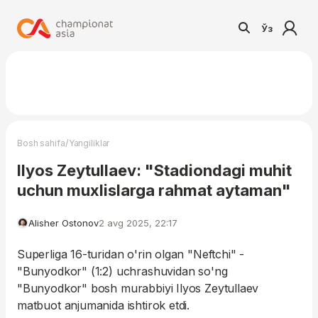
Ўз
/
Bosh sahifa
Yangiliklar
Ilyos Zeytullaev: "Stadiondagi muhit
uchun muxlislarga rahmat aytaman"
Alisher Ostonov
2 avg 2025, 22:17
Superliga 16-turidan o'rin olgan "Neftchi" -
"Bunyodkor" (1:2) uchrashuvidan so'ng
"Bunyodkor" bosh murabbiyi Ilyos Zeytullaev
matbuot anjumanida ishtirok etdi.