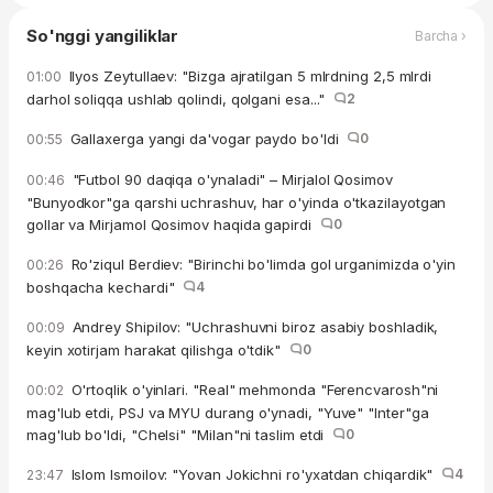
So'nggi yangiliklar
Barcha ›
Ilyos Zeytullaev: "Bizga ajratilgan 5 mlrdning 2,5 mlrdi
01:00
darhol soliqqa ushlab qolindi, qolgani esa..."
2
Gallaxerga yangi da'vogar paydo bo'ldi
0
00:55
"Futbol 90 daqiqa o'ynaladi" – Mirjalol Qosimov
00:46
"Bunyodkor"ga qarshi uchrashuv, har o'yinda o'tkazilayotgan
gollar va Mirjamol Qosimov haqida gapirdi
0
Ro'ziqul Berdiev: "Birinchi bo'limda gol urganimizda o'yin
00:26
boshqacha kechardi"
4
Andrey Shipilov: "Uchrashuvni biroz asabiy boshladik,
00:09
keyin xotirjam harakat qilishga o'tdik"
0
O'rtoqlik o'yinlari. "Real" mehmonda "Ferencvarosh"ni
00:02
mag'lub etdi, PSJ va MYU durang o'ynadi, "Yuve" "Inter"ga
mag'lub bo'ldi, "Chelsi" "Milan"ni taslim etdi
0
Islom Ismoilov: "Yovan Jokichni ro'yxatdan chiqardik"
4
23:47