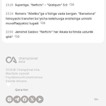
Superliga. "Neftchi" - "Qizilqum" 5:0
0
23:25
Romero "Atletiko"ga o'tishga vada bergan. "Barselona"
23:24
himoyachi transferi bo'yicha kelishuvga erishishga urinishi
muvaffaqiyatsiz tugadi
0
Jamshid Saidov: "Neftchi" har ikkala bo'limda ustunlik
22:50
qildi"
0
2026 © Championat.Asia
Maxfiylik siyosati
Foydalanuvchi shartnomasi
Saytda reklama
Qora fon
18+