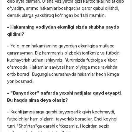
deb ayta olaman. O'sha vaziyatda qizil kartochkali holat deb
o'yladim, ammo hakamlar boshqacha qaror qabul qilishdi,
demak ularga yaxshiroq ko'ringan bo'lishi mumkin.
- Hakamning vodiydan ekanligi sizda shubha paydo
qildimi?
- Yo'q, men hakamlarning qayerdan ekanligiga mutlaqo
qaramayman. Biz hammamiz o'zbekistonlikmiz va futbolni
kuchaytirish uchun ishlaymiz. Yurtimizda futbolga e'tibor
o'smoqda. Hakamlar saviyasi ham o'yinga mos ravishda
ortib boradi. Bugungi uchurashuvda hakamlar hech kimga
yon bosmadi.
- "Bunyodkor" safarda yaxshi natijalar qayd etyapti.
Bu haqda nima deya olasiz?
- Kuchli jamoalarga qarshi tayyorgarlik qiyin kechmaydi,
futbolchilar ham o'zlarini tayyorlab boradilar. Endi keyingi
turni "Sho'rtan"ga qarshi o'tkazamiz. Hozirdan sezib