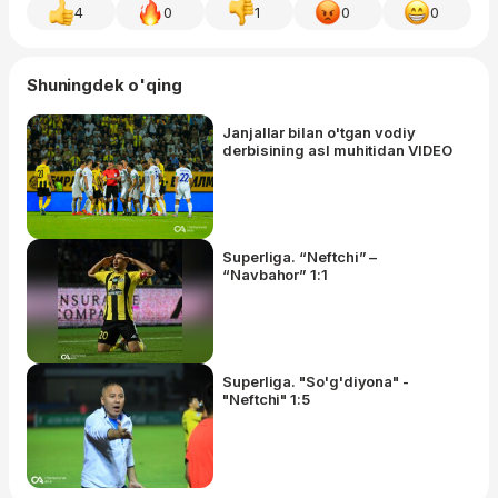
4
0
1
0
0
Shuningdek o'qing
Janjallar bilan o'tgan vodiy
derbisining asl muhitidan VIDEO
Superliga. “Neftchi” –
“Navbahor” 1:1
Superliga. "So'g'diyona" -
"Neftchi" 1:5