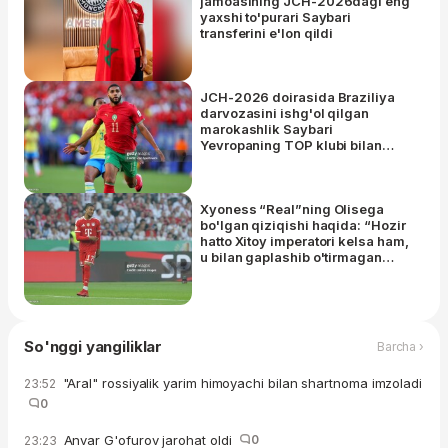
jamoasining JCH-2026dagi eng
yaxshi to'purari Saybari
transferini e'lon qildi
JCH-2026 doirasida Braziliya
darvozasini ishg'ol qilgan
marokashlik Saybari
Yevropaning TOP klubi bilan
muzokara olib bormoqda -
Romano
Xyoness “Real”ning Olisega
bo'lgan qiziqishi haqida: “Hozir
hatto Xitoy imperatori kelsa ham,
u bilan gaplashib o'tirmagan
bo'lardik”
So'nggi yangiliklar
Barcha ›
"Aral" rossiyalik yarim himoyachi bilan shartnoma imzoladi
23:52
0
Anvar G'ofurov jarohat oldi
0
23:23