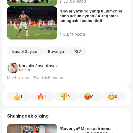
9 iyul, 09:45
0
"Bavariya"ning yangi hujumchisi
nima uchun aynan 34-raqamni
tanlaganini tushuntirdi
2 iyul, 17:00
0
Ismael Saybari
Bavariya
PSV
Narzulla Saydullayev
Muallif
Manba: x.com/FabrizioRomano
1
1
0
0
0
Shuningdek o'qing
"Bavariya" Marokash terma