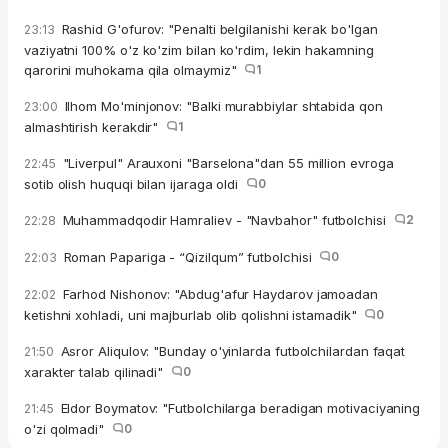
Rashid G'ofurov: "Penalti belgilanishi kerak bo'lgan
23:13
vaziyatni 100% o'z ko'zim bilan ko'rdim, lekin hakamning
qarorini muhokama qila olmaymiz"
1
Ilhom Mo'minjonov: "Balki murabbiylar shtabida qon
23:00
almashtirish kerakdir"
1
"Liverpul" Arauxoni "Barselona"dan 55 million evroga
22:45
sotib olish huquqi bilan ijaraga oldi
0
Muhammadqodir Hamraliev - "Navbahor" futbolchisi
2
22:28
Roman Papariga - “Qizilqum” futbolchisi
0
22:03
Farhod Nishonov: "Abdug'afur Haydarov jamoadan
22:02
ketishni xohladi, uni majburlab olib qolishni istamadik"
0
Asror Aliqulov: "Bunday o'yinlarda futbolchilardan faqat
21:50
xarakter talab qilinadi"
0
Eldor Boymatov: "Futbolchilarga beradigan motivaciyaning
21:45
o'zi qolmadi"
0