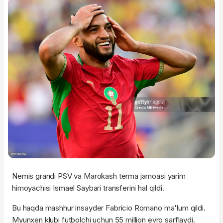
Nemis grandi PSV va Marokash terma jamoasi yarim
himoyachisi Ismael Saybari transferini hal qildi.
Bu haqda mashhur insayder Fabricio Romano ma'lum qildi.
Myunxen klubi futbolchi uchun 55 million evro sarflaydi.