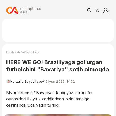
Ўз
/
Bosh sahifa
Yangiliklar
HERE WE GO! Braziliyaga gol urgan
futbolchini "Bavariya" sotib olmoqda
Narzulla Saydullayev
15 iyun 2026, 14:52
Myunxenning "Bavariya" klubi yozgi transfer
oynasidagi ilk yirik xaridlaridan birini amalga
oshirishga juda yaqin turibdi.