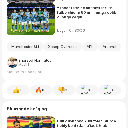
"Tottenxem" "Manchester Siti"
futbolchisini 60 mln funtga sotib
olishga yaqin
bugun, 07:30
0
Manchester Siti
Xosep Gvardiola
APL
Arsenal
Sherzod Nurmatov
Muallif
Manba: Yahoo Sports
1
0
0
0
0
Shuningdek o'qing
Ruli dushanba kuni "Man Siti"da
tibbiy ko'rikdan o'tadi. Klub