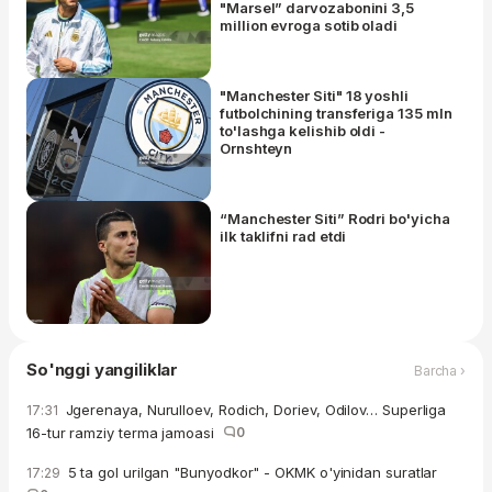
"Marsel” darvozabonini 3,5
million evroga sotib oladi
"Manchester Siti" 18 yoshli
futbolchining transferiga 135 mln
to'lashga kelishib oldi -
Ornshteyn
“Manchester Siti” Rodri bo'yicha
ilk taklifni rad etdi
So'nggi yangiliklar
Barcha ›
Jgerenaya, Nurulloev, Rodich, Doriev, Odilov… Superliga
17:31
16-tur ramziy terma jamoasi
0
5 ta gol urilgan "Bunyodkor" - OKMK o'yinidan suratlar
17:29