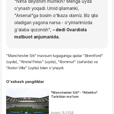
"Nima deyishim mumkin? Menga uyda
o'ynash yoqadi. Umid qilamanki,
"Arsenal"ga bosim o'tkaza olamiz. Biz qila
oladigan yagona narsa - o'yinlarimizda
g'alaba qozonish",
– dedi Gvardiola
matbuot anjumanida.
"Manchester Siti" mavsum tugaguniga qadar "Brentford"
(uyda), "Kristal Pelas" (uyda), "Bornmut" (safarda) va
"Aston Villa" (uyda) bilan o'ynaydi.
O'xshash yangiliklar
"Manchester Siti" - "Atletiko".
Tarkiblar ma'lum
bugun, 15:21
2