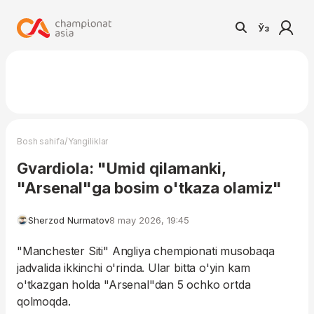
Ўз
/
Bosh sahifa
Yangiliklar
Gvardiola: "Umid qilamanki,
"Arsenal"ga bosim o'tkaza olamiz"
Sherzod Nurmatov
8 may 2026, 19:45
"Manchester Siti" Angliya chempionati musobaqa
jadvalida ikkinchi o'rinda. Ular bitta o'yin kam
o'tkazgan holda "Arsenal"dan 5 ochko ortda
qolmoqda.