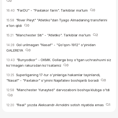
0
"FarDU" - "Paxtakor farm". Tarkiblar ma'lum
0
16:40
"River Pleyt" "Atletiko"dan Tyago Almadaning transferini
15:58
e'lon qildi
0
"Manchester Siti" - "Atletiko". Tarkiblar ma'lum
2
15:21
Gol urilmagan "Nasaf" - "Qo'qon-1912" o'yinidan
14:28
GALEREYA
0
“Bunyodkor” - OKMK. Gollarga boy o'tgan uchrashuvni siz
13:43
ko'rmagan rakursdan ko'rsatamiz
0
Superliganing 17-tur o'yinlariga hakamlar tayinlandi,
13:25
"Nasaf" - "Paxtakor" o'yinini Najafaliev boshqarib boradi
0
"Manchester Yunayted" darvozaboni boshqa klubga o'tdi
12:58
0
"Real" yozda Aleksandr-Arnoldni sotish niyatida emas
1
12:20