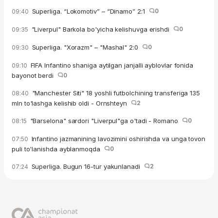
Superliga. “Lokomotiv” – “Dinamo” 2:1
0
09:40
"Liverpul" Barkola bo'yicha kelishuvga erishdi
0
09:35
Superliga. "Xorazm" – "Mashal" 2:0
0
09:30
FIFA Infantino shaniga aytilgan janjalli ayblovlar fonida
09:10
bayonot berdi
0
"Manchester Siti" 18 yoshli futbolchining transferiga 135
08:40
mln to'lashga kelishib oldi - Ornshteyn
2
"Barselona" sardori "Liverpul"ga o'tadi - Romano
0
08:15
Infantino jazmanining lavozimini oshirishda va unga tovon
07:50
puli to'lanishda ayblanmoqda
0
Superliga. Bugun 16-tur yakunlanadi
2
07:24