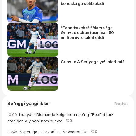
bonuslarga sotib oladi
"Fenerbaxche" "Marsel"ga
Grinvud uchun taxminan 50
million evro taklif qildi
Grinvud A Seriyaga yo'l oladimi?
So'nggi yangiliklar
Barcha ›
Insayder Diomande kelganidan so'ng "Real"ni tark
10:00
etadigan o'yinchi nomini aytdi
0
Superliga. “Surxon” – “Navbahor” 0:1
0
09:45