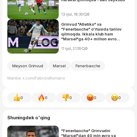
13 iyul, 18:30
0
Grinvud "Atletiko" va
"Fenerbaxche" o'rtasida tanlov
qilmoqda. Ikkala klub ham
"Marsel"ga 40+ million evro
taklif qilgan, ammo…
11 iyul, 21:55
0
Meyson Grinvud
Marsel
Fenerbaxche
Manba: x.com/FabrizioRomano
0
0
0
0
0
Shuningdek o'qing
"Fenerbaxche" Grinvudni
"Marsel"dan 40 mln evro va