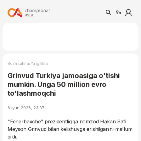
Ўз
/
Bosh sahifa
Yangiliklar
Grinvud Turkiya jamoasiga o'tishi
mumkin. Unga 50 million evro
to'lashmoqchi
6 iyun 2026, 23:37
"Fenerbaxche" prezidentligiga nomzod Hakan Safi
Meyson Grinvud bilan kelishuvga erishilganini ma'lum
qildi.