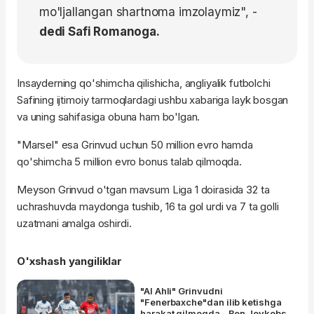
mo'ljallangan shartnoma imzolaymiz", -
dedi Safi Romanoga.
Insayderning qo'shimcha qilishicha, angliyalik futbolchi
Safining ijtimoiy tarmoqlardagi ushbu xabariga layk bosgan
va uning sahifasiga obuna ham bo'lgan.
"Marsel" esa Grinvud uchun 50 million evro hamda
qo'shimcha 5 million evro bonus talab qilmoqda.
Meyson Grinvud o'tgan mavsum Liga 1 doirasida 32 ta
uchrashuvda maydonga tushib, 16 ta gol urdi va 7 ta golli
uzatmani amalga oshirdi.
O'xshash yangiliklar
"Al Ahli" Grinvudni
"Fenerbaxche"dan ilib ketishga
harakat qilmoqda - Ben Jeykobs