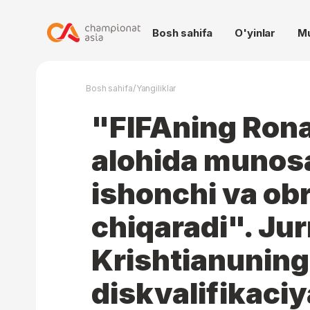
Bosh sahifa
O'yinlar
M
/
Bosh sahifa
Yangiliklar
"FIFAning Rona
alohida munos
ishonchi va obr
chiqaradi". Jur
Krishtianuning 
diskvalifikaciy