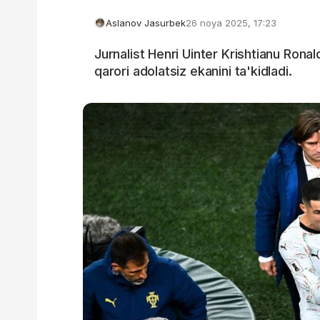
Aslanov Jasurbek
26 noya 2025, 17:23
Jurnalist Henri Uinter Krishtianu Ronal
qarori adolatsiz ekanini ta'kidladi.