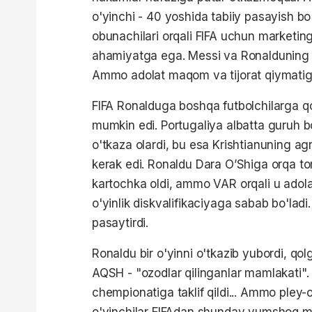
o'yinchi - 40 yoshida tabiiy pasayish bo'
obunachilari orqali FIFA uchun marketin
ahamiyatga ega. Messi va Ronalduning ox
Ammo adolat maqom va tijorat qiymatiga 
FIFA Ronalduga boshqa futbolchilarga qo'
mumkin edi. Portugaliya albatta guruh 
o'tkaza olardi, bu esa Krishtianuning agr
kerak edi. Ronaldu Dara O’Shiga orqa to
kartochka oldi, ammo VAR orqali u adolat
o'yinlik diskvalifikaciyaga sabab bo'la
pasaytirdi.
Ronaldu bir o'yinni o'tkazib yubordi, qolga
AQSH - "ozodlar qilinganlar mamlakati". 
chempionatiga taklif qildi... Ammo pley
o'yinchilar FIFAdan shunday yumshoq m