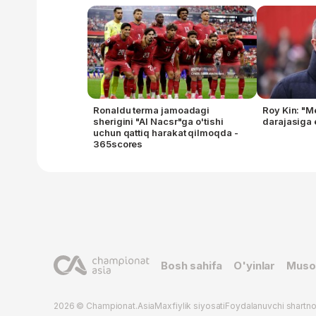
Ronaldu terma jamoadagi
Roy Kin: "M
sherigini "Al Nacsr"ga o'tishi
darajasiga 
uchun qattiq harakat qilmoqda -
365scores
Bosh sahifa
O'yinlar
Muso
2026 © Championat.Asia
Maxfiylik siyosati
Foydalanuvchi shartn