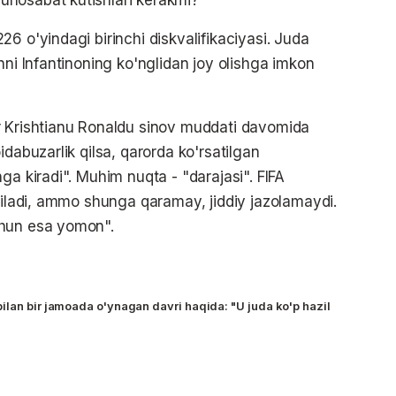
6 o'yindagi birinchi diskvalifikaciyasi. Juda
nni Infantinoning ko'nglidan joy olishga imkon
r Krishtianu Ronaldu sinov muddati davomida
idabuzarlik qilsa, qarorda ko'rsatilgan
ga kiradi". Muhim nuqta - "darajasi". FIFA
 biladi, ammo shunga qaramay, jiddiy jazolamaydi.
chun esa yomon".
ilan bir jamoada o'ynagan davri haqida: "U juda ko'p hazil