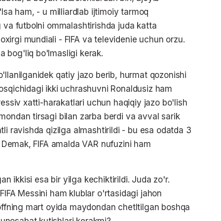
lsa ham, - u milliardlab ijtimoiy tarmoq
g va futbolni ommalashtirishda juda katta
irgi mundiali - FIFA va televidenie uchun orzu.
bog'liq bo'lmasligi kerak.
llanilganidek qatiy jazo berib, hurmat qozonishi
bosqichidagi ikki uchrashuvni Ronaldusiz ham
essiv xatti-harakatlari uchun haqiqiy jazo bo'lish
mondan tirsagi bilan zarba berdi va avval sarik
li ravishda qizilga almashtirildi - bu esa odatda 3
di. Demak, FIFA amalda VAR nufuzini ham
n ikkisi esa bir yilga kechiktirildi. Juda zo'r.
FIFA Messini ham klublar o'rtasidagi jahon
-offning mart oyida maydondan chetltilgan boshqa
unosabat kutishlari kerakmi?