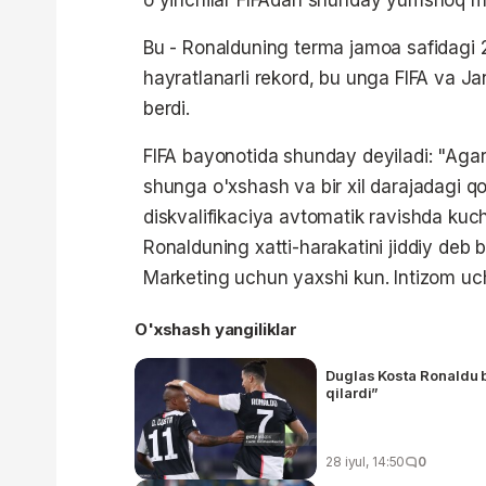
Bu - Ronalduning terma jamoa safidagi 22
hayratlanarli rekord, bu unga FIFA va Ja
berdi.
FIFA bayonotida shunday deyiladi: "Aga
shunga o'xshash va bir xil darajadagi qo
diskvalifikaciya avtomatik ravishda kuch
Ronalduning xatti-harakatini jiddiy deb
Marketing uchun yaxshi kun. Intizom u
O'xshash yangiliklar
Duglas Kosta Ronaldu b
qilardi”
28 iyul, 14:50
0