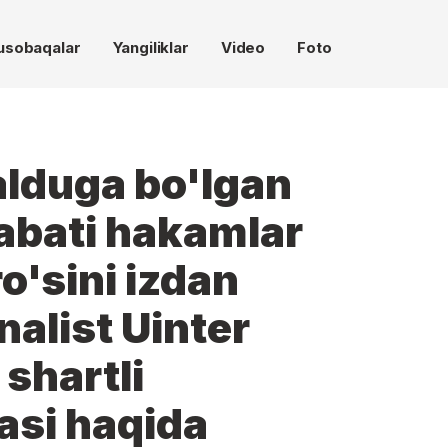
usobaqalar
Yangiliklar
Video
Foto
lduga bo'lgan
abati hakamlar
o'sini izdan
nalist Uinter
shartli
asi haqida