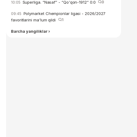
Superliga. “Nasaf” - “Qo'qon-1912“ 0:0
0
10:05
Polymarket Chempionlar ligasi - 2026/2027
09:45
favoritlarini ma'lum qildi
1
Barcha yangiliklar ›