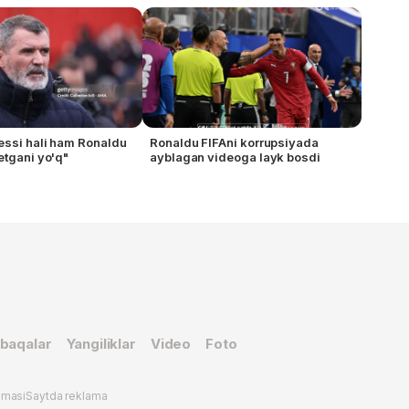
essi hali ham Ronaldu
Ronaldu FIFAni korrupsiyada
etgani yo'q"
ayblagan videoga layk bosdi
baqalar
Yangiliklar
Video
Foto
omasi
Saytda reklama