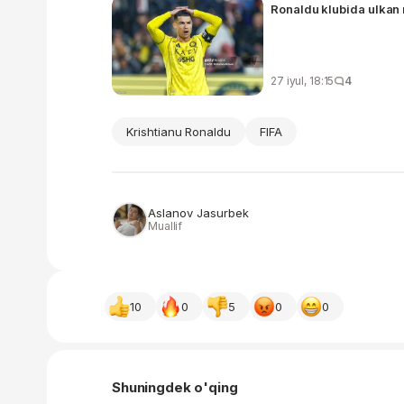
Ronaldu klubida ulkan
27 iyul, 18:15
4
Krishtianu Ronaldu
FIFA
Aslanov Jasurbek
Muallif
10
0
5
0
0
Shuningdek o'qing