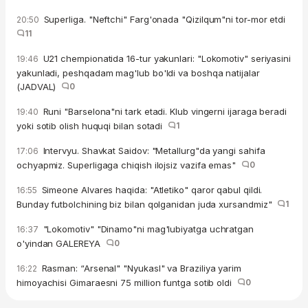
Superliga. "Neftchi" Farg'onada "Qizilqum"ni tor-mor etdi
20:50
11
U21 chempionatida 16-tur yakunlari: "Lokomotiv" seriyasini
19:46
yakunladi, peshqadam mag'lub bo'ldi va boshqa natijalar
(JADVAL)
0
Runi "Barselona"ni tark etadi. Klub vingerni ijaraga beradi
19:40
yoki sotib olish huquqi bilan sotadi
1
Intervyu. Shavkat Saidov: "Metallurg"da yangi sahifa
17:06
ochyapmiz. Superligaga chiqish ilojsiz vazifa emas"
0
Simeone Alvares haqida: "Atletiko" qaror qabul qildi.
16:55
Bunday futbolchining biz bilan qolganidan juda xursandmiz"
1
"Lokomotiv" "Dinamo"ni mag'lubiyatga uchratgan
16:37
o'yindan GALEREYA
0
Rasman: “Arsenal" "Nyukasl" va Braziliya yarim
16:22
himoyachisi Gimaraesni 75 million funtga sotib oldi
0