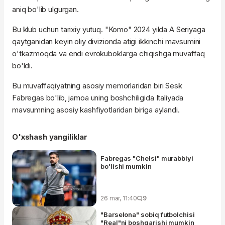
aniq bo'lib ulgurgan.
Bu klub uchun tarixiy yutuq. "Komo" 2024 yilda A Seriyaga
qaytganidan keyin oliy divizionda atigi ikkinchi mavsumini
o'tkazmoqda va endi evrokuboklarga chiqishga muvaffaq
bo'ldi.
Bu muvaffaqiyatning asosiy memorlaridan biri Sesk
Fabregas bo'lib, jamoa uning boshchiligida Italiyada
mavsumning asosiy kashfiyotlaridan biriga aylandi.
O'xshash yangiliklar
Fabregas "Chelsi" murabbiyi
bo'lishi mumkin
26 mar, 11:40
9
"Barselona" sobiq futbolchisi
"Real"ni boshqarishi mumkin