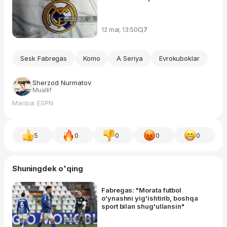
12 mar, 13:50
7
Sesk Fabregas
Komo
A Seriya
Evrokuboklar
Sherzod Nurmatov
Muallif
Manba: ESPN
5
0
0
0
0
Shuningdek o'qing
Fabregas: "Morata futbol
o'ynashni yig'ishtirib, boshqa
sport bilan shug'ullansin"