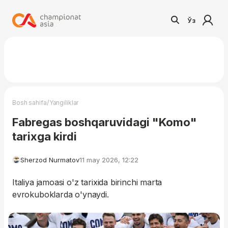
Ўз
/
Bosh sahifa
Yangiliklar
Fabregas boshqaruvidagi "Komo"
tarixga kirdi
Sherzod Nurmatov
11 may 2026, 12:22
Italiya jamoasi o'z tarixida birinchi marta
evrokuboklarda o'ynaydi.