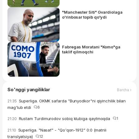
"Manchester Siti" Gvardiolaga
o'rinbosar topib qo'ydi
Fabregas Moratani "Komo"ga
taklif qilmoqchi
So'nggi yangiliklar
Barcha ›
Superliga. OKMK safarda "Bunyodkor"ni qiyinchilik bilan
21:35
mag'lub etdi
6
Rustam Turdimurodov sobiq klubiga qaytmoqda
1
21:20
Superliga. "Nasaf" - "Qo'qon-1912" 0:0 (matnli
21:10
translyatsiya)
12