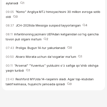
aylanadi
1
"Komo" Angliya MTJ himoyachisini 30 million evroga sotib
09:05
oldi
0
JCH-2026da Messiga suiqasd tayyorlangan
4
08:37
Infantinoning jazmani UEFAdan ketganidan so'ng qancha
08:11
tovon puli olgani ma'lum
2
Proliga. Bugun 14-tur yakunlanadi
0
07:43
Alvaro Morata uchun da'vogarlar ma'lum
1
00:50
"Arsenal" "Yuventus" yulduzini o'z safiga qo'shib olishga
00:11
yaqin turibdi
1
Reshford MYUda 14-raqamni oladi. Agar top-klubdan
23:43
taklif kelmasa, hujumchi jamoada qoladi
0