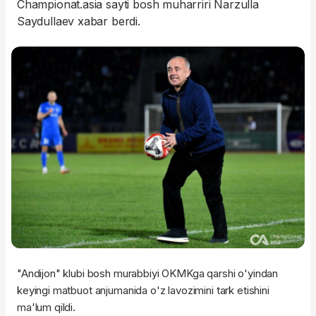
Championat.asia sayti bosh muharriri Narzulla
Saydullaev xabar berdi.
"Andijon" klubi bosh murabbiyi OKMKga qarshi o'yindan
keyingi matbuot anjumanida o'z lavozimini tark etishini
ma'lum qildi.