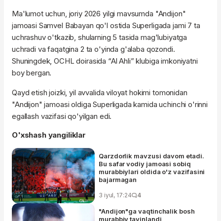
Ma'lumot uchun, joriy 2026 yilgi mavsumda "Andijon"
jamoasi Samvel Babayan qo'l ostida Superligada jami 7 ta
uchrashuv o'tkazib, shularning 5 tasida mag'lubiyatga
uchradi va faqatgina 2 ta o'yinda g'alaba qozondi.
Shuningdek, OCHL doirasida “Al Ahli” klubiga imkoniyatni
boy bergan.
Qayd etish joizki, yil avvalida viloyat hokimi tomonidan
"Andijon" jamoasi oldiga Superligada kamida uchinchi o'rinni
egallash vazifasi qo'yilgan edi.
O'xshash yangiliklar
Qarzdorlik mavzusi davom etadi.
Bu safar vodiy jamoasi sobiq
murabbiylari oldida o'z vazifasini
bajarmagan
3 iyul, 17:24
4
"Andijon"ga vaqtinchalik bosh
murabbiy tayinlandi