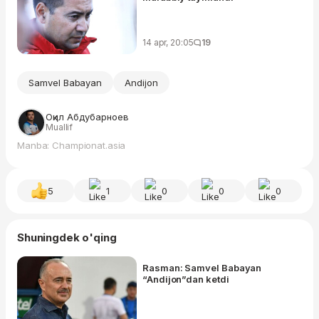
14 apr, 20:05
19
Samvel Babayan
Andijon
Оқил Абдубарноев
Muallif
Manba: Championat.asia
5
1
0
0
0
Shuningdek o'qing
Rasman: Samvel Babayan
“Andijon”dan ketdi