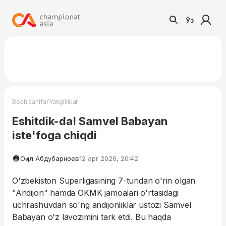
Ўз
/
Bosh sahifa
Yangiliklar
Eshitdik-da! Samvel Babayan
iste'foga chiqdi
Оқил Абдубарноев
12 apr 2026, 20:42
O'zbekiston Superligasining 7-turidan o'rin olgan
"Andijon" hamda OKMK jamoalari o'rtasidagi
uchrashuvdan so'ng andijonliklar ustozi Samvel
Babayan o'z lavozimini tark etdi. Bu haqda