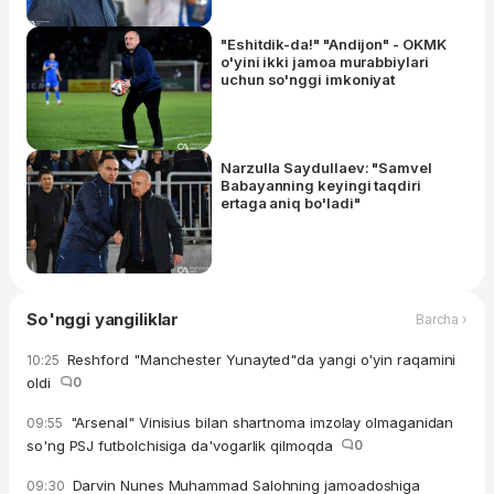
"Eshitdik-da!" "Andijon" - OKMK
o'yini ikki jamoa murabbiylari
uchun so'nggi imkoniyat
Narzulla Saydullaev: "Samvel
Babayanning keyingi taqdiri
ertaga aniq bo'ladi"
So'nggi yangiliklar
Barcha ›
Reshford "Manchester Yunayted"da yangi o'yin raqamini
10:25
oldi
0
"Arsenal" Vinisius bilan shartnoma imzolay olmaganidan
09:55
so'ng PSJ futbolchisiga da'vogarlik qilmoqda
0
Darvin Nunes Muhammad Salohning jamoadoshiga
09:30