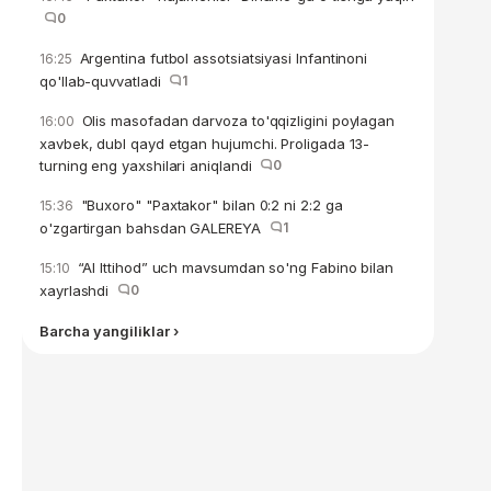
0
Argentina futbol assotsiatsiyasi Infantinoni
16:25
qo'llab-quvvatladi
1
Olis masofadan darvoza to'qqizligini poylagan
16:00
xavbek, dubl qayd etgan hujumchi. Proligada 13-
turning eng yaxshilari aniqlandi
0
"Buxoro" "Paxtakor" bilan 0:2 ni 2:2 ga
15:36
o'zgartirgan bahsdan GALEREYA
1
“Al Ittihod” uch mavsumdan so'ng Fabino bilan
15:10
xayrlashdi
0
Barcha yangiliklar ›