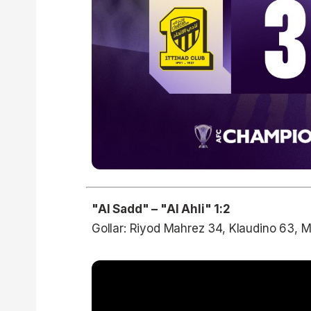
"Al Sadd" – "Al Ahli" 1:2
Gollar: Riyod Mahrez 34, Klaudino 63,