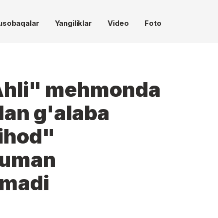
usobaqalar
Yangiliklar
Video
Foto
 Ahli" mehmonda
dan g'alaba
tihod"
muman
rmadi