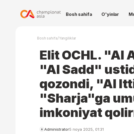
Bosh sahifa
O'yinlar
M
/
Bosh sahifa
Yangiliklar
Elit OCHL. "Al
"Al Sadd" usti
qozondi, "Al It
"Sharja"ga u
imkoniyat qoli
Administrator
5 noya 2025, 01:31