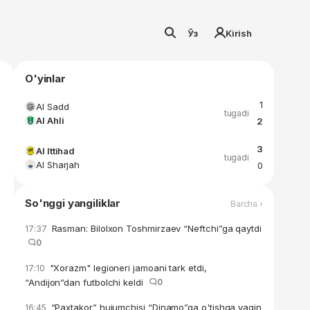
Ўз
Kirish
O'yinlar
1
Al Sadd
tugadi
Al Ahli
2
3
Al Ittihad
tugadi
Al Sharjah
0
So'nggi yangiliklar
Barcha ›
Rasman: Bilolxon Toshmirzaev “Neftchi”ga qaytdi
17:37
0
"Xorazm" legioneri jamoani tark etdi,
17:10
“Andijon”dan futbolchi keldi
0
“Paxtakor” hujumchisi “Dinamo”ga o'tishga yaqin
16:45