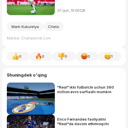
20 iyun, 19:00
0
Mark Kukurelya
Chelsi
Manba: Championat.com
0
0
0
0
1
Shuningdek o'qing
"Real" ikki futbolchi uchun 360
million evro sarflashi mumkin
Enco Fernandes faoliyatini
"Real"da davom ettirmoqchi