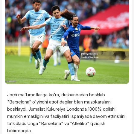
Jordi ma'lumotlariga ko'ra, dushanbadan boshlab
"Barselona" o'yinchi atrofidagilar bilan muzokaralarni
boshlaydi. Jurnalist Kukurelya Londonda 1000% qolishi
mumkin emasligini va faoliyatini Ispaniyada davom ettirishini
ta'kidladi. Unga "Barselona" va "Atletiko" qiziqish
bildirmoqda.