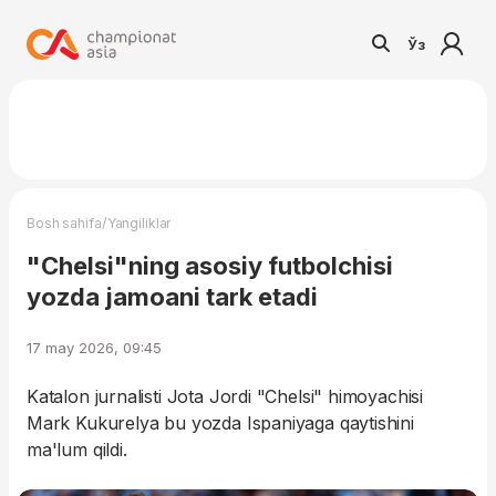
Ўз
/
Bosh sahifa
Yangiliklar
"Chelsi"ning asosiy futbolchisi
yozda jamoani tark etadi
17 may 2026, 09:45
Katalon jurnalisti Jota Jordi "Chelsi" himoyachisi
Mark Kukurelya bu yozda Ispaniyaga qaytishini
ma'lum qildi.