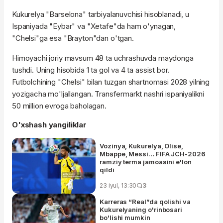
Kukurelya "Barselona" tarbiyalanuvchisi hisoblanadi, u
Ispaniyada "Eybar" va "Xetafe"da ham o'ynagan,
"Chelsi"ga esa "Brayton"dan o'tgan.
Himoyachi joriy mavsum 48 ta uchrashuvda maydonga
tushdi. Uning hisobida 1 ta gol va 4 ta assist bor.
Futbolchining "Chelsi" bilan tuzgan shartnomasi 2028 yilning
yozigacha mo'ljallangan. Transfermarkt nashri ispaniyalikni
50 million evroga baholagan.
O'xshash yangiliklar
Vozinya, Kukurelya, Olise,
Mbappe, Messi… FIFA JCH-2026
ramziy terma jamoasini e'lon
qildi
23 iyul, 13:30
3
Karreras “Real”da qolishi va
Kukurelyaning o'rinbosari
bo'lishi mumkin