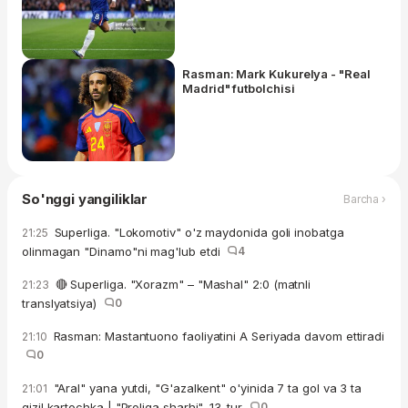
Rasman: Mark Kukurelya - "Real
Madrid" futbolchisi
So'nggi yangiliklar
Barcha ›
Superliga. "Lokomotiv" o'z maydonida goli inobatga
21:25
olinmagan "Dinamo"ni mag'lub etdi
4
🔴 Superliga. "Xorazm" – "Mashal" 2:0 (matnli
21:23
translyatsiya)
0
Rasman: Mastantuono faoliyatini A Seriyada davom ettiradi
21:10
0
"Aral" yana yutdi, "G'azalkent" o'yinida 7 ta gol va 3 ta
21:01
qizil kartochka | "Proliga sharhi", 13-tur
0