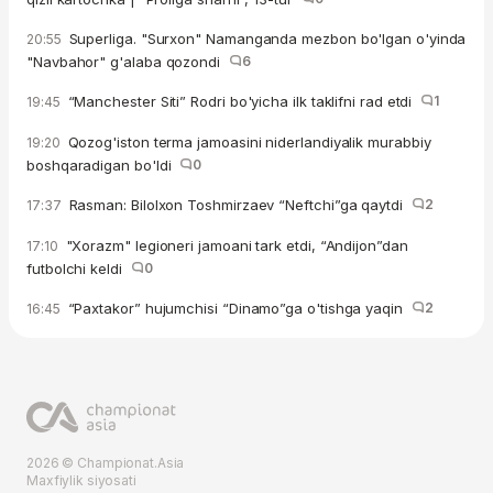
Superliga. "Surxon" Namanganda mezbon bo'lgan o'yinda
20:55
"Navbahor" g'alaba qozondi
6
“Manchester Siti” Rodri bo'yicha ilk taklifni rad etdi
1
19:45
Qozog'iston terma jamoasini niderlandiyalik murabbiy
19:20
boshqaradigan bo'ldi
0
Rasman: Bilolxon Toshmirzaev “Neftchi”ga qaytdi
2
17:37
"Xorazm" legioneri jamoani tark etdi, “Andijon”dan
17:10
futbolchi keldi
0
“Paxtakor” hujumchisi “Dinamo”ga o'tishga yaqin
2
16:45
2026 © Championat.Asia
Maxfiylik siyosati