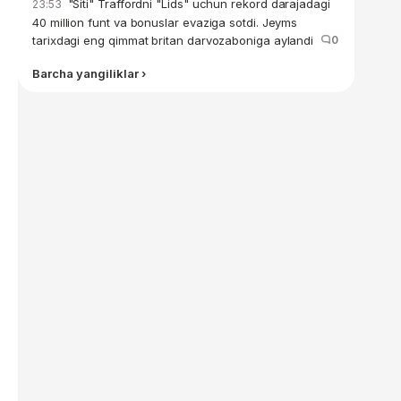
"Siti" Traffordni "Lids" uchun rekord darajadagi
23:53
40 million funt va bonuslar evaziga sotdi. Jeyms
tarixdagi eng qimmat britan darvozaboniga aylandi
0
Barcha yangiliklar ›