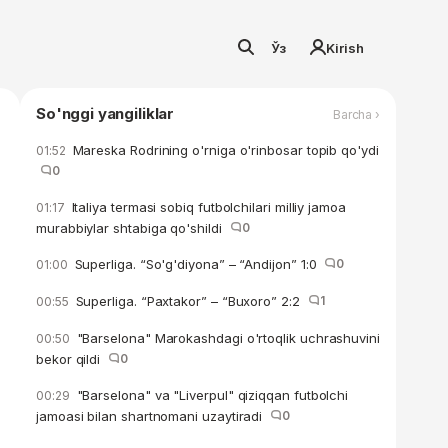
Ўз
Kirish
So'nggi yangiliklar
Barcha ›
Mareska Rodrining o'rniga o'rinbosar topib qo'ydi
01:52
0
Italiya termasi sobiq futbolchilari milliy jamoa
01:17
murabbiylar shtabiga qo'shildi
0
Superliga. “So'g'diyona” – “Andijon” 1:0
0
01:00
Superliga. “Paxtakor” – “Buxoro” 2:2
1
00:55
"Barselona" Marokashdagi o'rtoqlik uchrashuvini
00:50
bekor qildi
0
"Barselona" va "Liverpul" qiziqqan futbolchi
00:29
jamoasi bilan shartnomani uzaytiradi
0