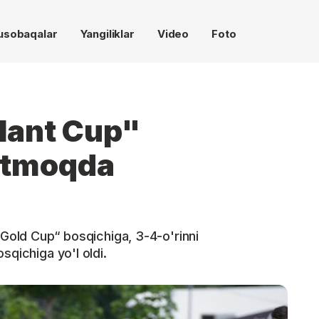
usobaqalar
Yangiliklar
Video
Foto
lant Cup"
 etmoqda
“Gold Cup“ bosqichiga, 3-4-o'rinni
sqichiga yo'l oldi.