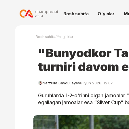
Bosh sahifa
O'yinlar
M
/
Bosh sahifa
Yangiliklar
"Bunyodkor Ta
turniri davom
Narzulla Saydullayev
8 iyun 2026, 12:07
Guruhlarda 1-2-o'rinni olgan jamoalar 
egallagan jamoalar esa “Silver Cup“ bo