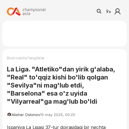
Ўз
/
Bosh sahifa
Yangiliklar
La Liga. "Atletiko"dan yirik g'alaba,
"Real" to'qqiz kishi bo'lib qolgan
"Sevilya"ni mag'lub etdi,
"Barselona" esa o'z uyida
"Vilyarreal"ga mag'lub bo'ldi
Alisher Ostonov
19 may 2025, 00:20
Ispaniya La Ligasi 37-tur doirasidagi bir nechta