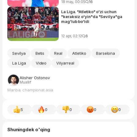
18 may, 00:05
16
La Liga. "Atletiko" o'zi uchun
"keraksiz o'yin"da "Sevilya"ga
mag'lub bo'ldi
12 apr, 02:12
6
Sevilya
Betis
Real
Atletiko
Barselona
La Liga
Video
Vilyarreal
Alisher Ostonov
Muallif
Manba: championat.asia
5
0
0
0
0
Shuningdek o'qing