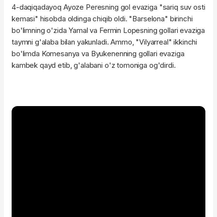
4-daqiqadayoq Ayoze Peresning gol evaziga "sariq suv osti
kemasi" hisobda oldinga chiqib oldi. "Barselona" birinchi
bo'limning o'zida Yamal va Fermin Lopesning gollari evaziga
taymni g'alaba bilan yakunladi. Ammo, "Vilyarreal" ikkinchi
bo'limda Komesanya va Byukenenning gollari evaziga
kambek qayd etib, g'alabani o'z tomoniga og'dirdi.