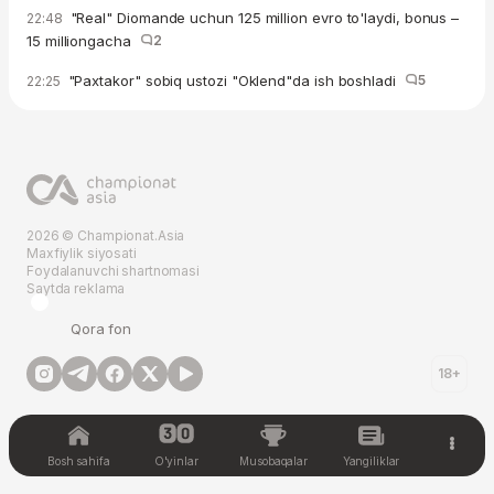
"Real" Diomande uchun 125 million evro to'laydi, bonus –
22:48
15 milliongacha
2
"Paxtakor" sobiq ustozi "Oklend"da ish boshladi
5
22:25
2026 © Championat.Asia
Maxfiylik siyosati
Foydalanuvchi shartnomasi
Saytda reklama
Qora fon
18+
Bosh sahifa
O'yinlar
Musobaqalar
Yangiliklar