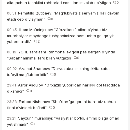
allaqachon tashkilot rahbarlari nomidan imzolab qo'yilgan
0
Nematillo Qutibaev: "Mag'lubiyatsiz seriyamiz hali davom
00:51
etadi deb o'ylayman"
0
Ilhom Mo'minjonov: "G'azalkent" bilan o'yinda biz
00:45
murabbiylar maydonga tushganimizda ham uchta gol qo'yib
yubormasdik"
2
YCHL saralashi. Rahmonaliev golli pas bergan o'yinda
00:19
"Sabah" minimal farq bilan yutqazdi
0
Azamat Sharipov: "Darvozabonimizning ikkita xatosi
00:02
tufayli mag'lub bo'ldik"
0
Asror Aliqulov: "O'tkazib yuborilgan har ikki gol tasodifga
23:41
o'xshadi"
0
Farhod Nishonov: "Sho'rtan"ga qarshi bahs biz uchun
23:33
final o'yinidek bo'ladi"
0
"Jayxun" murabbiyi: "Vaziyatlar bo'ldi, ammo bizga omad
23:21
yetishmadi"
1