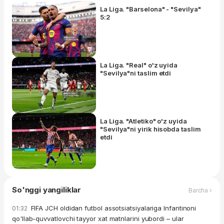
La Liga. "Barselona" - "Sevilya"
5:2
La Liga. "Real" o'z uyida
"Sevilya"ni taslim etdi
La Liga. "Atletiko" o'z uyida
"Sevilya"ni yirik hisobda taslim
etdi
So'nggi yangiliklar
Barcha ›
FIFA JCH oldidan futbol assotsiatsiyalariga Infantinoni
01:32
qo'llab-quvvatlovchi tayyor xat matnlarini yubordi – ular