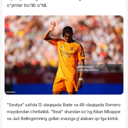
o'yinlar bo'lib o'tdi.
"Sevilya" safida 12-daqiqada Bade va 48-daqiqada Romero
maydondan chetlatildi. "Real" shundan so'ng Kilian Mbappe
va Jud Bellingemning gollari evaziga g'alabani qo'lga kiritdi.