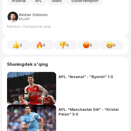
Arsenal
APL
Video
Vulverxempton
Alisher Ostonov
Muallif
Manba: championat.asia
3
0
0
0
0
Shuningdek o'qing
APL. “Arsenal” - “Byornli” 1:0
APL. “Manchester Siti” - “Kristal
Pelas” 3:0