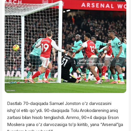
Dastlab 70-daqiqada Samuel Jonston o'z darvozasini
ishg'ol etib qo'ydi. 90-daqiqada Tolu Arokodarening aniq
zarbasi bilan hisob tenglashdi. Ammo, 90+4 daqiqa Erson
Moskera yana o'z darvozasiga to'p kiritib, yana “Arsenal”ga