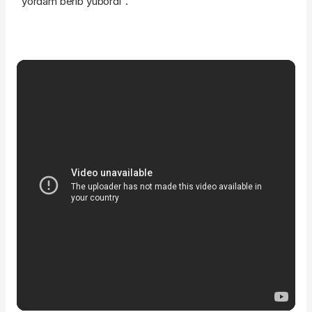
“yordam berib yubordi”.