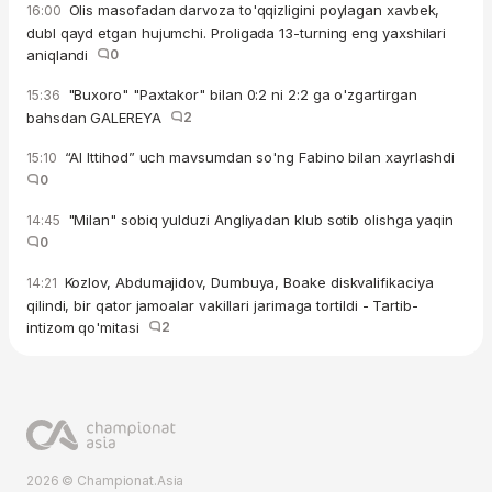
Olis masofadan darvoza to'qqizligini poylagan xavbek,
16:00
dubl qayd etgan hujumchi. Proligada 13-turning eng yaxshilari
aniqlandi
0
"Buxoro" "Paxtakor" bilan 0:2 ni 2:2 ga o'zgartirgan
15:36
bahsdan GALEREYA
2
“Al Ittihod” uch mavsumdan so'ng Fabino bilan xayrlashdi
15:10
0
"Milan" sobiq yulduzi Angliyadan klub sotib olishga yaqin
14:45
0
Kozlov, Abdumajidov, Dumbuya, Boake diskvalifikaciya
14:21
qilindi, bir qator jamoalar vakillari jarimaga tortildi - Tartib-
intizom qo'mitasi
2
2026 © Championat.Asia