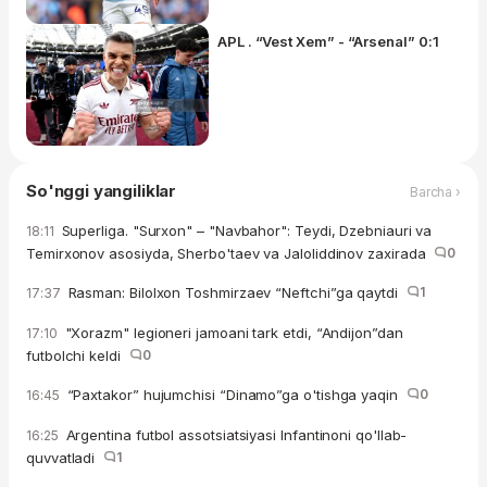
APL . “Vest Xem” - “Arsenal” 0:1
So'nggi yangiliklar
Barcha ›
Superliga. "Surxon" – "Navbahor": Teydi, Dzebniauri va
18:11
Temirxonov asosiyda, Sherbo'taev va Jaloliddinov zaxirada
0
Rasman: Bilolxon Toshmirzaev “Neftchi”ga qaytdi
1
17:37
"Xorazm" legioneri jamoani tark etdi, “Andijon”dan
17:10
futbolchi keldi
0
“Paxtakor” hujumchisi “Dinamo”ga o'tishga yaqin
0
16:45
Argentina futbol assotsiatsiyasi Infantinoni qo'llab-
16:25
quvvatladi
1