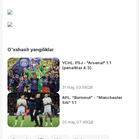
O'xshash yangiliklar
YCHL. PSJ - "Arsenal" 1:1
(penaltilar 4:3)
31 may, 03:05
0
APL. “Bornmut” - “Manchester
Siti” 1:1
20 may, 07:45
0