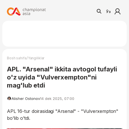
Ўз
/
Bosh sahifa
Yangiliklar
APL. "Arsenal" ikkita avtogol tufayli
o'z uyida "Vulverxempton"ni
mag'lub etdi
Alisher Ostonov
14 dek 2025, 07:00
APL 16-tur doirasidagi "Arsenal" - "Vulverxempton"
bo'lib o'tdi.