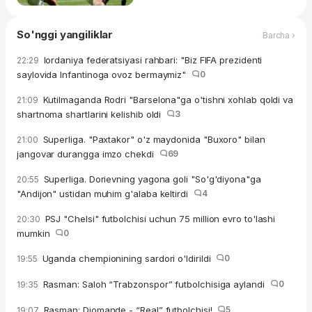
So'nggi yangiliklar
Barcha ›
Iordaniya federatsiyasi rahbari: "Biz FIFA prezidenti
22:29
saylovida Infantinoga ovoz bermaymiz"
0
Kutilmaganda Rodri "Barselona"ga o'tishni xohlab qoldi va
21:09
shartnoma shartlarini kelishib oldi
3
Superliga. "Paxtakor" o'z maydonida "Buxoro" bilan
21:00
jangovar durangga imzo chekdi
69
Superliga. Dorievning yagona goli "So'g'diyona"ga
20:55
"Andijon" ustidan muhim g'alaba keltirdi
4
PSJ "Chelsi" futbolchisi uchun 75 million evro to'lashi
20:30
mumkin
0
Uganda chempionining sardori o'ldirildi
0
19:55
Rasman: Saloh “Trabzonspor” futbolchisiga aylandi
0
19:35
Rasman: Diomande - “Real” futbolchisi!
5
19:07