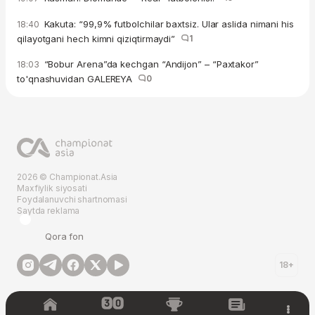
Kakuta: “99,9% futbolchilar baxtsiz. Ular aslida nimani his
18:40
qilayotgani hech kimni qiziqtirmaydi”
1
“Bobur Arena”da kechgan “Andijon” – “Paxtakor”
18:03
to'qnashuvidan GALEREYA
0
2026 © Championat.Asia
Maxfiylik siyosati
Foydalanuvchi shartnomasi
Saytda reklama
Qora fon
18+