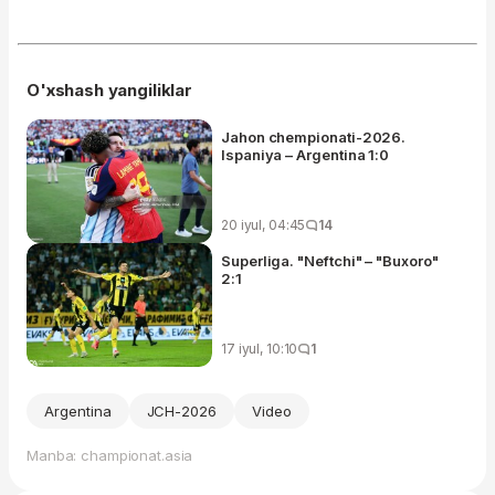
O'xshash yangiliklar
Jahon chempionati-2026.
Ispaniya – Argentina 1:0
20 iyul, 04:45
14
Superliga. "Neftchi" – "Buxoro"
2:1
17 iyul, 10:10
1
Argentina
JCH-2026
Video
Manba: championat.asia