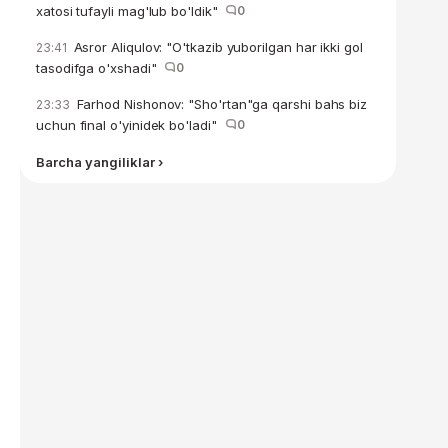
xatosi tufayli mag'lub bo'ldik"
0
Asror Aliqulov: "O'tkazib yuborilgan har ikki gol
23:41
tasodifga o'xshadi"
0
Farhod Nishonov: "Sho'rtan"ga qarshi bahs biz
23:33
uchun final o'yinidek bo'ladi"
0
Barcha yangiliklar ›