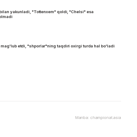
 bilan yakunladi, "Tottenxem" qoldi, "Chelsi" esa
olmadi
mag'lub etdi, "shporlar"ning taqdiri oxirgi turda hal bo'ladi
Manba: championat.asia