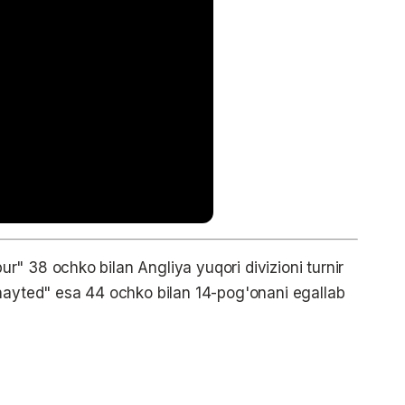
" 38 ochko bilan Angliya yuqori divizioni turnir
unayted" esa 44 ochko bilan 14-pog'onani egallab