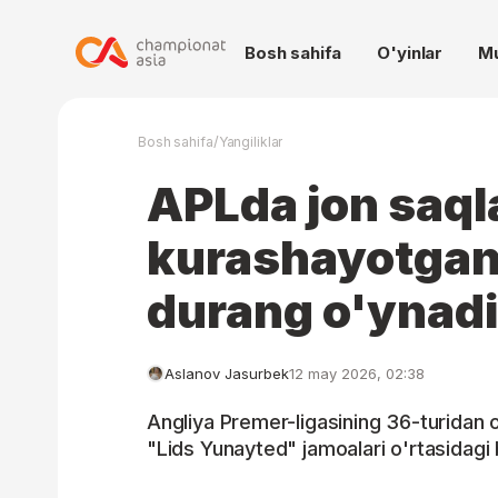
Bosh sahifa
O'yinlar
M
/
Bosh sahifa
Yangiliklar
APLda jon saql
kurashayotgan
durang o'ynadi
Aslanov Jasurbek
12 may 2026, 02:38
Angliya Premer-ligasining 36-turidan 
"Lids Yunayted" jamoalari o'rtasidagi