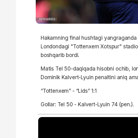
Hakamning final hushtagi yangraganda ta
Londondagi "Tottenxem Xotspur" stadionida
boshqarib bordi.
Matis Tel 50-daqiqada hisobni ochib, lon
Dominik Kalvert-Lyuin penaltini aniq ama
“Tottenxem” - “Lids” 1:1
Gollar: Tel 50 - Kalvert-Lyuin 74 (pen.).