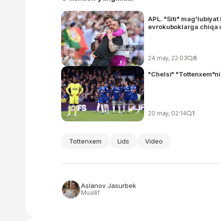
APL. "Siti" mag'lubiyat
evrokuboklarga chiqa 
24 may, 22:03
6
"Chelsi" "Tottenxem"ni 
20 may, 02:14
1
Tottenxem
Lids
Video
Aslanov Jasurbek
Muallif