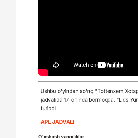
Ushbu o'yindan so'ng "Tottenxem Xotspur
jadvalida 17-o'rinda bormoqda. "Lids Y
turibdi.
APL JADVALI
O'xshash yangiliklar