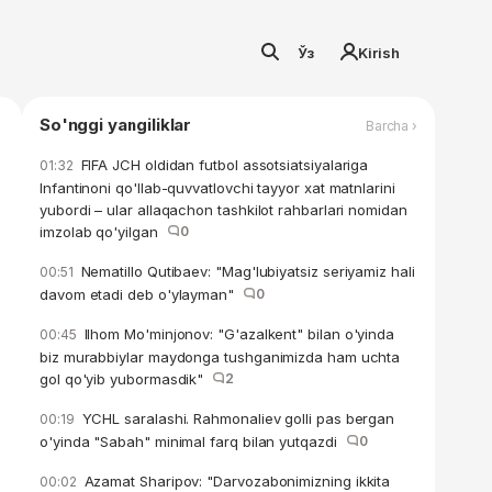
Ўз
Kirish
So'nggi yangiliklar
Barcha ›
FIFA JCH oldidan futbol assotsiatsiyalariga
01:32
Infantinoni qo'llab-quvvatlovchi tayyor xat matnlarini
yubordi – ular allaqachon tashkilot rahbarlari nomidan
imzolab qo'yilgan
0
Nematillo Qutibaev: "Mag'lubiyatsiz seriyamiz hali
00:51
davom etadi deb o'ylayman"
0
Ilhom Mo'minjonov: "G'azalkent" bilan o'yinda
00:45
biz murabbiylar maydonga tushganimizda ham uchta
gol qo'yib yubormasdik"
2
YCHL saralashi. Rahmonaliev golli pas bergan
00:19
o'yinda "Sabah" minimal farq bilan yutqazdi
0
Azamat Sharipov: "Darvozabonimizning ikkita
00:02