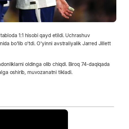
bloda 1:1 hisobi qayd etildi. Uchrashuv
 bo'lib o'tdi. O'yinni avstraliyalik Jarred Jillett
donliklarni oldinga olib chiqdi. Biroq 74-daqiqada
lga oshirib, muvozanatni tikladi.