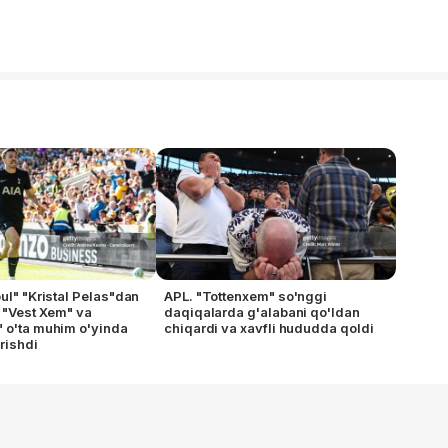
pul" "Kristal Pelas"dan
APL. "Tottenxem" so'nggi
, "Vest Xem" va
daqiqalarda g'alabani qo'ldan
 o'ta muhim o'yinda
chiqardi va xavfli hududda qoldi
rishdi