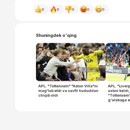
0
0
0
0
0
Shuningdek o'qing
APL. "Tottenxem" "Aston Villa"ni
APL. "Liver
mag'lub etdi va xavfli hududdan
ustun keldi
chiqib oldi
"Tottenxem"
g'alabaga e