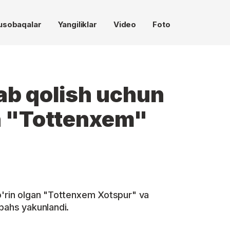
usobaqalar
Yangiliklar
Video
Foto
ab qolish uchun
 "Tottenxem"
o'rin olgan "Tottenxem Xotspur" va
 bahs yakunlandi.