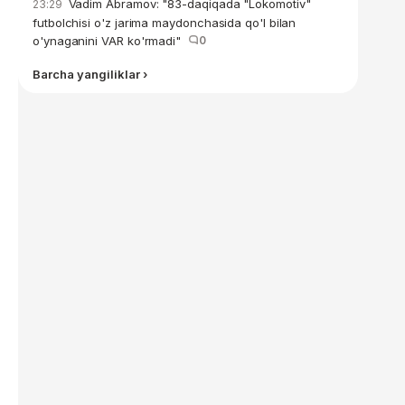
Vadim Abramov: "83-daqiqada "Lokomotiv"
23:29
futbolchisi o'z jarima maydonchasida qo'l bilan
o'ynaganini VAR ko'rmadi"
0
Barcha yangiliklar ›