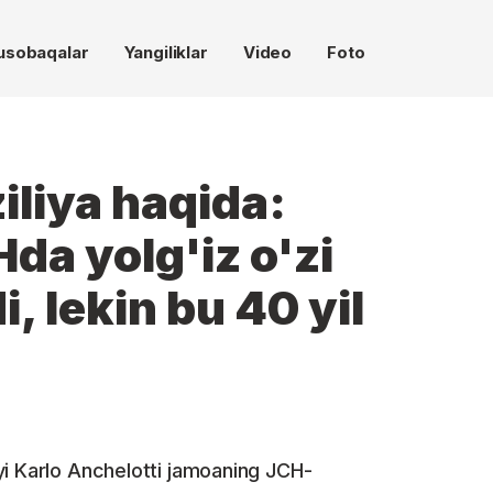
usobaqalar
Yangiliklar
Video
Foto
iliya haqida:
a yolg'iz o'zi
, lekin bu 40 yil
yi Karlo Anchelotti jamoaning JCH-