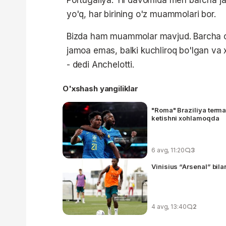
yo'q, har birining o'z muammolari bor.
Bizda ham muammolar mavjud. Barcha chi
jamoa emas, balki kuchliroq bo'lgan va xa
- dedi Anchelotti.
O'xshash yangiliklar
"Roma" Braziliya terma
ketishni xohlamoqda
6 avg, 11:20
3
Vinisius “Arsenal” bila
4 avg, 13:40
2