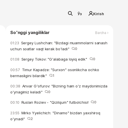
Ўз
Kirish
So'nggi yangiliklar
Barcha ›
Sergey Lushchan: "Bizdagi muammolarni sanash
01:23
uchun soatlar vaqt kerak bo'ladi"
0
Sergey Tokov: "G'alabaga loyiq edik"
0
01:08
Timur Kapadze: "Surxon" osonlikcha ochko
00:57
bermasligini bilardik"
1
Anvar G'ofurov: "Bizning ham o'z maydonimizda
00:38
o'ynagimiz keladi"
0
Ruslan Roziev - "Qizilqum" futbolchisi!
0
00:10
Mirko Yyelichich: "Dinamo" bizdan yaxshiroq
23:55
o'ynadi"
2