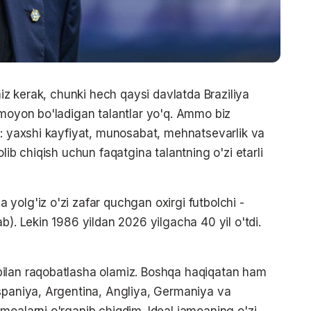
miz kerak, chunki hech qaysi davlatda Braziliya
amoyon bo'ladigan talantlar yo'q. Ammo biz
m: yaxshi kayfiyat, munosabat, mehnatsevarlik va
lib chiqish uchun faqatgina talantning o'zi etarli
yolg'iz o'zi zafar quchgan oxirgi futbolchi -
b). Lekin 1986 yildan 2026 yilgacha 40 yil o'tdi.
bilan raqobatlasha olamiz. Boshqa haqiqatan ham
Ispaniya, Argentina, Angliya, Germaniya va
moalarni o'rganib chiqdim. Ideal jamoaning o'zi