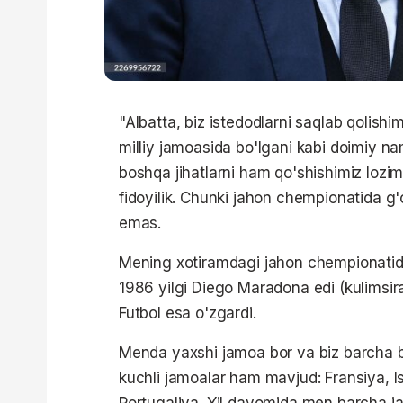
"Albatta, biz istedodlarni saqlab qolishi
milliy jamoasida bo'lgani kabi doimiy n
boshqa jihatlarni ham qo'shishimiz lozi
fidoyilik. Chunki jahon chempionatida g'o
emas.
Mening xotiramdagi jahon chempionatida 
1986 yilgi Diego Maradona edi (kulimsira
Futbol esa o'zgardi.
Menda yaxshi jamoa bor va biz barcha 
kuchli jamoalar ham mavjud: Fransiya, 
Portugaliya. Yil davomida men barcha ja