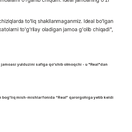
ziqlarda to'liq shakllanmaganmiz. Ideal bo'lgan
tolarni to'g'rilay oladigan jamoa g'olib chiqadi",
 jamoasi yulduzini safiga qo'shib olmoqchi - u "Real"dan
n bog'liq mish-mishlar fonida “Real” qarorgohiga yetib keldi