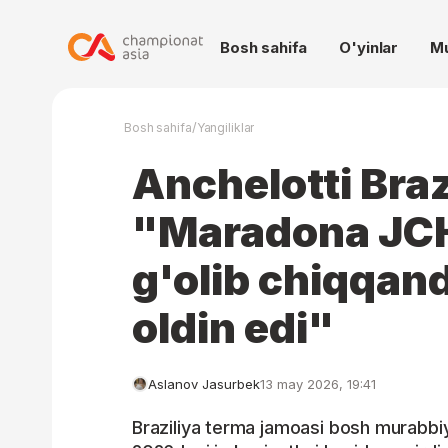
Bosh sahifa
O'yinlar
M
/
Bosh sahifa
Yangiliklar
Anchelotti Braz
"Maradona JCHd
g'olib chiqqandi
oldin edi"
Aslanov Jasurbek
13 may 2026, 19:41
Braziliya terma jamoasi bosh murabbi