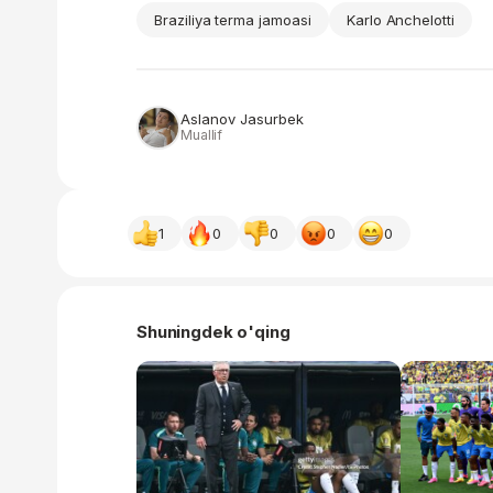
Braziliya terma jamoasi
Karlo Anchelotti
Aslanov Jasurbek
Muallif
1
0
0
0
0
Shuningdek o'qing