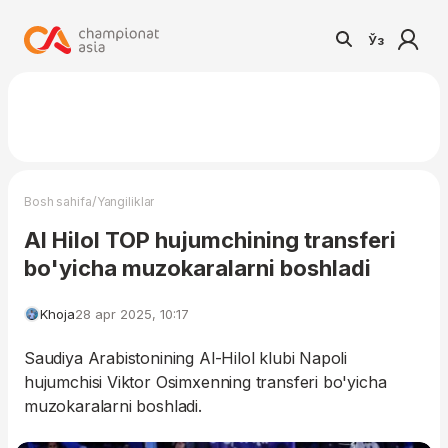
Ўз
/
Bosh sahifa
Yangiliklar
Al Hilol TOP hujumchining transferi
bo'yicha muzokaralarni boshladi
Khoja
28 apr 2025, 10:17
Saudiya Arabistonining Al-Hilol klubi Napoli
hujumchisi Viktor Osimxenning transferi bo'yicha
muzokaralarni boshladi.