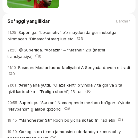
So'nggi yangiliklar
Barcha ›
Superliga. "Lokomotiv" o'z maydonida goli inobatga
21:25
olinmagan "Dinamo"ni mag'lub etdi
3
🔴 Superliga. "Xorazm" – "Mashal" 2:0 (matnli
21:23
translyatsiya)
0
Rasman: Mastantuono faoliyatini A Seriyada davom ettiradi
21:10
0
"Aral" yana yutdi, "G'azalkent" o'yinida 7 ta gol va 3 ta
21:01
qizil kartochka | "Proliga sharhi", 13-tur
0
Superliga. "Surxon" Namanganda mezbon bo'lgan o'yinda
20:55
"Navbahor" g'alaba qozondi
6
“Manchester Siti” Rodri bo'yicha ilk taklifni rad etdi
1
19:45
Qozog'iston terma jamoasini niderlandiyalik murabbiy
19:20
boshqaradigan bo'ldi
0