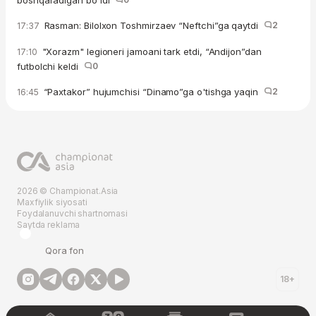
Rasman: Bilolxon Toshmirzaev “Neftchi”ga qaytdi
2
17:37
"Xorazm" legioneri jamoani tark etdi, “Andijon”dan
17:10
futbolchi keldi
0
“Paxtakor” hujumchisi “Dinamo”ga o'tishga yaqin
2
16:45
2026 © Championat.Asia
Maxfiylik siyosati
Foydalanuvchi shartnomasi
Saytda reklama
Qora fon
18+