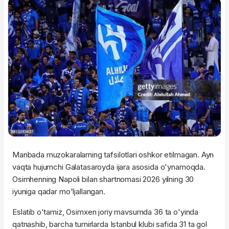
Manbada muzokaralarning tafsilotlari oshkor etilmagan. Ayn
vaqta hujumchi Galatasaroyda ijara asosida o'ynamoqda.
Osimhenning Napoli bilan shartnomasi 2026 yilning 30
iyuniga qadar mo'ljallangan.
Eslatib o'tamiz, Osimxen joriy mavsumda 36 ta o'yinda
qatnashib, barcha turnirlarda Istanbul klubi safida 31 ta gol