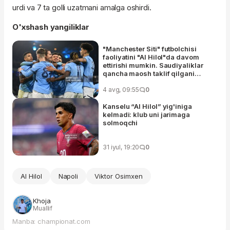
urdi va 7 ta golli uzatmani amalga oshirdi.
O'xshash yangiliklar
"Manchester Siti" futbolchisi
faoliyatini "Al Hilol"da davom
ettirishi mumkin. Saudiyaliklar
qancha maosh taklif qilgani
ma'lum
4 avg, 09:55
0
Kanselu “Al Hilol” yig'iniga
kelmadi: klub uni jarimaga
solmoqchi
31 iyul, 19:20
0
Al Hilol
Napoli
Viktor Osimxen
Khoja
Muallif
Manba: championat.com