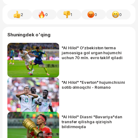
2
0
1
0
0
Shuningdek o'qing
"Al Hilol" O'zbekiston terma
jamoasiga gol urgan hujumchi
uchun 70 mln. evro taklif qiladi
"Al Hilol" "Everton" hujumchisini
sotib olmoqchi - Romano
"Al Hilol" Diasni "Bavariya"dan
transfer qilishga qiziqish
bildirmoqda