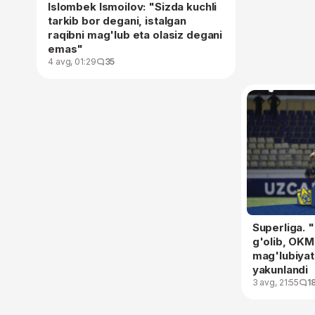
Islombek Ismoilov: "Sizda kuchli
tarkib bor degani, istalgan
raqibni mag'lub eta olasiz degani
emas"
4 avg, 01:29
35
Superliga. 
g'olib, OKM
mag'lubiyat
yakunlandi
3 avg, 21:55
1