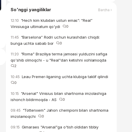
So'nggi yangiliklar
Barcha ›
“Hech kim klubdan ustun emas”: “Real”
12:10
Vinisiusga ultimatum qo'ydi
0
“Barselona” Rodri uchun kurashdan chiqdi:
11:45
bunga uchta sabab bor
0
"Roma" Braziliya terma jamoasi yulduzini safiga
11:20
qo'shib olmoqchi - u "Real"dan ketishni xohlamoqda
2
Leau Premer-liganing uchta klubiga taklif qilindi
10:45
0
"Arsenal" Vinisius bilan shartnoma imzolashiga
10:15
ishonch bildirmoqda - AS
0
"Tottenxem" Jahon chempioni bilan shartnoma
09:45
imzolamoqchi
0
Gimaraes "Arsenal"ga o'tish oldidan tibbiy
09:15