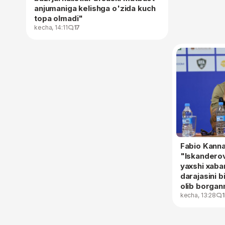
anjumaniga kelishga o'zida kuch
topa olmadi"
kecha, 14:11
17
Fabio Kanna
"Iskanderov
yaxshi xaba
darajasini 
olib borga
kecha, 13:28
1