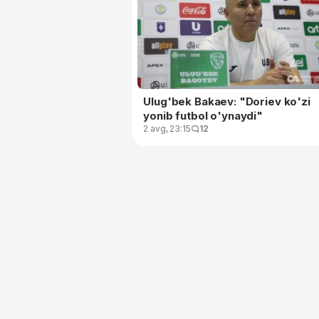
Ulug'bek Bakaev: "Doriev ko'zi
yonib futbol o'ynaydi"
2 avg, 23:15
12