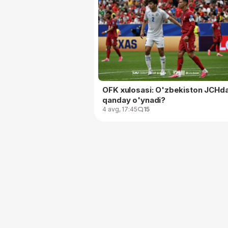
OFK xulosasi: O'zbekiston JCHd
qanday o'ynadi?
4 avg, 17:45
15