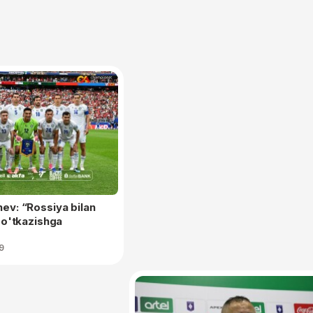
v: “Rossiya bilan
 o'tkazishga
9