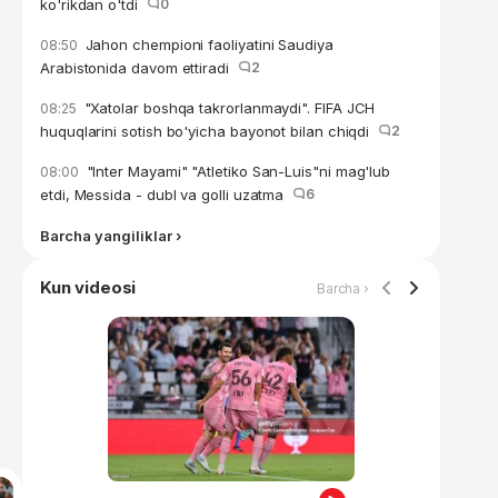
ko'rikdan o'tdi
0
Jahon chempioni faoliyatini Saudiya
08:50
Arabistonida davom ettiradi
2
"Xatolar boshqa takrorlanmaydi". FIFA JCH
08:25
huquqlarini sotish bo'yicha bayonot bilan chiqdi
2
"Inter Mayami" "Atletiko San-Luis"ni mag'lub
08:00
etdi, Messida - dubl va golli uzatma
6
Barcha yangiliklar ›
Kun videosi
Barcha ›