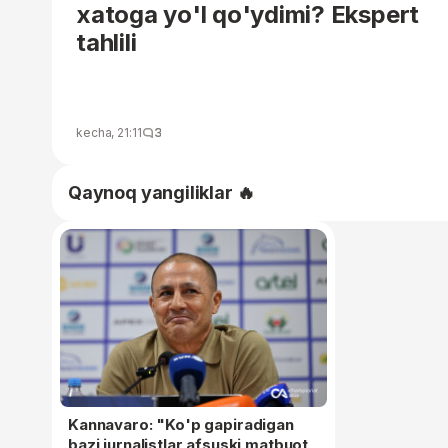
xatoga yo'l qo'ydimi? Ekspert
tahlili
kecha, 21:11
3
Qaynoq yangiliklar 🔥
Kannavaro: "Ko'p gapiradigan
bazi jurnalistlar afsuski matbuot