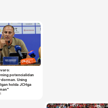
varo:
ning potencialidan
rdorman. Uning
bilgan holda JCHga
nman"
1