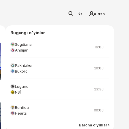
Ўз
Kirish
Bugungi o'yinlar
—
Sogdiana
19:00
Andijan
—
—
Pakhtakor
20:00
Buxoro
—
—
Lugano
23:30
NSÍ
—
—
Benfica
00:00
Hearts
—
Barcha o'yinlar ›