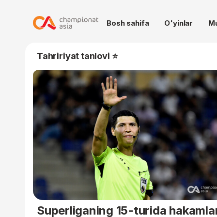
Bosh sahifa
O'yinlar
M
Tahririyat tanlovi ⭐
Superliganing 15-turida hakamla