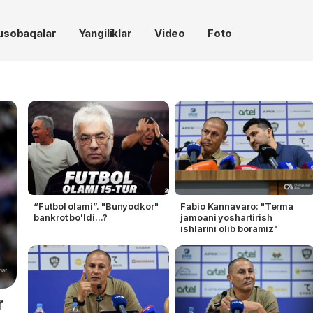
usobaqalar
Yangiliklar
Video
Foto
“Futbol olami”. "Bunyodkor"
Fabio Kannavaro: "Terma
bankrot bo'ldi...?
jamoani yoshartirish
ishlarini olib boramiz"
r