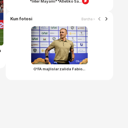
"Inter Mayami" "Atletiko Sa...
Item
1
Kun fotosi
of
Barcha ›
15
a
O'FA majlislar zalida Fabio...
Item
1
of
15