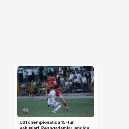
U21 chempionatida 15-tur
yakunlari. Peshqadamlar jangida