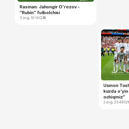
Rasman: Jahongir O'rozov -
“Rubin” futbolchisi
3 avg, 19:14
18
Usmon Toshe
kuzda o'yin
ochiqmiz”
2 avg, 23:48
1