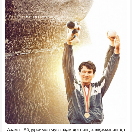
Азамат Абдураимов мустаҳкам ҳаётнинг, халқимизнинг ҳеч