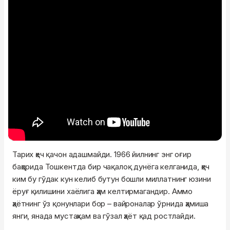
Тарих ҳеч қачон адашмайди. 1966 йилнинг энг оғир
баҳорида Тошкентда бир чақалоқ дунёга келганида, ҳеч
ким бу гўдак кун келиб бутун бошли миллатнинг юзини
ёруғ қилишини хаёлига ҳам келтирмагандир. Аммо
ҳаётнинг ўз қонунлари бор – вайроналар ўрнида ҳамиша
янги, янада мустаҳкам ва гўзал ҳаёт қад ростлайди.