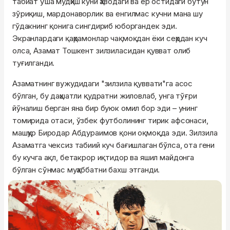
табиат ўша мудҳиш куни ҳаводаги ва ер остидаги бутун
зўриқиш, мардонаворлик ва енгилмас кучни мана шу
гўдакнинг қонига сингдириб юборгандек эди.
Экранлардаги қаҳрамонлар чақмоқдан ёки сеҳрдан куч
олса, Азамат Тошкент зилзиласидан қувват олиб
туғилганди.
Азаматнинг вужудидаги "зилзила қуввати"га асос
бўлган, бу даҳшатли қудратни жиловлаб, унга тўғри
йўналиш берган яна бир буюк омил бор эди – унинг
томирида отаси, ўзбек футболининг тирик афсонаси,
машҳур Биродар Абдураимов қони оқмоқда эди. Зилзила
Азаматга чексиз табиий куч бағишлаган бўлса, ота гени
бу кучга ақл, бетакрор иқтидор ва яшил майдонга
бўлган сўнмас муҳаббатни бахш этганди.