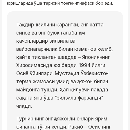
юришларида ўша тарихий тонгнинг нафаси бор эди.
Тақдир ҳазилини қарангки, энг катта
синов ва энг буюк ғалаба ҳам
қачонлардир зилзила ва
вайронагарчилик билан юзма-юз келиб,
қайта тикланган шаҳарда – Япониянинг
Хиросимасида юз берди. 1994 йилги
Осиё ўйинлари. Мустақил Ўзбекистон
терма жамоаси умид ва ҳаяжон билан
майдонга тушди. Ҳал қилувчи лаҳзада
саҳнага яна ўша "зилзила фарзанди"
чиқди.
Турнирнинг энг ҳаяжонли онлари ярим
финалга тўғри келди. Рақиб – Осиёнинг