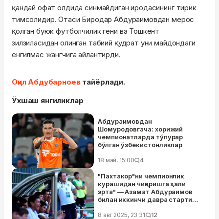
қандай офат олдида синмайдиган иродасининг тирик
тимсолидир. Отаси Биродар Абдураимовдан мерос
қолган буюк футболчилик гени ва Тошкент
зилзиласидан олинган табиий қудрат уни майдондаги
енгилмас жангчига айлантирди.
Оқил Абдубарноев
тайёрлади.
Ўхшаш янгиликлар
Абдураимовдан
Шомуродовгача: хорижий
чемпионатларда тўпурар
бўлган ўзбекистонликлар
18 май, 15:00
4
"Пахтакор"ни чемпионлик
курашидан чиқаришга ҳали
эрта" — Азамат Абдураимов
билан иккинчи давра старти
таҳлили
8 авг 2025, 23:31
12