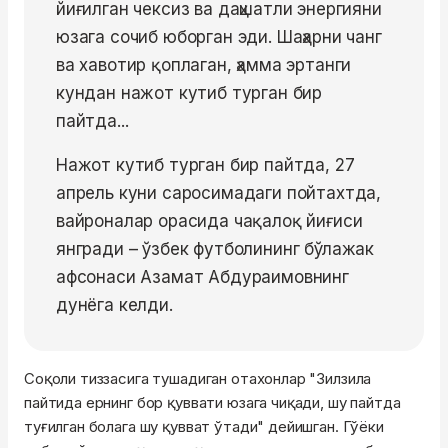
йиғилган чексиз ва даҳшатли энергияни
юзага сочиб юборган эди. Шаҳарни чанг
ва хавотир қоплаган, ҳамма эртанги
кундан нажот кутиб турган бир
пайтда...
Нажот кутиб турган бир пайтда, 27
апрель куни саросимадаги пойтахтда,
вайроналар орасида чақалоқ йиғиси
янгради – ўзбек футболининг бўлажак
афсонаси Азамат Абдураимовнинг
дунёга келди.
Соқоли тиззасига тушадиган отахонлар "Зилзила
пайтида ернинг бор қуввати юзага чиқади, шу пайтда
туғилган болага шу қувват ўтади" дейишган. Гўёки