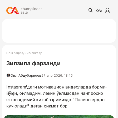
O'z
/
Бош саҳифа
Янгиликлар
Зилзила фарзанди
Оқил Абдубарноев
27 апр 2026, 18:45
Instagram'даги мотивацион видеоларда борми-
йўқми, билмадим, лекин ўқилмасдан чанг босиб
ётган қадимий китобларимизда "Полвон ердан
куч олади" деган ҳикмат бор.