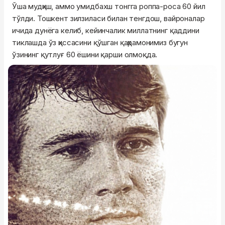
Ўша мудҳиш, аммо умидбахш тонгга роппа-роса 60 йил
тўлди. Тошкент зилзиласи билан тенгдош, вайроналар
ичида дунёга келиб, кейинчалик миллатнинг қаддини
тиклашда ўз ҳиссасини қўшган қаҳрамонимиз бугун
ўзининг қутлуғ 60 ёшини қарши олмоқда.