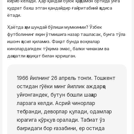
кириб келади. Ҳар қандай буюк қаҳрамон ортида унга
қудрат бахш этган қандайдир ғайритабиий ҳодиса
ётади.
Ҳаётда ҳам шундай бўлиши мумкинми? Ўзбек
футболининг яқин ўтмишига назар ташласак, бунга тўла
ишонч ҳосил қиламиз. Фақат бунда воқеалар
кинолардагидек тўқима эмас, балки чинакам ва
даҳшатли ҳақиқат билан қоришган.
1966 йилнинг 26 апрель тонги. Тошкент
остидан гўёки минг йиллик аждарҳо
уйғонгандек, бутун бошли шаҳар
ларзага келди. Асрий чинорлар
тебранди, деворлар қулади, одамлар
юрагига қўрқув оралади. Табиат ўз
бағридаги бор ғазабини, ер остида