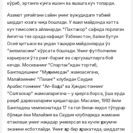
кўриб, эртанги кунга ишонч ва яшашга куч топарди.
Азамат улғайгани сайин унинг вужудидаги табиий
шиддат юзага чиқа бошлади. У яшил майдонда катта
куч тимсолига айланарди. "Пахтакор" сафида порлаган
йигитча тез орада нафақат Ўзбекистон, балки бутун
Осиё қитъаси ва ундан ташқари майдонларда ўз
"зилзиласини" кўрсата бошлади. Унинг футболчилик
карьераси ўта ранг-баранг ва саргузаштларга бой
кечди. Москванинг "Спартак"идан тортиб,
Бангладешнинг "Муҳаммедан" жамоасигача,
Малайзиянинг "Паханг" клубидан Саудия
Арабистонининг "Ал-Ваҳда" ва Ҳиндистоннинг
"Салгаокар" жамоаларигача – у қаерга борса, ўша ерда
рақиб дарвозаларини қақшатарди. Масалан, 1992 йили
Бангладеш чемпионатида 17 та гол билан яққол тўпурар
бўлиши ёки Малайзия ва Саудия клубларида жамоани
етаклаши унинг нақадар универсал ва кучли ҳужумчи
эканини исботлайди. Унинг ҳар бир ҳаракатида, шиддатли