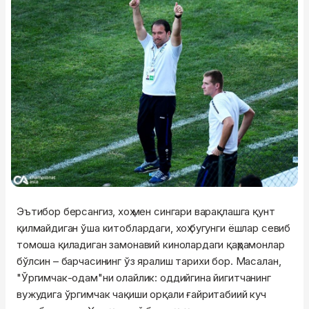
Эътибор берсангиз, хоҳ мен сингари варақлашга қунт
қилмайдиган ўша китоблардаги, хоҳ бугунги ёшлар севиб
томоша қиладиган замонавий кинолардаги қаҳрамонлар
бўлсин – барчасининг ўз яралиш тарихи бор. Масалан,
"Ўргимчак-одам"ни олайлик: оддийгина йигитчанинг
вужудига ўргимчак чақиши орқали ғайритабиий куч