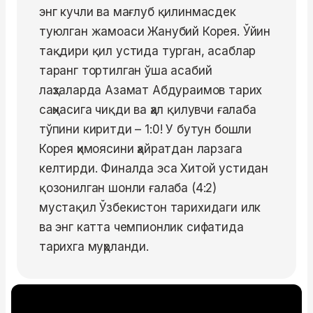
энг кучли ва мағлуб қилинмасдек
туюлган жамоаси Жанубий Корея. Ўйин
тақдири қил устида турган, асаблар
таранг тортилган ўша асабий
лаҳзаларда Азамат Абдураимов тарих
саҳнасига чиқди ва ҳал қилувчи ғалаба
тўпини киритди – 1:0! У бутун бошли
Корея ҳимоясини ҳайратдан ларзага
келтирди. Финалда эса Хитой устидан
қозонилган шонли ғалаба (4:2)
мустақил Ўзбекистон тарихидаги илк
ва энг катта чемпионлик сифатида
тарихга муҳрланди.