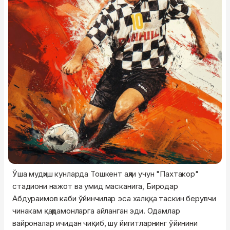
Ўша мудҳиш кунларда Тошкент аҳли учун "Пахтакор"
стадиони нажот ва умид масканига, Биродар
Абдураимов каби ўйинчилар эса халққа таскин берувчи
чинакам қаҳрамонларга айланган эди. Одамлар
вайроналар ичидан чиқиб, шу йигитларнинг ўйинини