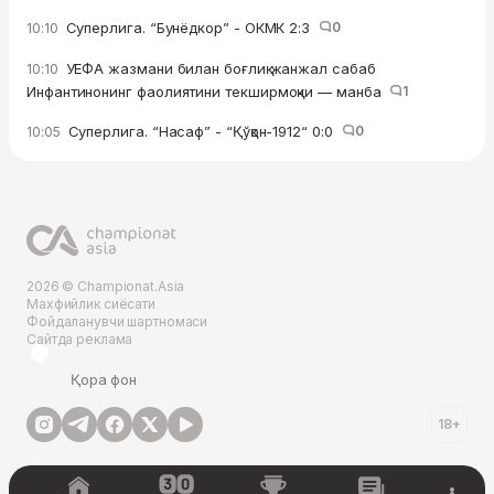
Суперлига. “Бунёдкор” - ОКМК 2:3
0
10:10
УЕФА жазмани билан боғлиқ жанжал сабаб
10:10
Инфантинонинг фаолиятини текширмоқчи — манба
1
Суперлига. “Насаф” - “Қўқон-1912“ 0:0
0
10:05
2026 © Championat.Asia
Махфийлик сиёсати
Фойдаланувчи шартномаси
Сайтда реклама
Қора фон
18+