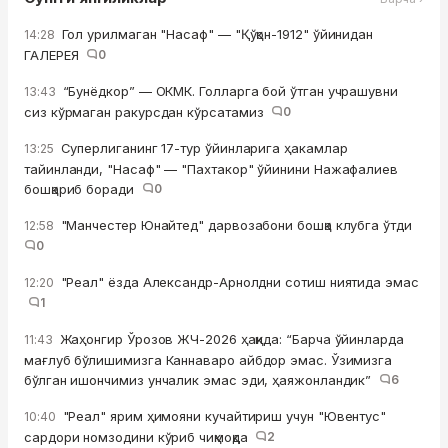
Гол урилмаган "Насаф" — "Қўқон-1912" ўйинидан
14:28
ГАЛЕРЕЯ
0
“Бунёдкор” — ОКМК. Голларга бой ўтган учрашувни
13:43
сиз кўрмаган ракурсдан кўрсатамиз
0
Суперлиганинг 17-тур ўйинларига ҳакамлар
13:25
тайинланди, "Насаф" — "Пахтакор" ўйинини Нажафалиев
бошқариб боради
0
"Манчестер Юнайтед" дарвозабони бошқа клубга ўтди
12:58
0
"Реал" ёзда Александр-Арнолдни сотиш ниятида эмас
12:20
1
Жаҳонгир Ўрозов ЖЧ-2026 ҳақида: “Барча ўйинларда
11:43
мағлуб бўлишимизга Каннаваро айбдор эмас. Ўзимизга
бўлган ишончимиз унчалик эмас эди, ҳаяжонландик”
6
"Реал" ярим ҳимояни кучайтириш учун "Ювентус"
10:40
сардори номзодини кўриб чиқмоқда
2