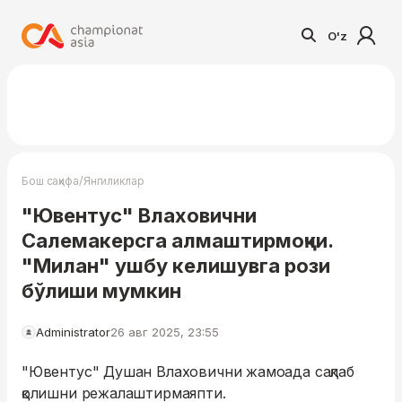
O'z
/
Бош саҳифа
Янгиликлар
"Ювентус" Влаховични
Салемакерсга алмаштирмоқчи.
"Милан" ушбу келишувга рози
бўлиши мумкин
Administrator
26 авг 2025, 23:55
"Ювентус" Душан Влаховични жамоада сақлаб
қолишни режалаштирмаяпти.