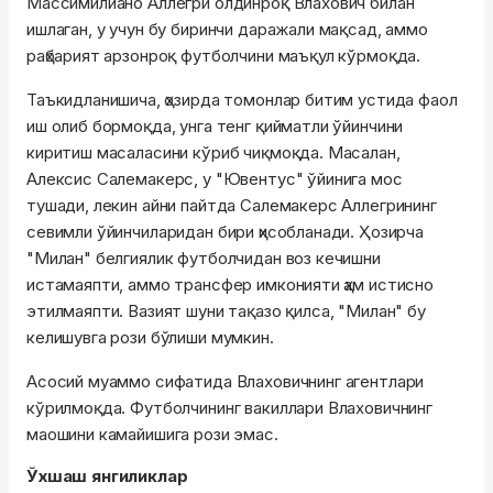
Массимилиано Аллегри олдинроқ Влахович билан
ишлаган, у учун бу биринчи даражали мақсад, аммо
раҳбарият арзонроқ футболчини маъқул кўрмоқда.
Taъкидланишича, ҳозирда томонлар битим устида фаол
иш олиб бормоқда, унга тенг қийматли ўйинчини
киритиш масаласини кўриб чиқмоқда. Масалан,
Алексис Салемакерс, у "Ювентус" ўйинига мос
тушади, лекин айни пайтда Салемакерс Аллегрининг
севимли ўйинчиларидан бири ҳисобланади. Ҳозирча
"Милан" белгиялик футболчидан воз кечишни
истамаяпти, аммо трансфер имконияти ҳам истисно
этилмаяпти. Вазият шуни тақазо қилса, "Милан" бу
келишувга рози бўлиши мумкин.
Асосий муаммо сифатида Влаховичнинг агентлари
кўрилмоқда. Футболчининг вакиллари Влаховичнинг
маошини камайишига рози эмас.
Ўхшаш янгиликлар