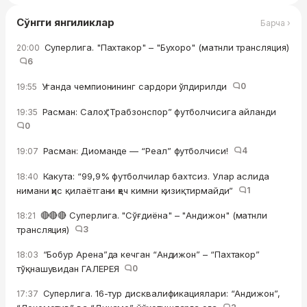
Сўнгги янгиликлар
Барча ›
Суперлига. "Пахтакор" – "Бухоро" (матнли трансляция)
20:00
6
Уганда чемпионининг сардори ўлдирилди
0
19:55
Расман: Салоҳ “Трабзонспор” футболчисига айланди
19:35
0
Расман: Диоманде — “Реал” футболчиси!
4
19:07
Какута: “99,9% футболчилар бахтсиз. Улар аслида
18:40
нимани ҳис қилаётгани ҳеч кимни қизиқтирмайди”
1
🔴🔴🔴 Суперлига. "Сўғдиёна" – "Андижон" (матнли
18:21
трансляция)
3
“Бобур Арена”да кечган “Андижон” – “Пахтакор”
18:03
тўқнашувидан ГАЛЕРЕЯ
0
Суперлига. 16-тур дисквалификациялари: “Андижон”,
17:37