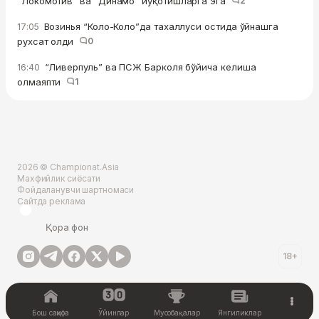
“Локомотив” ва “Динамо” йўқотишларга эга
2
Возинья “Коло-Коло”да тахаллуси остида ўйнашга
17:05
рухсат олди
0
“Ливерпуль” ва ПСЖ Барколя бўйича келиша
16:40
олмаяпти
1
2026 © Championat.Asia
Махфийлик сиёсати
Фойдаланувчи шартномаси
Сайтда реклама
Қора фон
18+
Бош саҳифа
Ўйинлар
Мусобақалар
Янгиликлар