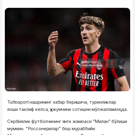
Tuttosport нашрининг хабар беришича, туринликлар
яхши таклиф келса, ҳужумчини сотишни мўлжалламоқда.
Сербиялик футболчининг янги жамоаси "Милан" бўлиши
мумкин. "Россонерилар" бош мураббийи