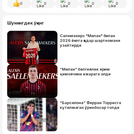
0
0
0
0
0
Шунингдек ўқинг
Салемакерс "Милан" билан
2026 йилга қадар шартномани
узайтирди
“Милан” белгиялик ярим
ҳимоячини ижарага олди
“Барселона” Ферран Торресга
кутилмаган ўринбосар топди