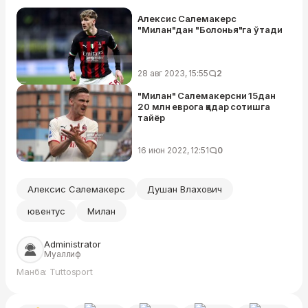
Алексис Салемакерс
"Милан"дан "Болонья"га ўтади
28 авг 2023, 15:55
2
"Милан" Салемакерсни 15дан
20 млн еврога қадар сотишга
тайёр
16 июн 2022, 12:51
0
Алексис Салемакерс
Душан Влахович
ювентус
Милан
Administrator
Муаллиф
Манба: Tuttosport