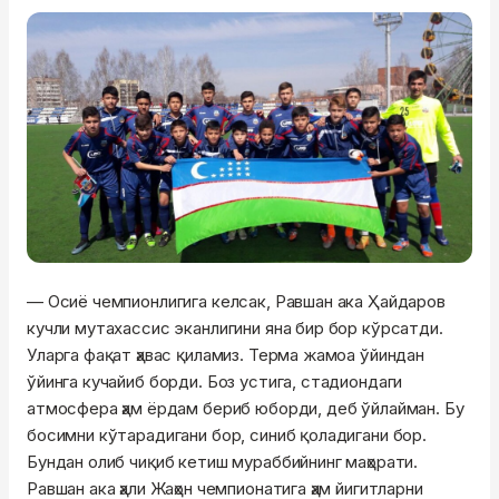
— Осиё чемпионлигига келсак, Равшан ака
Ҳайдаров
кучли мутахассис эканлигини яна бир бор кўрсатди.
Уларга фақат ҳавас қиламиз. Терма жамоа ўйиндан
ўйинга кучайиб борди. Боз устига, стадиондаги
атмосфера ҳам ёрдам бериб юборди, деб ўйлайман. Бу
босимни кўтарадигани бор, синиб қоладигани бор.
Бундан олиб чиқиб кетиш мураббийнинг маҳорати.
Равшан ака ҳали Жаҳон чемпионатига ҳам йигитларни