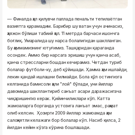
— Финалда ҳал
қилувчи
паллада пенальти тепилаётган
вазиятга қарамадим. Барибир шу ватан учун ачинасиз,
ҳаяжон бўлиши табиий ҳол. 11 метрда барчаси ишончга
боғлиқ.
Умаралида
шу нарса болалигидан шаклланган.
Бу ҳаммамизнинг ютуғимиз. Ташқаридан қараганда
осондек. Аммо бир нарсага эришиш учун қанча асаб,
қанча стрессларни бошдан кечирамиз. Четдан туриб
болалар футболи-ку, деб қўйишади. Ҳамма ҳам ишлайди,
лекин қандай ишлашни билмайди. Бола қўл остингизга
келганида бамисоли ҳали "лой" бўлади, уни йиллар
давомида шакллантириб санъат асари даражасигача
чиқаришингиз керак. Қийинчиликлари кўп. Катта
жамоаларга борганда устозига ланъат эмас, раҳмат
олиб
келсин
. Ҳозирги 2009 йиллар жамоамда ҳам
салоҳиятли келажаги бор болалар кўп. Насиб қилса, 2
йилдан кейин кўзга кўрина бошлашади.