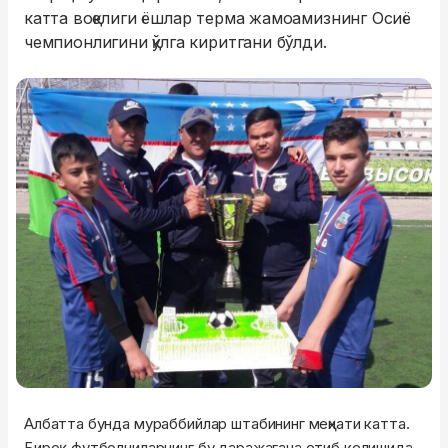
катта воқелиги ёшлар терма жамоамизнинг Осиё
чемпионлигини қўлга киритгани бўлди.
Албатта бунда мураббийлар штабининг меҳнати катта.
Бироқ футболчиларнинг бу даражагача етиб келишида