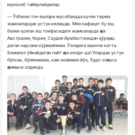
муносиб тайёрлайдилар.
— Ўзбекистон ёшлари мусобақада кучли терма
жамоалардан устун келишди. Мен нафақат бу ёш,
балки қолган ёш тоифасидаги жамоаларда ҳам
Австралия, Корея, Саудия Арабистонидан қўрқиш
деган нарсани кўрмаяпман. Ўзларига ишончи катта.
Бемалол ўйнайдиган пайт ҳам келди-
да
! Улардан устун
бўлсак,
бўляпмизки
, кам жойимиз йўқ. Худо хоҳласа
ҳаммаси олдинда.