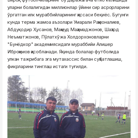
уларни болалигидан миллионлар ўйини сир асрорларини
ўргатган илк мураббийларининг ҳиссаси беқиёс. Бугунги
кунда терма жамоа аъзолари
Умарали
Раҳмоналиев
,
Абдуқодир
Ҳусанов
,
Маҳмуд
Маҳамаджонов
,
Шаҳзод
Неъматжонов
,
Пўлатхўжа
Холдорхоновларни
"Бунёдкор" академиясидаги мураббийи Алишер
Иброҳимов
ҳисобланади. Яқинда болалар футболида
улкан тажрибага эга мутахассис билан суҳбатлашиш,
фикрларини тинглаш истаги туғилди.