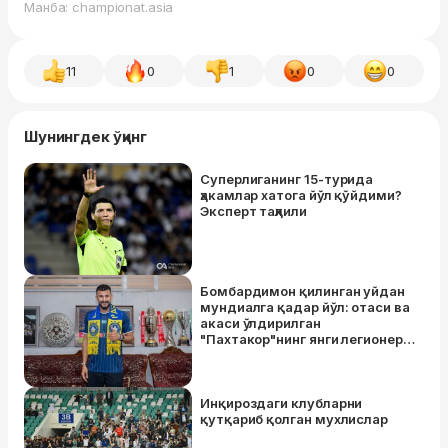
Манба: championat.asia
11
0
1
0
0
Шунингдек ўқинг
Суперлиганинг 15-турида
ҳакамлар хатога йўл қўйдими?
Эксперт таҳлили
Бомбардимон қилинган уйдан
мундиалга қадар йўл: отаси ва
акаси ўлдирилган
"Пахтакор"нинг янги легионери
билан яқиндан танишамиз
Инқироздаги клубларни
қутқариб қолган мухлислар