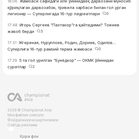
Жамоаси сафидаги илк ўйинидаёқ дарвозани муносиб
18:06
қўриқлаган дарвозабон, тривела зарбаси билан гол урган
легионер — Суперлигада 16-тур лауреатлари
0
Игорь Сергеев "Пахтакор"га қайтадими? Тожиев
17:48
жавоб берди
3
Жгереная, Нуруллоев, Родич, Дориев, Одилов…
17:31
Суперлига 16-тур рамзий терма жамоаси
0
5 та гол урилган "Бунёдкор" — ОКМК ўйинидан
17:29
суратлар
2
2026 © Championat.Asia
Махфийлик сиёсати
Фойдаланувчи шартномаси
Сайтда реклама
Қора фон