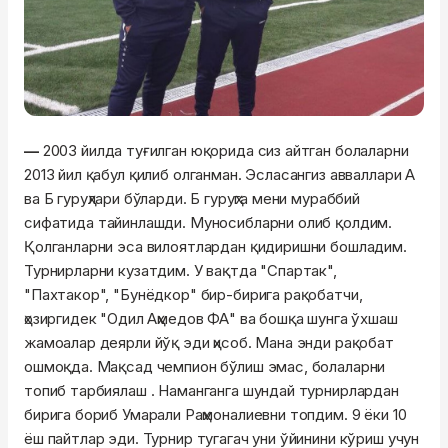
—
2003 йилда туғилган юқорида сиз айтган болаларни
2013 йил қабул қилиб олганман. Эсласангиз авваллари А
ва
Б
гуруҳлари бўларди.
Б
гуруҳга мени мураббий
сифатида
тайинлашди
. Муносибларни олиб қолдим.
Қолганларни эса вилоятлардан қидиришни бошладим.
Турнирларни кузатдим. У вақтда "Спартак",
"Пахтакор", "Бунёдкор" бир-бирига рақобатчи,
ҳозиргидек "Одил
Аҳмедов
ФА" ва бошқа шунга ўхшаш
жамоалар деярли йўқ эди ҳисоб. Мана энди рақобат
ошмоқда. Мақсад чемпион бўлиш эмас, болаларни
топиб тарбиялаш . Наманганга шундай турнирлардан
бирига бориб
Умарали
Раҳмоналиевни
топдим. 9 ёки 10
ёш пайтлар эди. Турнир
тугагач
уни ўйинини кўриш учун