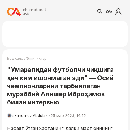
O'z
/
Бош саҳифа
Янгиликлар
"Умаралидан футболчи чиқишига
ҳеч ким ишонмаган эди" — Осиё
чемпионларини тарбиялаган
мураббий Алишер Иброҳимов
билан интервью
Iskandarov Abdulaziz
25 мар 2023, 14:52
Нафақат ўтган ҳафтанинг, балки март ойининг