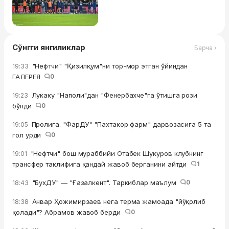
Сўнгги янгиликлар
Барча ›
"Нефтчи" "Қизилқум"ни тор-мор этган ўйиндан
19:33
ГАЛЕРЕЯ
0
Лукаку "Наполи"дан "Фенербахче"га ўтишга рози
19:23
бўлди
0
Пролига. "ФарДУ" "Пахтакор фарм" дарвозасига 5 та
19:05
гол урди
0
"Нефтчи" бош мураббийи Отабек Шукуров клубнинг
19:01
трансфер таклифига қандай жавоб берганини айтди
1
"БухДУ" — "Ғазалкент". Таркиблар маълум
0
18:43
Анвар Ҳожимирзаев нега терма жамоада "йўқолиб
18:38
қолади"? Абрамов жавоб берди
0