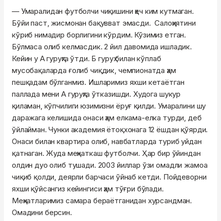
—
Умаралидан
футболчи чиқишини ҳеч ким кутмаган.
Бўйи паст, жисмонан бақувват
эмасди
. Салоҳиятини
кўриб нимадир борлигини кўрдим. Кўзимиз етган.
Бўлмаса олиб келмасдик. 2 йил давомида ишладик.
Кейин у А гуруҳга ўтди.
Б
гуруҳ билан кўплаб
мусобақаларда ғолиб чиқдик, чемпионатда ҳам
пешқадам бўлганмиз. Ишларимиз яхши кетаётган
паллада мени А гуруҳга ўтказишди. Худога шукур
қиламан, кўпчилиги юзимизни ёруғ қилди.
Умаралини
шу
даражага келишида онаси ҳам
елкама
-елка турди, деб
ўйлайман. Чунки академия ётоқхонага 12 ёшдан
қўярди
.
Онаси билан квартира олиб, навбатларда туриб уйдан
қатнаган. Жуда меҳнаткаш футболчи. Ҳар бир ўйиндан
олдин дуо олиб тушади. 2003 йиллар ўзи омадли жамоа
чиқиб қолди, деярли барчаси ўйнаб кетди. Пойдеворни
яхши қўйсангиз кейингиси ҳам тўғри бўлади.
Меҳнатларимиз самара
бераётганидан
хурсандман.
Омадини
берсин
.