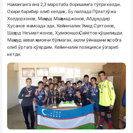
Наманганга яна 2,3 маротаба боришимга тўғри келди.
Охири барибир олиб келдик. Бу паллада
Пўлатхўжа
Холдорхонов
,
Маҳмуд
Маҳамаджонов, Абдуқодир
Ҳусанов жамоада эди. Кейинчалик Умид
Султонов
,
Шаҳзод
Неъматжонов
,
Ҳумоюншоҳ
Сайётов
қўшилишди.
Маҳмуд
аввал ҳимоячи бўлмаган, ақлли ўйнашини ҳисобга
олиб ўртага
қўярдим
. Кейинчалик позицияси ўзгариб
кетди.