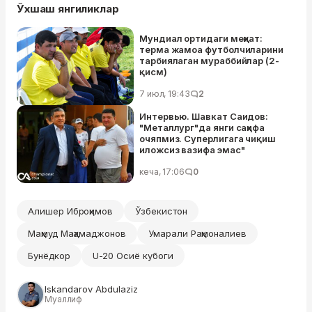
Ўхшаш янгиликлар
Мундиал ортидаги меҳнат:
терма жамоа футболчиларини
тарбиялаган мураббийлар (2-
қисм)
7 июл, 19:43
2
Интервью. Шавкат Саидов:
"Металлург"да янги саҳифа
очяпмиз. Суперлигага чиқиш
иложсиз вазифа эмас"
кеча, 17:06
0
Алишер Иброҳимов
Ўзбекистон
Маҳмуд Маҳамаджонов
Умарали Раҳмоналиев
Бунёдкор
U-20 Осиё кубоги
Iskandarov Abdulaziz
Муаллиф