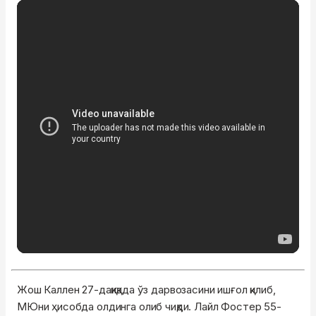
Жош Каллен 27-дақиқада ўз дарвозасини ишғол қилиб,
МЮни ҳисобда олдинга олиб чиқди. Лайл Фостер 55-