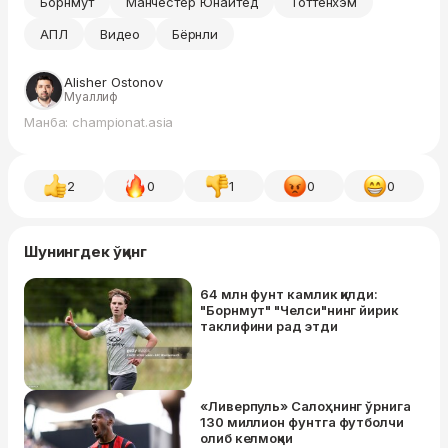
Борнмут
Манчестер Юнайтед
Тоттенхэм
АПЛ
Видео
Бёрнли
Alisher Ostonov
Муаллиф
Манба: championat.asia
2
0
1
0
0
Шунингдек ўқинг
64 млн фунт камлик қилди:
"Борнмут" "Челси"нинг йирик
таклифини рад этди
«Ливерпуль» Салоҳнинг ўрнига
130 миллион фунтга футболчи
олиб келмоқчи