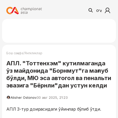
O'z
/
Бош саҳифа
Янгиликлар
АПЛ. "Тоттенхэм" кутилмаганда
ўз майдонида "Борнмут"га мағлуб
бўлди, МЮ эса автогол ва пенальти
эвазига "Бёрнли"дан устун келди
Alisher Ostonov
30 авг 2025, 21:23
АПЛ 3-тур доирасидаги ўйинлар бўлиб ўтди.