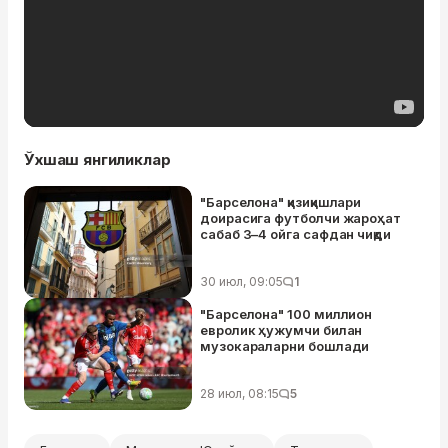
Ўхшаш янгиликлар
"Барселона" қизиқишлари
доирасига футболчи жароҳат
сабаб 3–4 ойга сафдан чиқди
30 июл, 09:05
1
"Барселона" 100 миллион
евролик ҳужумчи билан
музокараларни бошлади
28 июл, 08:15
5