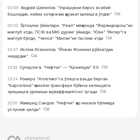
Андрей Шипилов: "Учрашувни бироз асабий
00:09
бошладик, кейин хотиржам ҳаракат қилишга ўтдик"
0
Ўртоқлик ўйинлари. "Реал" меҳмонда "Ференцварош"ни
00:02
мағлуб этди, ПСЖ ва МЮ дуранг ўйнади, "Юве" "Интер"га
мағлуб бўлди, "Челси" "Милан"ни таслим этди
0
Ислом Исмоилов: "Йован Жокични рўйхатдан
23:47
чиқардик"
4
Суперлига. "Нефтчи" — "Қизилқум" 5:0
0
23:25
Ромеро "Атлетико"га ўтишга ваъда берган.
23:24
"Барселона" ҳимоячи трансфери бўйича келишувга
эришишга уриниши муваффақиятсиз тугади
0
Жамшид Саидов: "Нефтчи" ҳар иккала бўлимда
22:50
устунлик қилди"
0