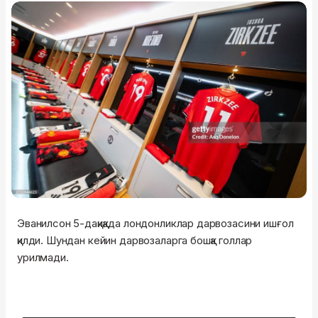
Эванилсон 5-дақиқада лондонликлар дарвозасини ишғол
қилди. Шундан кейин дарвозаларга бошқа голлар
урилмади.