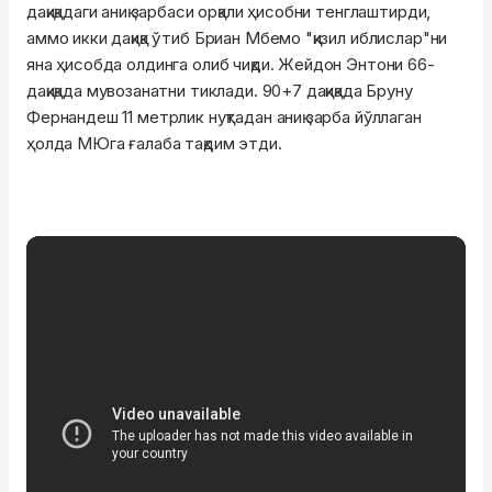
дақиқадаги аниқ зарбаси орқали ҳисобни тенглаштирди,
аммо икки дақиқа ўтиб Бриан Мбемо "қизил иблислар"ни
яна ҳисобда олдинга олиб чиқди. Жейдон Энтони 66-
дақиқада мувозанатни тиклади. 90+7 дақиқада Бруну
Фернандеш 11 метрлик нуқтадан аниқ зарба йўллаган
ҳолда МЮга ғалаба тақдим этди.