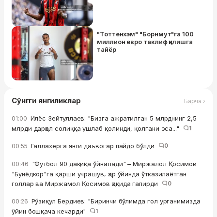
"Тоттенхэм" "Борнмут"га 100
миллион евро таклиф қилишга
тайёр
Сўнгги янгиликлар
Барча ›
Илёс Зейтуллаев: "Бизга ажратилган 5 млрднинг 2,5
01:00
млрди дарҳол солиққа ушлаб қолинди, қолгани эса..."
1
Галлахерга янги даъвогар пайдо бўлди
0
00:55
"Футбол 90 дақиқа ўйналади" – Миржалол Қосимов
00:46
"Бунёдкор"га қарши учрашув, ҳар ўйинда ўтказилаётган
голлар ва Миржамол Қосимов ҳақида гапирди
0
Рўзиқул Бердиев: "Биринчи бўлимда гол урганимизда
00:26
ўйин бошқача кечарди"
1