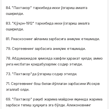
84. "Пахтакор" таркибида икки ўзгариш амалга
оширилди.
83. "Қўқон-1912" таркибида икки ўзгариш амалга
оширилди.
81. Риаскоснинг айланма зарбасига аниқлик етишмади.
79. Сергеевнинг зарбасига аниқлик етишмади.
78. Абдумажидов ҳимояда хавфли ҳаракат қилди, аммо
унга нисбатан қоидабузарлик содир этилди.
73. "Пахтакор"да ўзгариш содир этилди.
71. Сергеевнинг бош билан йўллаган зарбасини Исоқов
эгаллаб олди.
69. "Пахтакор" рақиб жарима майдони яқинида жарима
зарбаси тепиш ҳуқуқига эга бўлди. Алижоновнинг