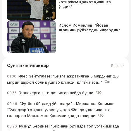
хотиржам ҳаракат қилишга
ўтдик"
Ислом Исмоилов: "Йован
Жокични рўйхатдан чиқардик"
Сўнгги янгиликлар
Барча ›
Илёс Зейтуллаев: "Бизга ажратилган 5 млрднинг 2,5
01:00
млрди дарҳол солиққа ушлаб қолинди, қолгани эса..."
0
Галлахерга янги даъвогар пайдо бўлди
0
00:55
"Футбол 90 дақиқа ўйналади" – Миржалол Қосимов
00:46
"Бунёдкор"га қарши учрашув, ҳар ўйинда ўтказилаётган
голлар ва Миржамол Қосимов ҳақида гапирди
0
Рўзиқул Бердиев: "Биринчи бўлимда гол урганимизда
00:26