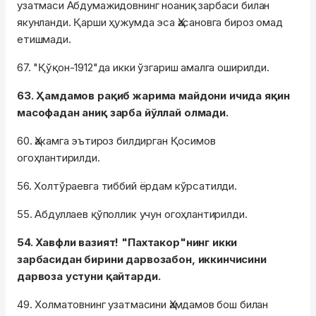
узатмаси Абдумажидовнинг ноаниқ зарбаси билан
якунланди. Қарши ҳужумда эса Ҳасановга бироз омад
етишмади.
67. "Қўқон-1912"да икки ўзгариш амалга оширилди.
63. Ҳамдамов рақиб жарима майдони ичида яқин
масофадан аниқ зарба йўллай олмади.
60. Ҳакамга эътироз билдирган Қосимов
огоҳлантирилди.
56. Холтўраевга тиббий ёрдам кўрсатилди.
55. Абдуллаев қўполлик учун огоҳлантирилди.
54. Хавфли вазият! "Пахтакор"нинг икки
зарбасидан бирини дарвозабон, иккинчисини
дарвоза устуни қайтарди.
49. Холматовнинг узатмасини Ҳамдамов бош билан