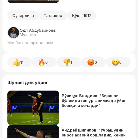
Суперлига
Пахтакор
Қўқон-1912
Оқил Абдубарноев
Муаллиф
Манба: championat.asia
11
0
1
0
0
Шунингдек ўқинг
Рўзиқул Бердиев: "Биринчи
бўлимда гол урганимизда ўйин
бошқача кечарди"
Андрей Шипилов: "Учрашувни
бироз асабий бошладик, кейин