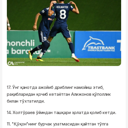
17. Ўнг қанотда ажойиб дриблинг намойиш этиб,
рақибларидан қочиб кетаётган Алижонов қўполлик
билан тўхтатилди.
14. Холтўраев ўйиндан ташқари ҳолатда қолиб кетди.
11. "Қўқон"нинг бурчак узатмасидан қайтган тўпга