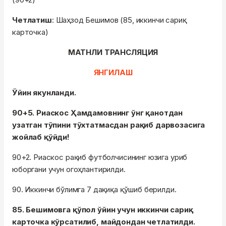
Четлатиш
: Шаҳзод Бешимов (85, иккинчи сариқ
карточка)
МАТНЛИ ТРАНСЛЯЦИЯ
ЯНГИЛАШ
Ўйин якунланди.
90+5. Риаскос Ҳамдамовнинг ўнг қанотдан
узатган тўпини тўхтатмасдан рақиб дарвозасига
жойлаб қўйди!
90+2. Риаскос рақиб футболчисининг юзига уриб
юборгани учун огоҳлантирилди.
90. Иккинчи бўлимга 7 дақиқа қўшиб берилди.
85. Бешимовга қўпол ўйин учун иккинчи сариқ
карточка кўрсатилиб, майдондан четлатилди.