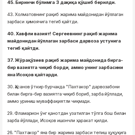
45. Биринчи бўлимга 3 дақиқа қўшиб берилди.
43. Холматовнинг рақиб жарима майдонидан йўллаган
зарбаси ҳимоячига тегиб қайтди.
40. Хавфли вазият! Сергеевнинг рақиб жарима
майдонидан йўллаган зарбаси дарвоза устунига
тегиб қайтди.
37. Жўрақўзиев рақиб жарима майдонида бирга-
бир вазиятга чиқиб борди, аммо унинг зарбасини
яна Исоқов қайтарди.
30. Ҳасанов ўткир бурчакда "Пахтакор" дарвозабони
билан бирга-бир вазиятга чиқиб бориб, зарба йўллади,
аммо уриниш муваффақиятли чиқмади.
29. Фламарион ўнг қанотдан узатилган тўпга бош билан
зарба йўллади, Исоқов ишончли ҳаракат қилди.
26. "Пахтакор" яна бир жарима зарбаси тепиш ҳуқуқига