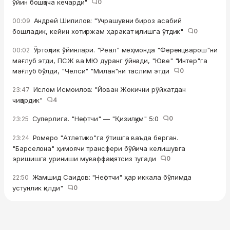
ўйин бошқача кечарди"
0
Андрей Шипилов: "Учрашувни бироз асабий
00:09
бошладик, кейин хотиржам ҳаракат қилишга ўтдик"
0
Ўртоқлик ўйинлари. "Реал" меҳмонда "Ференцварош"ни
00:02
мағлуб этди, ПСЖ ва МЮ дуранг ўйнади, "Юве" "Интер"га
мағлуб бўлди, "Челси" "Милан"ни таслим этди
0
Ислом Исмоилов: "Йован Жокични рўйхатдан
23:47
чиқардик"
4
Суперлига. "Нефтчи" — "Қизилқум" 5:0
0
23:25
Ромеро "Атлетико"га ўтишга ваъда берган.
23:24
"Барселона" ҳимоячи трансфери бўйича келишувга
эришишга уриниши муваффақиятсиз тугади
0
Жамшид Саидов: "Нефтчи" ҳар иккала бўлимда
22:50
устунлик қилди"
0