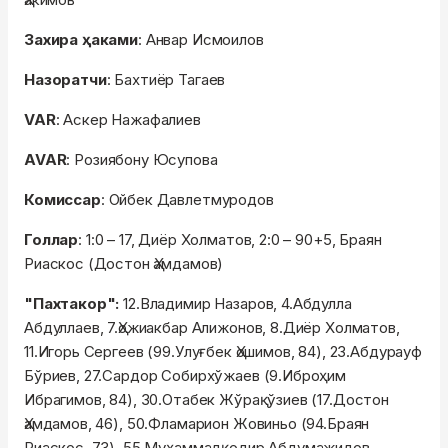
Захира ҳаками
: Анвар Исмоилов
Назоратчи
: Бахтиёр Тагаев
VAR
: Аскер Нажафалиев
AVAR
: Розиябону Юсупова
Комиссар
: Ойбек Давлетмуродов
Голлар
: 1:0 – 17, Диёр Холматов, 2:0 – 90+5, Браян
Риаскос (Достон Ҳамдамов)
"Пахтакор":
12.Владимир Назаров, 4.Абдулла
Абдуллаев, 7.Ҳожиакбар Алижонов, 8.Диёр Холматов,
11.Игорь Сергеев (99.Улуғбек Ҳошимов, 84), 23.Абдурауф
Бўриев, 27.Сардор Собирхўжаев (9.Иброҳим
Ибрагимов, 84), 30.Отабек Жўрақўзиев (17.Достон
Ҳамдамов, 46), 50.Фламарион Жовиньо (94.Браян
Риаскос, 73), 55.Муҳаммадқодир Абдумажидов