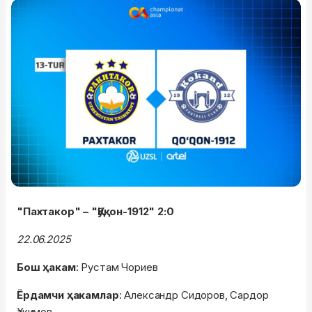
"Пахтакор" – "Қўқон-1912" 2:0
22.06.2025
Бош ҳакам
: Рустам Чориев
Ёрдамчи ҳакамлар
: Александр Сидоров, Сардор
Ҳакимов