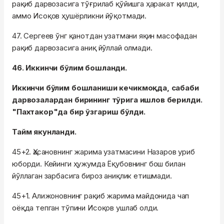
рақиб дарвозасига тўғрилаб қўйишга ҳаракат қилди,
аммо Исоқов ҳушёрликни йўқотмади.
47. Сергеев ўнг қанотдан узатмани яқин масофадан
рақиб дарвозасига аниқ йўллай олмади.
46. Иккинчи бўлим бошланди.
Иккинчи бўлим бошланиши кечикмоқда, сабаби
дарвозалардан бирининг тўрига ишлов берилди.
"Пахтакор"да бир ўзгариш бўлди.
Тайм якунланди.
45+2. Ҳасановнинг жарима узатмасини Назаров уриб
юборди. Кейинги ҳужумда Ёқубовнинг бош билан
йўллаган зарбасига бироз аниқлик етишмади.
45+1. Алижоновнинг рақиб жарима майдонида чап
оёқда тепган тўпини Исоқов ушлаб олди.