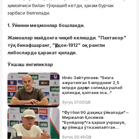
ҳимоячиси билан тўқнашиб кетди, ҳакам бурчак
зарбаси белгилади.
1. Ўйинни меҳмонлар бошланди.
Жамоалар майдонга чиқиб келишди. "Пахтакор"
тўқ бинафшаранг, "Қўқон-1912" оқ рангли
либосларда ҳаракат қилади.
Ўхшаш янгиликлар
Илёс Зейтуллаев: "Бизга
ажратилган 5 млрднинг 2,5
млрди дарҳол солиққа ушлаб
қолинди, қолгани эса..."
бугун, 01:00
0
"Футбол 90 дақиқа ўйналади" –
Миржалол Қосимов
"Бунёдкор"га қарши учрашув,
ҳар ўйинда ўтказилаётган
голлар ва Миржамол Қосимов
ҳақида гапирди
бугун, 00:46
0