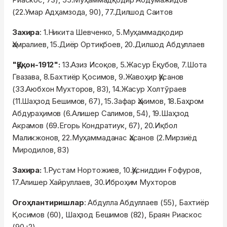
(22.Умар Адҳамзода, 90), 77.Дилшод Саитов
Захира
: 1.Никита Шевченко, 5.Муҳаммадқодир
Ҳамралиев, 15.Диёр Ортиқбоев, 20.Дилшод Абдуллаев
"Қўқон-1912":
13.Азиз Исоқов, 5.Жасур Ёқубов, 7.Шота
Гвазава, 8.Бахтиёр Қосимов, 9.Жавоҳир Ҳусанов
(33.Аюбхон Мухторов, 83), 14.Жасур Холтўраев
(11.Шаҳзод Бешимов, 67), 15.Зафар Ҳакимов, 18.Баҳром
Абдураҳимов (6.Алишер Салимов, 54), 19.Шаҳзод
Акрамов (69.Егорь Кондратиук, 67), 20.Иқбол
Маликжонов, 22.Муҳаммаданас Ҳасанов (2.Мирзиёд
Миродилов, 83)
Захира:
1.Рустам Нортожиев, 10.Ҳусниддин Ғофуров,
17.Алишер Хайруллаев, 30.Иброҳим Мухторов
Огоҳлантиришлар
: Абдулла Абдуллаев (55), Бахтиёр
Қосимов (60), Шаҳзод Бешимов (82), Браян Риаскос
(90+2)