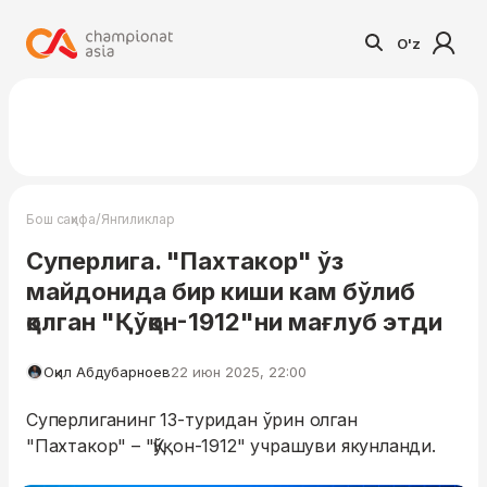
O'z
/
Бош саҳифа
Янгиликлар
Суперлига. "Пахтакор" ўз
майдонида бир киши кам бўлиб
қолган "Қўқон-1912"ни мағлуб этди
Оқил Абдубарноев
22 июн 2025, 22:00
Суперлиганинг 13-туридан ўрин олган
"Пахтакор" – "Қўқон-1912" учрашуви якунланди.