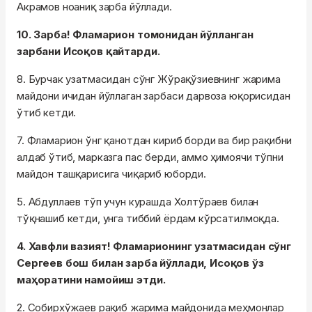
Акрамов ноаниқ зарба йўллади.
10. Зарба! Фламарион томонидан йўлланган
зарбани Исоқов қайтарди.
8. Бурчак узатмасидан сўнг Жўрақўзиевнинг жарима
майдони ичидан йўллаган зарбаси дарвоза юқорисидан
ўтиб кетди.
7. Фламарион ўнг қанотдан кириб борди ва бир рақибни
алдаб ўтиб, марказга пас берди, аммо ҳимоячи тўпни
майдон ташқарисига чиқариб юборди.
5. Абдуллаев тўп учун курашда Холтўраев билан
тўқнашиб кетди, унга тиббий ёрдам кўрсатилмоқда.
4. Хавфли вазият! Фламарионинг узатмасидан сўнг
Сергеев бош билан зарба йўллади, Исоқов ўз
маҳоратини намойиш этди.
2. Собирхўжаев рақиб жарима майдонида меҳмонлар