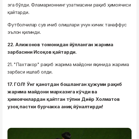
эга бўлди. Фламарионнинг узатмасини рақиб ҳимоячиси
қайтарди.
Футболчилар сув ичиб олишлари учун кичик танаффус
эълон қилинди.
22. Алижонов томонидан йўлланган жарима
зарбасини Исоқов қайтарди.
21. "Пахтакор" рақиб жарима майдони яқинида жарима
зарбаси ишлаб олди.
17. ГОЛ! Ўнг қанотдан бошланган ҳужуми рақиб
жарима майдони марказига кўчди ва
ҳимоячилардан қайтган тўпни Диёр Холматов
узоқ пастки бурчакка аниқ йўналтирди!