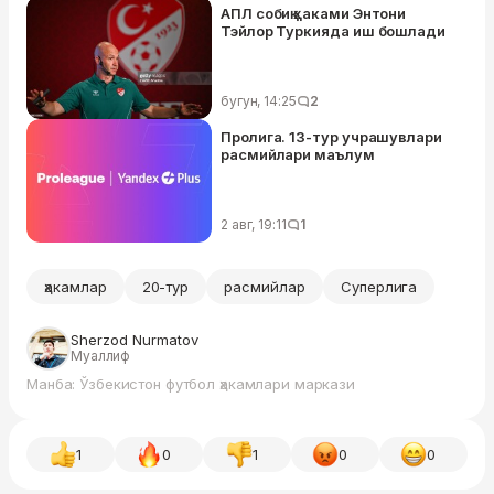
АПЛ собиқ ҳаками Энтони
Тэйлор Туркияда иш бошлади
бугун, 14:25
2
Пролига. 13-тур учрашувлари
расмийлари маълум
2 авг, 19:11
1
ҳакамлар
20-тур
расмийлар
Суперлига
Sherzod Nurmatov
Муаллиф
Манба: Ўзбекистон футбол ҳакамлари маркази
1
0
1
0
0