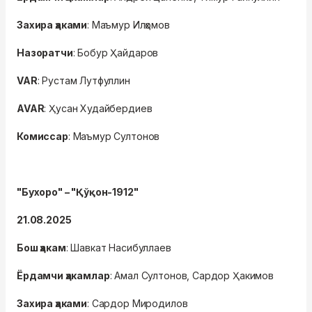
Захира
ҳаками
: Маъмур Илҳомов
Назоратчи
: Бобур Ҳайдаров
VAR
: Рустам Лутфуллин
AVAR
: Ҳусан Худайбердиев
Комиссар
: Маъмур Султонов
"Бухоро" – "Қўқон-1912"
21.08.2025
Бош ҳакам
: Шавкат Насибуллаев
Ёрдамчи ҳакамлар
: Амал Султонов, Сардор Ҳакимов
Захира ҳаками
: Сардор Миродилов