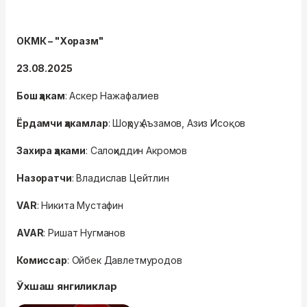
ОКМК – "Хоразм"
23.08.2025
Бош ҳакам
: Аскер Нажафалиев
Ёрдамчи ҳакамлар
: Шоҳруҳ Аъзамов, Азиз Исоқов
Захира ҳаками
: Салоҳиддин Акромов
Назоратчи
: Владислав Цейтлин
VAR
: Никита Мустафин
AVAR
: Ришат Нугманов
Комиссар
: Ойбек Давлетмуродов
Ўхшаш янгиликлар