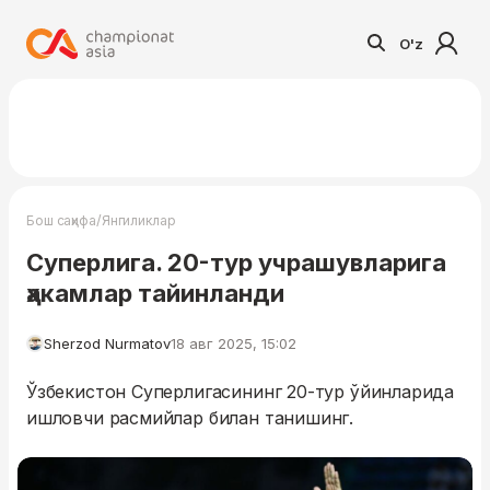
O'z
/
Бош саҳифа
Янгиликлар
Суперлига. 20-тур учрашувларига
ҳакамлар тайинланди
Sherzod Nurmatov
18 авг 2025, 15:02
Ўзбекистон Суперлигасининг 20-тур ўйинларида
ишловчи расмийлар билан танишинг.