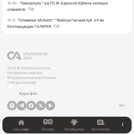
“Ливерпуль” ва ПСЖ Барколя бўйича келиша
16:40
олмаяпти
0
"Олимпик МобиУз" "Жайхун"ни мағлуб этган
16:12
беллашувдан ГАЛЕРЕЯ
0
2026 © Championat.Asia
Махфийлик сиёсати
Фойдаланувчи шартномаси
Сайтда реклама
Қора фон
18+
Бош саҳифа
Ўйинлар
Мусобақалар
Янгиликлар