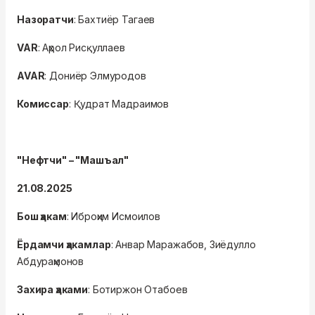
Назоратчи
: Бахтиёр Тагаев
VAR
: Аҳрол Рисқуллаев
AVAR
: Дониёр Элмуродов
Комиссар
: Қудрат Мадраимов
"Нефтчи" – "Машъал"
21.08.2025
Бош ҳакам
: Иброҳим Исмоилов
Ёрдамчи ҳакамлар
: Анвар Маражабов, Зиёдулло
Абдураҳмонов
Захира ҳаками
: Ботиржон Отабоев