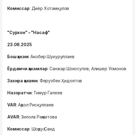
Комиссар
: Диёр Хотамқулов
"Сурхон" – "Насаф"
23.08.2025
Бош ҳакам
: Акобир Шукуруллаев
Ёрдамчи ҳакамлар
: Санжар Шоюсупов, Алишер Усмонов
Захира ҳаками
: Ферузбек Ҳидоятов
Назоратчи
: Тимур Галеев
VAR
: Аҳрол Рисқуллаев
AVAR
: Зилола Раҳматова
Комиссар
: Шоҳруҳ Саид