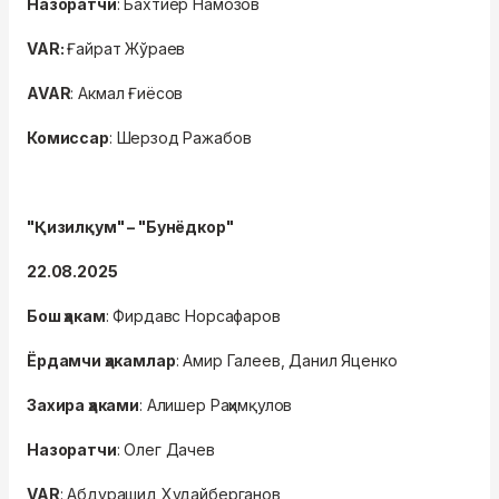
Назоратчи
: Бахтиёр Намозов
VAR
:
Ғайрат Жўраев
AVAR
: Акмал Ғиёсов
Комиссар
: Шерзод Ражабов
"Қизилқум" – "Бунёдкор"
22.08.2025
Бош ҳакам
: Фирдавс Норсафаров
Ёрдамчи ҳакамлар
: Амир Галеев, Данил Яценко
Захира ҳаками
: Алишер Раҳимқулов
Назоратчи
: Олег Дачев
VAR
: Абдурашид Худайберганов