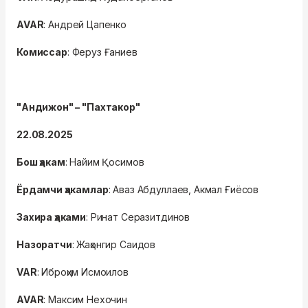
AVAR
: Андрей Цапенко
Комиссар
: Феруз Ғаниев
"Андижон" – "Пахтакор"
22.08.2025
Бош ҳакам
: Найим Қосимов
Ёрдамчи ҳакамлар
: Аваз Абдуллаев, Акмал Ғиёсов
Захира ҳаками
: Ринат Серазитдинов
Назоратчи
: Жаҳонгир Саидов
VAR
: Иброҳим Исмоилов
AVAR
: Максим Нехочин