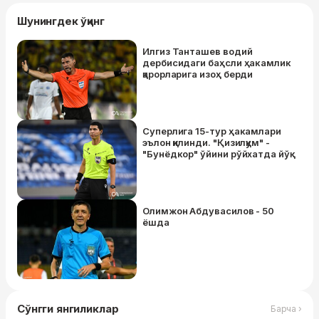
Шунингдек ўқинг
Илгиз Танташев водий
дербисидаги баҳсли ҳакамлик
қарорларига изоҳ берди
Суперлига 15-тур ҳакамлари
эълон қилинди. "Қизилқум" -
"Бунёдкор" ўйини рўйхатда йўқ
Олимжон Абдувасилов - 50
ёшда
Сўнгги янгиликлар
Барча ›