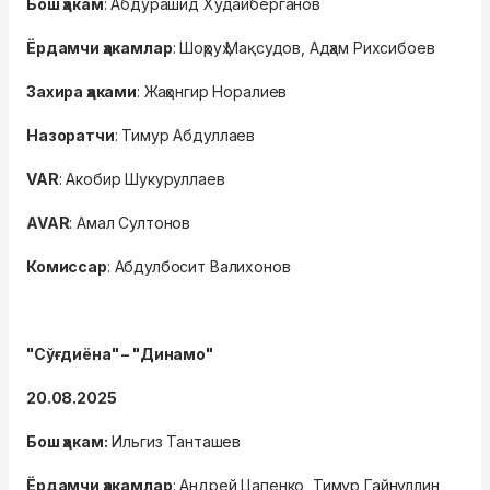
Бош ҳакам
: Абдурашид Худайберганов
Ёрдамчи ҳакамлар
: Шоҳруҳ Мақсудов, Адҳам Рихсибоев
Захира ҳаками
: Жаҳонгир Норалиев
Назоратчи
: Тимур Абдуллаев
VAR
: Акобир Шукуруллаев
AVAR
: Амал Султонов
Комиссар
: Абдулбосит Валихонов
"Сўғдиёна" – "Динамо"
20.08.2025
Бош ҳакам:
Ильгиз Танташев
Ёрдамчи ҳакамлар
: Андрей Цапенко, Тимур Гайнуллин