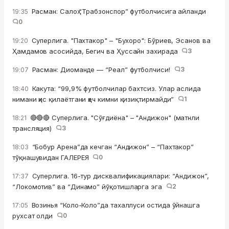
Расман: Салоҳ “Трабзонспор” футболчисига айланди
19:35
0
Суперлига. "Пахтакор" – "Бухоро": Бўриев, Эсанов ва
19:20
Ҳамдамов асосийда, Бегич ва Ҳуссайн захирада
3
Расман: Диоманде — “Реал” футболчиси!
3
19:07
Какута: “99,9% футболчилар бахтсиз. Улар аслида
18:40
нимани ҳис қилаётгани ҳеч кимни қизиқтирмайди”
1
🔴🔴🔴 Суперлига. "Сўғдиёна" – "Андижон" (матнли
18:21
трансляция)
3
“Бобур Арена”да кечган “Андижон” – “Пахтакор”
18:03
тўқнашувидан ГАЛЕРЕЯ
0
Суперлига. 16-тур дисквалификациялари: “Андижон”,
17:37
“Локомотив” ва “Динамо” йўқотишларга эга
2
Возинья “Коло-Коло”да тахаллуси остида ўйнашга
17:05
рухсат олди
0