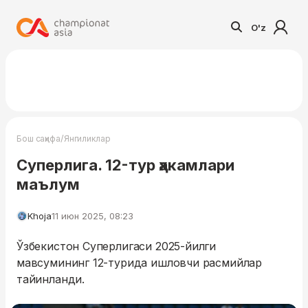
O'z
/
Бош саҳифа
Янгиликлар
Суперлига. 12-тур ҳакамлари
маълум
Khoja
11 июн 2025, 08:23
Ўзбекистон Суперлигаси 2025-йилги
мавсумининг 12-турида ишловчи расмийлар
тайинланди.