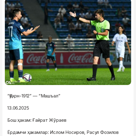
“Қўқон-1912” — “Машъал”
13.06.2025
Бош ҳакам: Ғайрат Жўраев
Ёрдамчи ҳакамлар: Ислом Носиров, Расул Фозилов