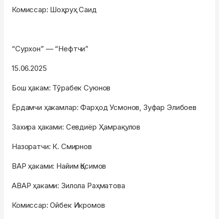
Комиссар: Шоҳруҳ Саид
“Сурхон” — “Нефтчи”
15.06.2025
Бош ҳакам: Тўрабек Суюнов
Ёрдамчи ҳакамлар: Фарҳод Усмонов, Зуфар Элибоев
Захира ҳаками: Севдиёр Ҳамрақулов
Назоратчи: К. Смирнов
ВАР ҳаками: Найим Қосимов
АВАР ҳаками: Зилола Раҳматова
Комиссар: Ойбек Икромов