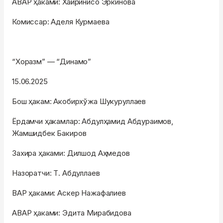
АВАР ҳаками: Хайринисо Эркинова
Комиссар: Аделя Курмаева
“Хоразм” — “Динамо”
15.06.2025
Бош ҳакам: Акобирхўжа Шукуруллаев
Ёрдамчи ҳакамлар: Абдулҳамид Абдураимов,
Жамшидбек Бакиров
Захира ҳаками: Дилшод Аҳмедов
Назоратчи: Т. Абдуллаев
ВАР ҳаками: Аскер Нажафалиев
АВАР ҳаками: Эдита Мирабидова