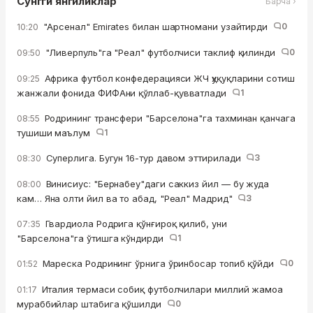
Сўнгги янгиликлар
Барча ›
"Арсенал" Emirates билан шартномани узайтирди
0
10:20
"Ливерпуль"га "Реал" футболчиси таклиф қилинди
0
09:50
Африка футбол конфедерацияси ЖЧ ҳуқуқларини сотиш
09:25
жанжали фонида ФИФАни қўллаб-қувватлади
1
Родрининг трансфери "Барселона"га тахминан қанчага
08:55
тушиши маълум
1
Суперлига. Бугун 16-тур давом эттирилади
3
08:30
Винисиус: "Бернабеу"даги саккиз йил — бу жуда
08:00
кам… Яна олти йил ва то абад, "Реал" Мадрид"
3
Гвардиола Родрига қўнғироқ қилиб, уни
07:35
"Барселона"га ўтишга кўндирди
1
Мареска Родрининг ўрнига ўринбосар топиб қўйди
0
01:52
Италия термаси собиқ футболчилари миллий жамоа
01:17
мураббийлар штабига қўшилди
0