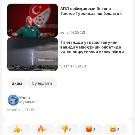
АПЛ собиқ ҳаками Энтони
Тэйлор Туркияда иш бошлади
кеча, 14:25
2
Таиландда ўтказилган ўйин
вақтида чақмоқ уриши оқибатида
24 ёшли футболчи ҳалок бўлди
5 авг, 17:59
0
ҳакам
Суперлига
Khoja
Муаллиф
Манба: UZFHM
3
0
2
0
0