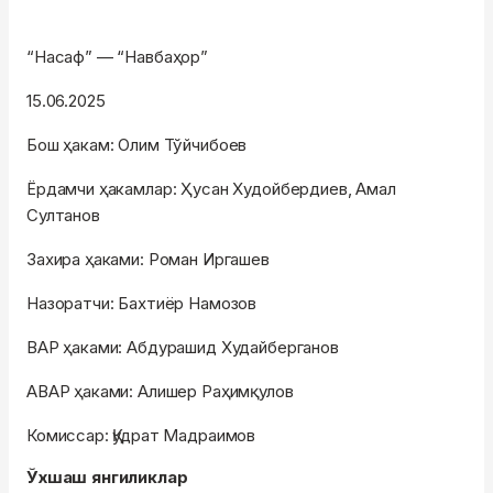
“Насаф” — “Навбаҳор”
15.06.2025
Бош ҳакам: Олим Тўйчибоев
Ёрдамчи ҳакамлар: Ҳусан Худойбердиев, Амал
Султанов
Захира ҳаками: Роман Иргашев
Назоратчи: Бахтиёр Намозов
ВАР ҳаками: Абдурашид Худайберганов
АВАР ҳаками: Алишер Раҳимқулов
Комиссар: Қудрат Мадраимов
Ўхшаш янгиликлар