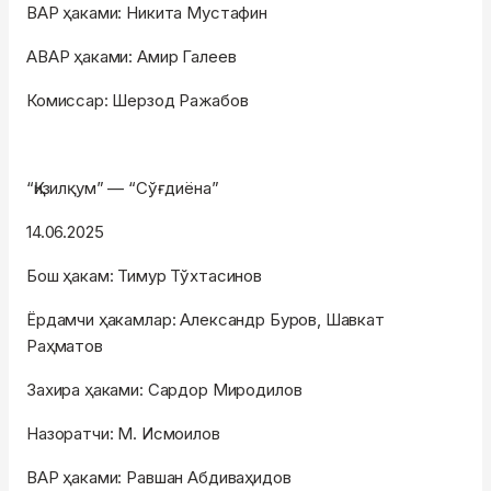
ВАР ҳаками: Никита Мустафин
АВАР ҳаками: Амир Галеев
Комиссар: Шерзод Ражабов
“Қизилқум” — “Сўғдиёна”
14.06.2025
Бош ҳакам: Тимур Тўхтасинов
Ёрдамчи ҳакамлар: Александр Буров, Шавкат
Раҳматов
Захира ҳаками: Сардор Миродилов
Назоратчи: М. Исмоилов
ВАР ҳаками: Равшан Абдиваҳидов