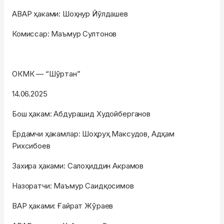
АВАР ҳаками: Шоҳнур Йўлдашев
Комиссар: Маъмур Султонов
ОКМК — “Шўртан”
14.06.2025
Бош ҳакам: Абдурашид Худойберганов
Ёрдамчи ҳакамлар: Шоҳруҳ Максудов, Адҳам
Рихсибоев
Захира ҳаками: Салоҳиддин Акрамов
Назоратчи: Маъмур Саидқосимов
ВАР ҳаками: Ғайрат Жўраев