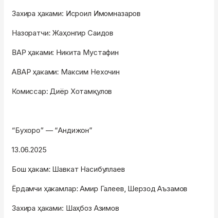
Захира ҳаками: Исроил Имомназаров
Назоратчи: Жаҳонгир Саидов
ВАР ҳаками: Никита Мустафин
АВАР ҳаками: Максим Нехочин
Комиссар: Диёр Хотамқулов
“Бухоро” — “Андижон”
13.06.2025
Бош ҳакам: Шавкат Насибуллаев
Ёрдамчи ҳакамлар: Амир Галеев, Шерзод Аъзамов
Захира ҳаками: Шаҳбоз Азимов