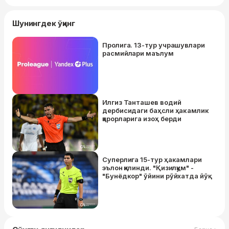
Шунингдек ўқинг
Пролига. 13-тур учрашувлари
расмийлари маълум
Илгиз Танташев водий
дербисидаги баҳсли ҳакамлик
қарорларига изоҳ берди
Суперлига 15-тур ҳакамлари
эълон қилинди. "Қизилқум" -
"Бунёдкор" ўйини рўйхатда йўқ