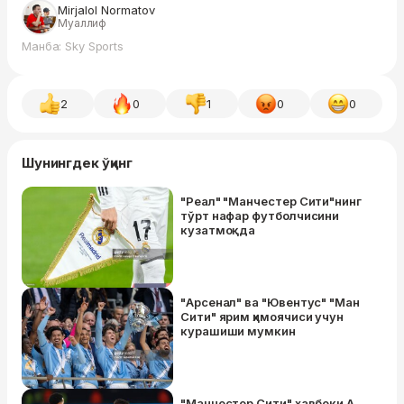
Mirjalol Normatov
Муаллиф
Манба: Sky Sports
2
0
1
0
0
Шунингдек ўқинг
"Реал" "Манчестер Сити"нинг
тўрт нафар футболчисини
кузатмоқда
"Арсенал" ва "Ювентус" "Ман
Сити" ярим ҳимоячиси учун
курашиши мумкин
"Манчестер Сити" хавбеки А