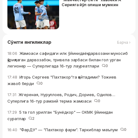
Серияга йўл олиши мумкин
Сўнгги янгиликлар
Барча ›
Жамоаси сафидаги илк ўйинидаёқ дарвозани муносиб
18:06
қўриқлаган дарвозабон, тривела зарбаси билан гол урган
легионер — Суперлигада 16-тур лауреатлари
0
Игорь Сергеев "Пахтакор"га қайтадими? Тожиев
17:48
жавоб берди
0
Жгереная, Нуруллоев, Родич, Дориев, Одилов…
17:31
Суперлига 16-тур рамзий терма жамоаси
0
5 та гол урилган "Бунёдкор" — ОКМК ўйинидан
17:29
суратлар
2
"ФарДУ" — "Пахтакор фарм". Таркиблар маълум
0
16:40