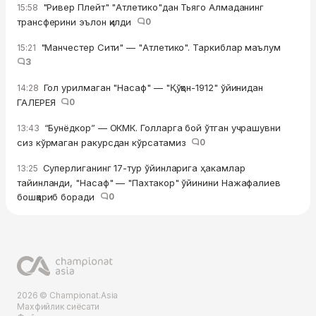
"Ривер Плейт" "Атлетико"дан Тьяго Алмаданинг
15:58
трансферини эълон қилди
0
"Манчестер Сити" — "Атлетико". Таркиблар маълум
15:21
3
Гол урилмаган "Насаф" — "Қўқон-1912" ўйинидан
14:28
ГАЛЕРЕЯ
0
“Бунёдкор” — ОКМК. Голларга бой ўтган учрашувни
13:43
сиз кўрмаган ракурсдан кўрсатамиз
0
Суперлиганинг 17-тур ўйинларига ҳакамлар
13:25
тайинланди, "Насаф" — "Пахтакор" ўйинини Нажафалиев
бошқариб боради
0
2026 © Championat.Asia
Махфийлик сиёсати