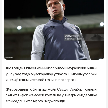
Шотландия клуби ўзининг собиқ бош мураббийи билан
ушбу ҳафтада музокаралар ўтказган. Бироқ мураббий
ишга қайтишни истамаётганини билдирган.
Жеррарднинг сўнгги иш жойи Саудия Арабистонининг
"Ал Иттифоқ" жамоаси бўлган ва у январь ойида ушбу
жамоадан истеъфога чиқарилганди.