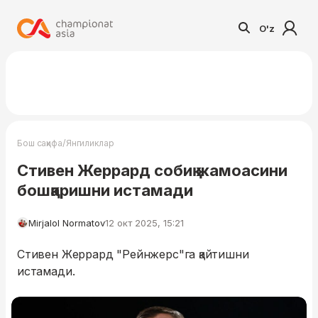
O'z
/
Бош саҳифа
Янгиликлар
Стивен Жеррард собиқ жамоасини
бошқаришни истамади
Mirjalol Normatov
12 окт 2025, 15:21
Стивен Жеррард "Рейнжерс"га қайтишни
истамади.